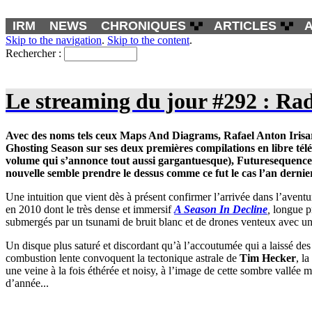
IRM
NEWS
CHRONIQUES
ARTICLES
Skip to the navigation
.
Skip to the content
.
Rechercher :
Le streaming du jour #292 : Rad
Avec des noms tels ceux
Maps And Diagrams
,
Rafael Anton Irisa
Ghosting Season
sur ses deux premières compilations en libre té
volume qui s’annonce tout aussi gargantuesque), Futuresequence po
nouvelle semble prendre le dessus comme ce fut le cas l’an derni
Une intuition que vient dès à présent confirmer l’arrivée dans l’avent
en 2010 dont le très dense et immersif
A Season In Decline
,
longue p
submergés par un tsunami de bruit blanc et de drones venteux avec u
Un disque plus saturé et discordant qu’à l’accoutumée qui a laissé des
combustion lente convoquent la tectonique astrale de
Tim Hecker
, l
une veine à la fois éthérée et noisy, à l’image de cette sombre vallé
d’année...