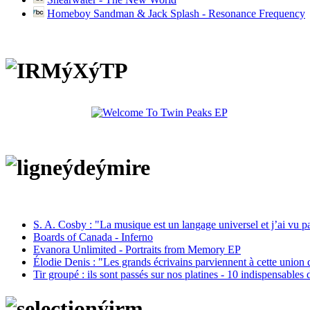
Homeboy Sandman & Jack Splash - Resonance Frequency
S. A. Cosby : "La musique est un langage universel et j’ai vu 
Boards of Canada - Inferno
Evanora Unlimited - Portraits from Memory EP
Élodie Denis : "Les grands écrivains parviennent à cette union 
Tir groupé : ils sont passés sur nos platines - 10 indispensables