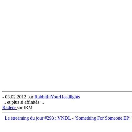
- 03.02.2012 par
RabbitInYourHeadlights
... et plus si affinités ...
Radere
sur IRM
Le streaming du jour #293 : VNDL - ’Something For Someone EP’