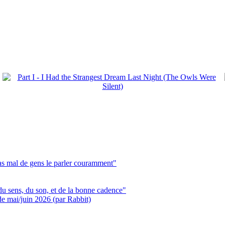
pas mal de gens le parler couramment"
du sens, du son, et de la bonne cadence"
 de mai/juin 2026 (par Rabbit)