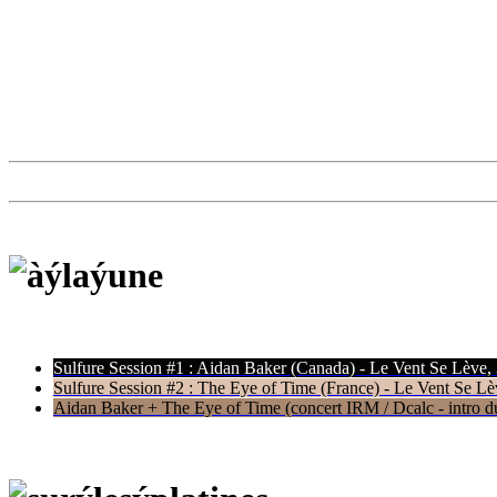
Sulfure Session #1 : Aidan Baker (Canada) - Le Vent Se Lève,
Sulfure Session #2 : The Eye of Time (France) - Le Vent Se Lè
Aidan Baker + The Eye of Time (concert IRM / Dcalc - intro du 