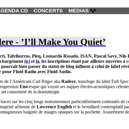
AGENDA CD
CONCERTS
MEDIAS
ere - ’I’ll Make You Quiet’
rri
,
Talvihorros
,
Pleq
,
Leonardo Rosado
,
ISAN
,
Pascal Savy,
Nils
léchargement (
ici
et
là
, les inscriptions étant par ailleurs ouvertes 
urrait bien passer du statut de blog influent à celui de label révé
er pour Fluid Radio avec Fluid Audio.
ure de l’Américain Carl Ritger aka
Radere
, transfuge du label Full Spe
rogression
Eno
-esque qui voyait ses nappes électro-acoustiques célestes
n art consommé de la dramaturgie.
 traces sur les cinq longs instrumentaux particulièrement contrastés de 
a majesté aérienne de
Lawrence English
et le brouillard contemplatif pa
e montagneuses baignée de nuages opaques sur la pochette. Assurément de