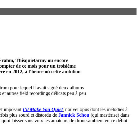
 Frahm
,
Thisquietarmy
ou encore
à compter de ce mois pour un troisième
ré en 2012, à l’heure où cette ambition
ctrum pour lequel il avait signé deux albums
 et autres field recordings délicats peu à peu
cet imposant
I’ll Make You Quiet
,
nouvel opus dont les mélodies à
rfois plus sourd et distordu de
Jannick Schou
(qui mastérise) dans
 quoi laisser sans voix les amateurs de drone-ambient en ce début