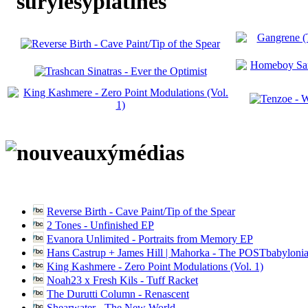
Reverse Birth - Cave Paint/Tip of the Spear
2 Tones - Unfinished EP
Evanora Unlimited - Portraits from Memory EP
Hans Castrup + James Hill | Mahorka - The POSTbabylonia
King Kashmere - Zero Point Modulations (Vol. 1)
Noah23 x Fresh Kils - Tuff Racket
The Durutti Column - Renascent
Shearwater - The New World