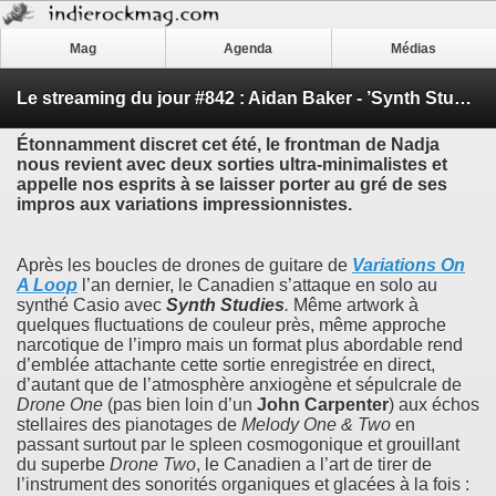
Mag
Agenda
Médias
Le streaming du jour #842 : Aidan Baker - ’Synth Studies’ & ’Cameo EP’ (w/ Maik Erdas)
Étonnamment discret cet été, le frontman de
Nadja
nous revient avec deux sorties ultra-minimalistes et
appelle nos esprits à se laisser porter au gré de ses
impros aux variations impressionnistes.
Après les boucles de drones de guitare de
Variations On
A Loop
l’an dernier, le Canadien s’attaque en solo au
synthé Casio avec
Synth Studies
.
Même artwork à
quelques fluctuations de couleur près, même approche
narcotique de l’impro mais un format plus abordable rend
d’emblée attachante cette sortie enregistrée en direct,
d’autant que de l’atmosphère anxiogène et sépulcrale de
Drone One
(pas bien loin d’un
John Carpenter
) aux échos
stellaires des pianotages de
Melody One & Two
en
passant surtout par le spleen cosmogonique et grouillant
du superbe
Drone Two
, le Canadien a l’art de tirer de
l’instrument des sonorités organiques et glacées à la fois :