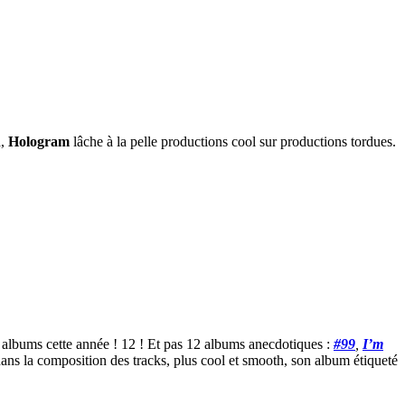
a,
Hologram
lâche à la pelle productions cool sur productions tordues.
2 albums cette année ! 12 ! Et pas 12 albums anecdotiques :
#99
,
I’m
 dans la composition des tracks, plus cool et smooth, son album étiqueté