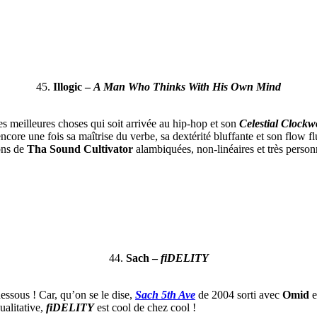
45.
Illogic –
A Man Who Thinks With His Own Mind
es meilleures choses qui soit arrivée au hip-hop et son
Celestial Clockw
ncore une fois sa maîtrise du verbe, sa dextérité bluffante et son flow f
ions de
Tha Sound Cultivator
alambiquées, non-linéaires et très perso
44.
Sach –
fiDELITY
ssous ! Car, qu’on se le dise,
Sach 5th Ave
de 2004 sorti avec
Omid
e
ualitative,
fiDELITY
est cool de chez cool !