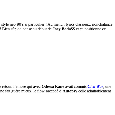
style néo-90’s si particulier ! Au menu : lyrics classieux, nonchalance
s ! Bien sûr, on pense au début de
Joey Bada$$
et ça positionne ce
e retour, l’emcee qui avec
Odessa Kane
avait commis
Civil War
,
une
 ne fait guère mieux, le flow saccadé d’
Autopsy
colle admirablement