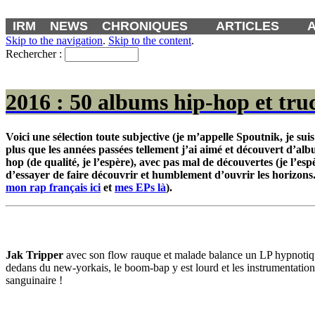
IRM
NEWS
CHRONIQUES
ARTICLES
Skip to the navigation
.
Skip to the content
.
Rechercher :
2016 : 50 albums hip-hop et trucs
Voici une sélection toute subjective (je m’appelle Spoutnik, je suis 
plus que les années passées tellement j’ai aimé et découvert d’alb
hop (de qualité, je l’espère), avec pas mal de découvertes (je l’es
d’essayer de faire découvrir et humblement d’ouvrir les horizons. 
mon rap français ici
et
mes EPs là
).
Jak Tripper
avec son flow rauque et malade balance un LP hypnotiqu
dedans du new-yorkais, le boom-bap y est lourd et les instrumentation
sanguinaire !