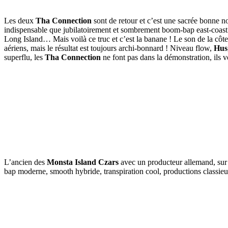
Les deux
Tha Connection
sont de retour et c’est une sacrée bonne no
indispensable que jubilatoirement et sombrement boom-bap east-coast.
Long Island… Mais voilà ce truc et c’est la banane ! Le son de la côte
aériens, mais le résultat est toujours archi-bonnard ! Niveau flow,
Hus
superflu, les
Tha Connection
ne font pas dans la démonstration, ils v
L’ancien des
Monsta Island Czars
avec un producteur allemand, sur l
bap moderne, smooth hybride, transpiration cool, productions classie