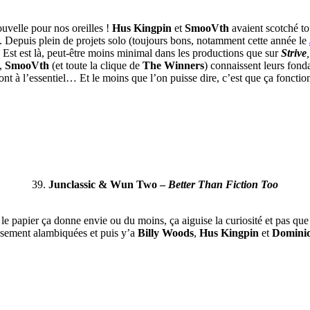
uvelle pour nos oreilles !
Hus Kingpin
et
SmooVth
avaient scotché t
 Depuis plein de projets solo (toujours bons, notamment cette année le
 Est est là, peut-être moins minimal dans les productions que sur
Strive
,
,
SmooVth
(et toute la clique de
The Winners
) connaissent leurs fonda
ont à l’essentiel… Et le moins que l’on puisse dire, c’est que ça fonctio
39.
Junclassic & Wun Two –
Better Than Fiction Too
e papier ça donne envie ou du moins, ça aiguise la curiosité et pas que
usement alambiquées et puis y’a
Billy Woods
,
Hus Kingpin
et
Domini