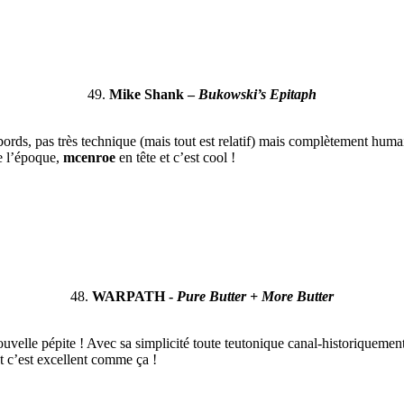
49.
Mike Shank –
Bukowski’s Epitaph
bords, pas très technique (mais tout est relatif) mais complètement huma
 l’époque,
mcenroe
en tête et c’est cool !
48.
WARPATH -
Pure Butter + More Butter
uvelle pépite ! Avec sa simplicité toute teutonique canal-historiqueme
t c’est excellent comme ça !