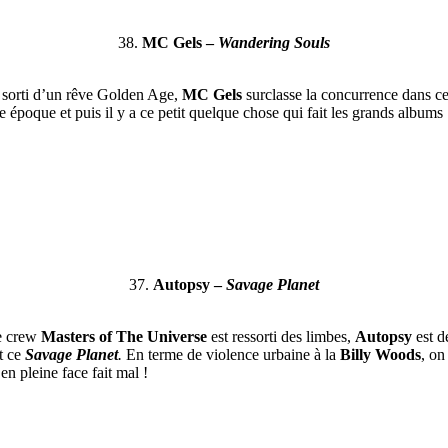
38.
MC Gels –
Wandering Souls
 sorti d’un rêve Golden Age,
MC Gels
surclasse la concurrence dans ce 
e époque et puis il y a ce petit quelque chose qui fait les grands album
37.
Autopsy –
Savage Planet
e crew
Masters of The Universe
est ressorti des limbes,
Autopsy
est d
t ce
Savage Planet
.
En terme de violence urbaine à la
Billy Woods
, on
en pleine face fait mal !