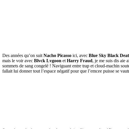
Des années qu’on suit
Nacho Picasso
ici, avec
Blue Sky Black Dea
mais le voir avec
Blvck Lvgoon
et
Harry Fraud
, je me suis dis aie 
sommets de sang congelé ! Naviguant entre trap et cloud-machin souterr
fallait lui donner tout l’espace négatif pour que l’emcee puisse se vautr