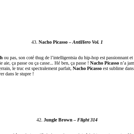
43.
Nacho Picasso –
AntiHero Vol. 1
th
ou pas, son coté thug de l’intelligentsia du hip-hop est passionnant e
aie aie, ça passe ou ça casse... Hé ben, ça passe !
Nacho Picasso
n’a jam
ain, le truc est spectralement parfait,
Nacho Picasso
est sublime dans
er dans le stupre !
42.
Jungle Brown –
Flight 314