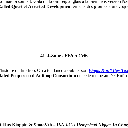
t bonnard à souhait, voilà du boom-bap anglais à la bien mais version
Na
Called Quest
et
Arrested Development
en tête, des groupes qui évoque
41.
J-Zone -
Fish​-​n​-​Grits
 l’histoire du hip-hop. On a tendance à oublier son
Pimps Don’t Pay Tax
lated Peoples
ou d’
Antipop Consortium
de cette même année. Enfin
!
0.
Hus Kingpin & SmooVth –
H.N.I.C. : Hempstead Niggas In Char