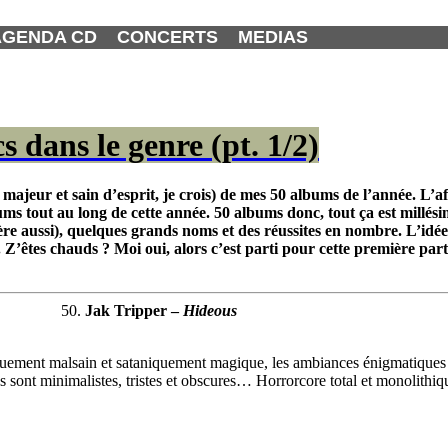
AGENDA CD
CONCERTS
MEDIAS
 dans le genre (pt. 1/2)
majeur et sain d’esprit, je crois) de mes 50 albums de l’année. L’affa
ums tout au long de cette année. 50 albums donc, tout ça est millési
père aussi), quelques grands noms et des réussites en nombre. L’idée
Z’êtes chauds ? Moi oui, alors c’est parti pour cette première part
50.
Jak Tripper –
Hideous
ement malsain et sataniquement magique, les ambiances énigmatiques tr
s sont minimalistes, tristes et obscures… Horrorcore total et monolithi