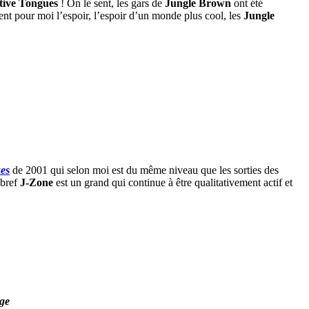
tive Tongues
! On le sent, les gars de
Jungle Brown
ont été
nt pour moi l’espoir, l’espoir d’un monde plus cool, les
Jungle
es
de 2001 qui selon moi est du même niveau que les sorties des
 bref
J-Zone
est un grand qui continue à être qualitativement actif et
ge