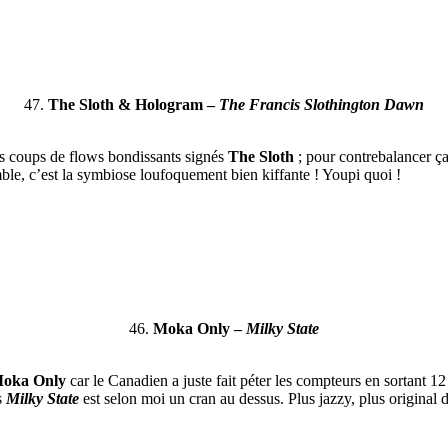
47.
The Sloth & Hologram –
The Francis Slothington Dawn
ds coups de flows bondissants signés
The Sloth
; pour contrebalancer ç
e, c’est la symbiose loufoquement bien kiffante ! Youpi quoi !
46.
Moka Only –
Milky State
oka Only
car le Canadien a juste fait péter les compteurs en sortant 1
s
Milky State
est selon moi un cran au dessus. Plus jazzy, plus original