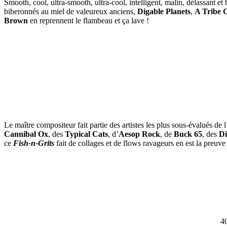
Smooth, cool, ultra-smooth, ultra-cool, intelligent, malin, délassant e
biberonnés au miel de valeureux anciens,
Digable Planets
,
A Tribe 
Brown
en reprennent le flambeau et ça lave !
Le maître compositeur fait partie des artistes les plus sous-évalués de
Cannibal Ox
, des
Typical Cats
, d’
Aesop Rock
, de
Buck 65
, des
Di
ce
Fish-n-Grits
fait de collages et de flows ravageurs en est la preuve 
4