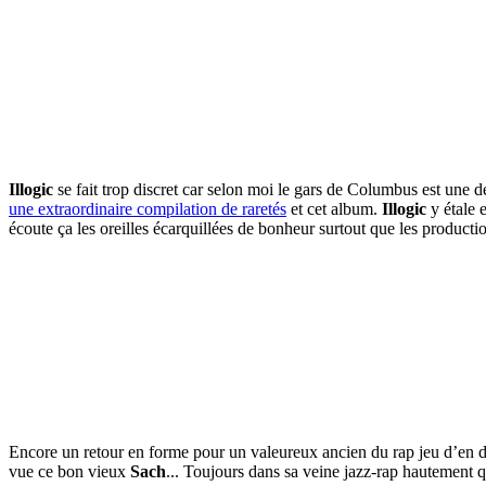
Illogic
se fait trop discret car selon moi le gars de Columbus est une d
une extraordinaire compilation de raretés
et cet album.
Illogic
y étale e
écoute ça les oreilles écarquillées de bonheur surtout que les product
Encore un retour en forme pour un valeureux ancien du rap jeu d’en de
vue ce bon vieux
Sach
... Toujours dans sa veine jazz-rap hautement q