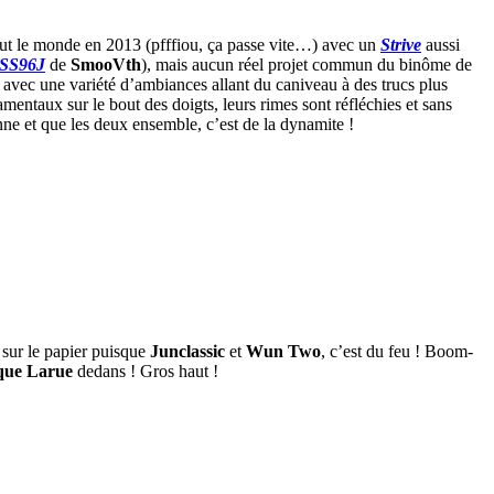
out le monde en 2013 (pfffiou, ça passe vite…) avec un
Strive
aussi
SS96J
de
SmooVth
), mais aucun réel projet commun du binôme de
avec une variété d’ambiances allant du caniveau à des trucs plus
mentaux sur le bout des doigts, leurs rimes sont réfléchies et sans
nne et que les deux ensemble, c’est de la dynamite !
 sur le papier puisque
Junclassic
et
Wun Two
, c’est du feu ! Boom-
que Larue
dedans ! Gros haut !