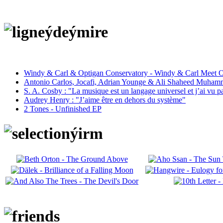
Windy & Carl & Optigan Conservatory - Windy & Carl Meet O
Antonio Carlos, Jocafi, Adrian Younge & Ali Shaheed Muham
S. A. Cosby : "La musique est un langage universel et j’ai vu 
Audrey Henry : "J’aime être en dehors du système"
2 Tones - Unfinished EP