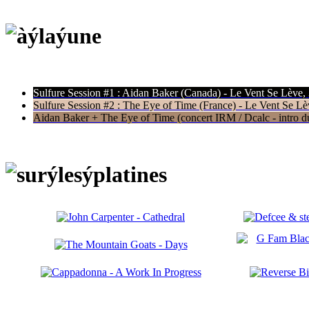
Sulfure Session #1 : Aidan Baker (Canada) - Le Vent Se Lève,
Sulfure Session #2 : The Eye of Time (France) - Le Vent Se Lè
Aidan Baker + The Eye of Time (concert IRM / Dcalc - intro du 