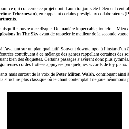
our ce qui concerne ce projet dont il aura toujours été l’élément central.
érôme Tcherneyan
), en rappelant certains prestigieux collaborateurs (
P
rtments
.
isqu’il « ouvre » ce disque. De manière impeccable, toutefois. Mieux
plosions In The Sky
avant de rappeler le meilleur de la seconde vague 
à l’avenant sur un plan qualitatif. Souvent downtempo, à l’instar d’un
E
es feutrées contribuent à ce mélange des genres rappellant certaines des 
uant bien des étiquettes. Certains passages s’avèrent donc plus rythmés
angoureuses cordes frottées appuyées par quelques accords de toy piano.
iants mais surtout de la voix de
Peter Milton Walsh
, contribuant ainsi
la structure plus classique où le chant contemplatif ne joue néanmoins p