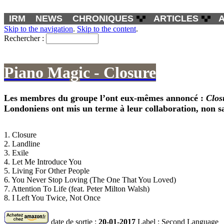
IRM
NEWS
CHRONIQUES
ARTICLES
Skip to the navigation
.
Skip to the content
.
Rechercher :
Piano Magic - Closure
Les membres du groupe l’ont eux-mêmes annoncé :
Clos
Londoniens ont mis un terme à leur collaboration, non s
1. Closure
2. Landline
3. Exile
4. Let Me Introduce You
5. Living For Other People
6. You Never Stop Loving (The One That You Loved)
7. Attention To Life (feat. Peter Milton Walsh)
8. I Left You Twice, Not Once
date de sortie :
20-01-2017
Label : Second Language