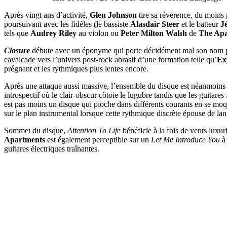
Après vingt ans d’activité,
Glen Johnson
tire sa révérence, du moins p
poursuivant avec les fidèles (le bassiste
Alasdair Steer
et le batteur
J
tels que
Audrey Riley
au violon ou
Peter Milton Walsh
de
The Apa
Closure
débute avec un éponyme qui porte décidément mal son nom pu
cavalcade vers l’univers post-rock abrasif d’une formation telle qu’
Ex
prégnant et les rythmiques plus lentes encore.
Après une attaque aussi massive, l’ensemble du disque est néanmoins 
introspectif où le clair-obscur côtoie le lugubre tandis que les guitar
est pas moins un disque qui pioche dans différents courants en se moq
sur le plan instrumental lorsque cette rythmique discrète épouse de l
Sommet du disque,
Attention To Life
bénéficie à la fois de vents luxur
Apartments
est également perceptible sur un
Let Me Introduce You
à 
guitares électriques traînantes.