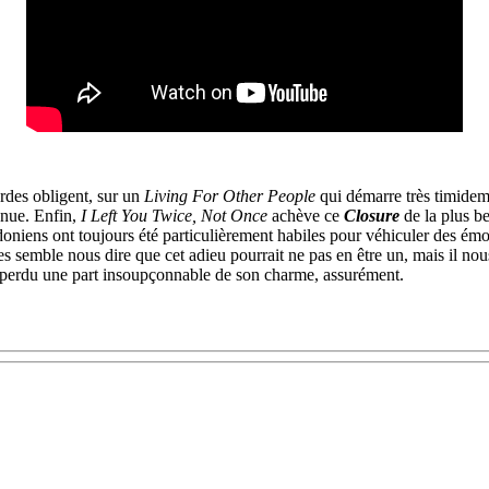
rdes obligent, sur un
Living For Other People
qui démarre très timideme
enue. Enfin,
I Left You Twice, Not Once
achève ce
Closure
de la plus b
oniens ont toujours été particulièrement habiles pour véhiculer des émo
des semble nous dire que cet adieu pourrait ne pas en être un, mais il nous
ra perdu une part insoupçonnable de son charme, assurément.