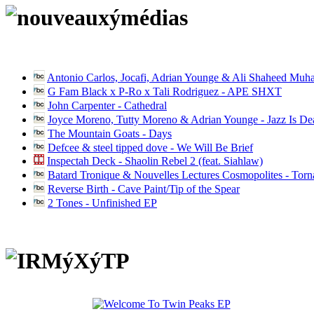
Antonio Carlos, Jocafi, Adrian Younge & Ali Shaheed Muh
G Fam Black x P-Ro x Tali Rodriguez - APE SHXT
John Carpenter - Cathedral
Joyce Moreno, Tutty Moreno & Adrian Younge - Jazz Is D
The Mountain Goats - Days
Defcee & steel tipped dove - We Will Be Brief
Inspectah Deck - Shaolin Rebel 2 (feat. Siahlaw)
Batard Tronique & Nouvelles Lectures Cosmopolites - Tor
Reverse Birth - Cave Paint/Tip of the Spear
2 Tones - Unfinished EP