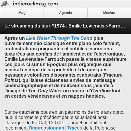
Mag
Agenda
Médias
Le streaming du jour #1974 : Emilie Levienaise-Farrouch - ’Époques’
Après un
Like Water Through The Sand
plus
ouvertement néo-classique entre piano solo fervent,
orchestrations poignantes et subtiles incursions
texturées aux confins de l’ambient et de l’électronique,
Emilie Levienaise-Farrouch
passe la vitesse supérieure
ces jours-ci sur un
Époques
plus organique que
minéral en dépit de sa pochette et de quelques
passages volontiers dissonants et abstraits (
Fracture
Points
), qui laisse éclater ses envies de métissage
cinématographique et de noirceur sous-jacente à
l’image de
The Only Water
ou encore d’
Overflow
tout
en cordes vénéneuses et en nappes hantées.
Sur ce deuxième opus en un peu moins de trois ans donc,
publié comme le précédent par le sous-label post-
classique de FatCat, 130701 - auquel on doit tout
récemment
l’impressionnant
Traces
de la Polonaise