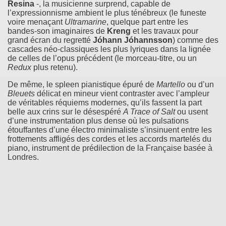
Resina
-, la musicienne surprend, capable de
l’expressionnisme ambient le plus ténébreux (le funeste
voire menaçant
Ultramarine
, quelque part entre les
bandes-son imaginaires de
Kreng
et les travaux pour
grand écran du regretté
Jóhann Jóhannsson
) comme des
cascades néo-classiques les plus lyriques dans la lignée
de celles de l’opus précédent (le morceau-titre, ou un
Redux
plus retenu).
De même, le spleen pianistique épuré de
Martello
ou d’un
Bleuets
délicat en mineur vient contraster avec l’ampleur
de véritables réquiems modernes, qu’ils fassent la part
belle aux crins sur le désespéré
A Trace of Salt
ou usent
d’une instrumentation plus dense où les pulsations
étouffantes d’une électro minimaliste s’insinuent entre les
frottements affligés des cordes et les accords martelés du
piano, instrument de prédilection de la Française basée à
Londres.