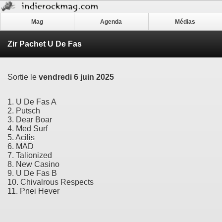
Mag
Agenda
Médias
Zir Pachet U De Fas
Sortie le
vendredi 6 juin 2025
1. U De Fas A
2. Putsch
3. Dear Boar
4. Med Surf
5. Acilis
6. MAD
7. Talionized
8. New Casino
9. U De Fas B
10. Chivalrous Respects
11. Pnei Hever