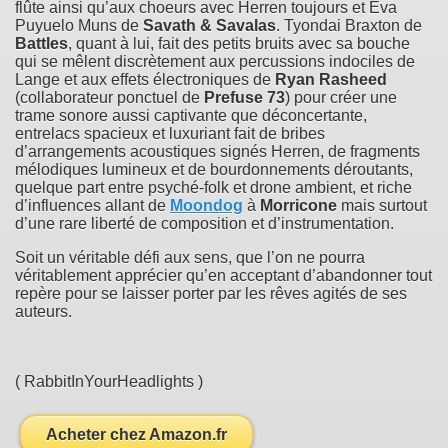
flûte ainsi qu’aux choeurs avec Herren toujours et Eva
Puyuelo Muns de
Savath & Savalas
. Tyondai Braxton de
Battles
, quant à lui, fait des petits bruits avec sa bouche
qui se mêlent discrètement aux percussions indociles de
Lange et aux effets électroniques de
Ryan Rasheed
(collaborateur ponctuel de
Prefuse 73
) pour créer une
trame sonore aussi captivante que déconcertante,
entrelacs spacieux et luxuriant fait de bribes
d’arrangements acoustiques signés Herren, de fragments
mélodiques lumineux et de bourdonnements déroutants,
quelque part entre psyché-folk et drone ambient, et riche
d’influences allant de
Moondog
à
Morricone
mais surtout
d’une rare liberté de composition et d’instrumentation.
Soit un véritable défi aux sens, que l’on ne pourra
véritablement apprécier qu’en acceptant d’abandonner tout
repère pour se laisser porter par les rêves agités de ses
auteurs.
( RabbitInYourHeadlights )
Acheter chez Amazon.fr