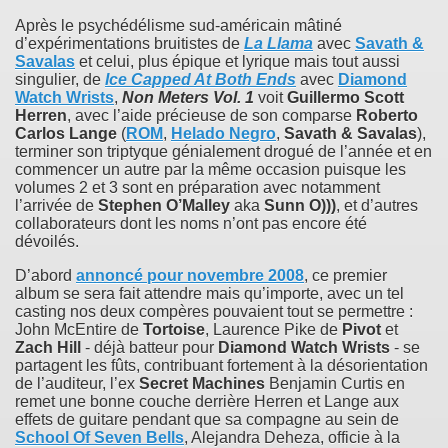
Après le psychédélisme sud-américain mâtiné
d’expérimentations bruitistes de
La Llama
avec
Savath &
Savalas
et celui, plus épique et lyrique mais tout aussi
singulier, de
Ice Capped At Both Ends
avec
Diamond
Watch Wrists
,
Non Meters Vol. 1
voit
Guillermo Scott
Herren
, avec l’aide précieuse de son comparse
Roberto
Carlos Lange
(
ROM
,
Helado Negro
,
Savath & Savalas
),
terminer son triptyque génialement drogué de l’année et en
commencer un autre par la même occasion puisque les
volumes 2 et 3 sont en préparation avec notamment
l’arrivée de
Stephen O’Malley
aka
Sunn O)))
, et d’autres
collaborateurs dont les noms n’ont pas encore été
dévoilés.
D’abord
annoncé pour novembre 2008
, ce premier
album se sera fait attendre mais qu’importe, avec un tel
casting nos deux compères pouvaient tout se permettre :
John McEntire de
Tortoise
, Laurence Pike de
Pivot
et
Zach Hill
- déjà batteur pour
Diamond Watch Wrists
- se
partagent les fûts, contribuant fortement à la désorientation
de l’auditeur, l’ex
Secret Machines
Benjamin Curtis en
remet une bonne couche derrière Herren et Lange aux
effets de guitare pendant que sa compagne au sein de
School Of Seven Bells
, Alejandra Deheza, officie à la