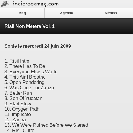
Mag
Agenda
Médias
Risil Non Meters Vol. 1
Sortie le
mercredi 24 juin 2009
1. Risil Intro
2. There Has To Be
3. Everyone Else’s World
4. This Air I Breathe
5. Open Rendering
6. Was Once For Zanzo
7. Better Run
8. Son Of Yucatan
9. Start Slow
10. Oxygen Path
11. Implicate
12. Zantra
13. We Were Ruined Before We Started
14. Risil Outro