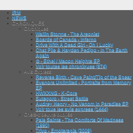
IRM
NEWS
CHRONIQUES
Chroniques
Wailin Storms - The Arsonist
Boards of Canada - Inferno
Drive With A Dead Girl - Oh ! Lucky
Chat Pile & Hayden Pedigo - In The Earth
Again
⊙ - Ethel / Macon Heights EP
Voir toutes les chroniques (874)
Avis Express
Reverse Birth - Cave Paint/Tip of the Spear
Evanora Unlimited - Portraits from Memory
EP
HWXXNG - K-Core
Sutegoro - Street Battle
Audrey Henry - No Venom In Paradise EP
Voir tous les avis express (1444)
Chefs-d'oeuvre oubliés
Pale Saints - The Comforts Of Madness
(1990)
Trivo - Emoterapia (2009)