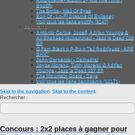
Spotify
The Smile - Wall Of Eyes
Son Of - Lo-Fi Dreams Of Epilepsy
Voir tous les liens spotify (3147)
Bandcamp
Antonio Carlos, Jocafi, Adrian Younge &
Ali Shaheed Muhammad - Jazz Is Dead 026
EP
G Fam Black x P-Ro x Tali Rodriguez - APE
SHXT
John Carpenter - Cathedral
Joyce Moreno, Tutty Moreno & Adrian
Younge - Jazz Is Dead 027 EP
The Mountain Goats - Days
Voir tous les liens bandcamp (10171)
Skip to the navigation
.
Skip to the content
.
Rechercher :
Concours : 2x2 places à gagner pour