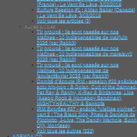
(France) - Le Vent Se Lève, 3/02/2019
Sulfure Session #1 : Aidan Baker (Canada)
- Le Vent Se Lève, 3/02/2019
Voir tous les articles (3)
Autres articles
Tir groupé : ils sont passés sur nos
platines - 10 indispensables de mai/juin
2026 (par Rabbit)
Tir groupé : ils sont passés sur nos
platines - 10 indispensables de mars/avril
2026 (par Rabbit)
Tir groupé : ils sont passés sur nos
platines - 10 indispensables de
janvier/février 2026 (par Rabbit)
Comité d’écoute IRM - session #22 spéciale
actu hip-hop : B Dolan, Cult of the Damned,
Fat Ray & Raphy, K-Rec & Birdapres, Lice
(Aesop Rock & Homeboy Sandman),
MIGHTYHEALTHY & Sankofa
IRM Expr6ss #37 - spécial "vieilles gloires",
part 2 : The Black Dog, Phew & Danielle de
Picciotto, J-Live, The Dandy Warhols, Sunn
O))), Morrissey
Voir tous les autres (222)
AGENDA CD