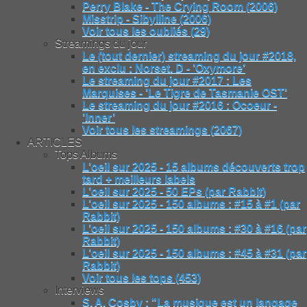
Perry Blake - The Crying Room (2006)
Misstrip - Sibylline (2006)
Voir tous les oubliés (29)
Streamings du jour
Le (tout dernier) streaming du jour #2018,
en exclu : Norset. D - ’Oxymore’
Le streaming du jour #2017 : Les
Marquises - ’Le Tigre de Tasmanie OST’
Le streaming du jour #2016 : Ocoeur -
’Inner’
Voir tous les streamings (2067)
ARTICLES
Tops Albums
L’oeil sur 2025 - 15 albums découverts trop
tard + meilleurs labels
L’oeil sur 2025 - 50 EPs (par Rabbit)
L’oeil sur 2025 - 150 albums : #15 à #1 (par
Rabbit)
L’oeil sur 2025 - 150 albums : #30 à #16 (par
Rabbit)
L’oeil sur 2025 - 150 albums : #45 à #31 (par
Rabbit)
Voir tous les tops (453)
Interviews
S. A. Cosby : "La musique est un langage