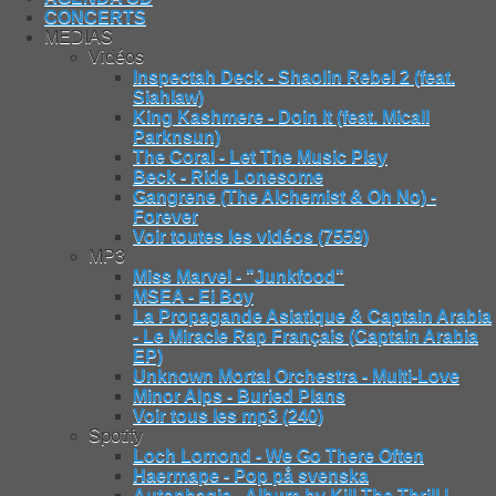
CONCERTS
MEDIAS
Vidéos
Inspectah Deck - Shaolin Rebel 2 (feat.
Siahlaw)
King Kashmere - Doin It (feat. Micall
Parknsun)
The Coral - Let The Music Play
Beck - Ride Lonesome
Gangrene (The Alchemist & Oh No) -
Forever
Voir toutes les vidéos (7559)
MP3
Miss Marvel - "Junkfood"
MSEA - Ei Boy
La Propagande Asiatique & Captain Arabia
- Le Miracle Rap Français (Captain Arabia
EP)
Unknown Mortal Orchestra - Multi-Love
Minor Alps - Buried Plans
Voir tous les mp3 (240)
Spotify
Loch Lomond - We Go There Often
Haermape - Pop på svenska
Autophagie - Album by Kill The Thrill |