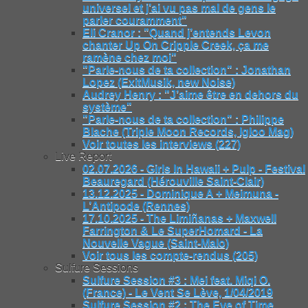
universel et j’ai vu pas mal de gens le
parler couramment"
Eli Cranor : "Quand j’entends Levon
chanter Up On Cripple Creek, ça me
ramène chez moi"
"Parle-nous de ta collection" : Jonathan
Lopez (ExitMusik, new Noise)
Audrey Henry : "J’aime être en dehors du
système"
"Parle-nous de ta collection" : Philippe
Blache (Triple Moon Records, Igloo Mag)
Voir toutes les interviews (227)
Live Report
02.07.2026 - Girls In Hawaii + Pulp - Festival
Beauregard (Hérouville Saint-Clair)
13.12.2025 - Dominique A + Meimuna -
L’Antipode (Rennes)
17.10.2025 - The Limiñanas + Maxwell
Farrington & Le SuperHomard - La
Nouvelle Vague (Saint-Malo)
Voir tous les compte-rendus (205)
Sulfure Sessions
Sulfure Session #3 : Mei feat. Miqi O.
(France) - Le Vent Se Lève, 1/04/2019
Sulfure Session #2 : The Eye of Time