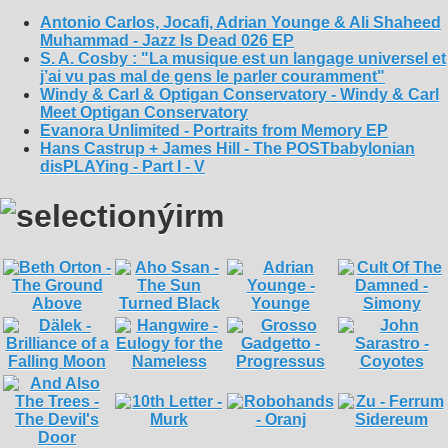
Antonio Carlos, Jocafi, Adrian Younge & Ali Shaheed
Muhammad - Jazz Is Dead 026 EP
S. A. Cosby : "La musique est un langage universel et
j’ai vu pas mal de gens le parler couramment"
Windy & Carl & Optigan Conservatory - Windy & Carl
Meet Optigan Conservatory
Evanora Unlimited - Portraits from Memory EP
Hans Castrup + James Hill - The POSTbabylonian
disPLAYing - Part I - V