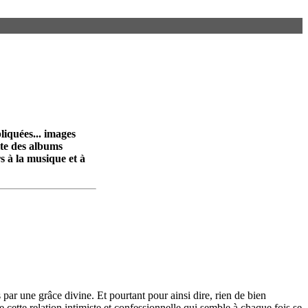
liquées... images
ite des albums
s à la musique et à
ar une grâce divine. Et pourtant pour ainsi dire, rien de bien
re cette relation intimiste et confessionnelle qui semble à chaque fois se