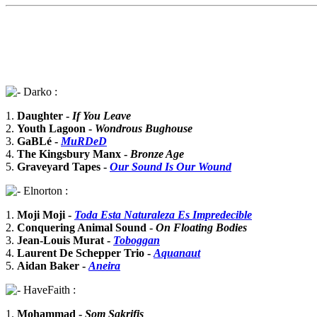
Darko :
1.
Daughter -
If You Leave
2.
Youth Lagoon -
Wondrous Bughouse
3.
GaBLé -
MuRDeD
4.
The Kingsbury Manx -
Bronze Age
5.
Graveyard Tapes -
Our Sound Is Our Wound
Elnorton :
1.
Moji Moji -
Toda Esta Naturaleza Es Impredecible
2.
Conquering Animal Sound -
On Floating Bodies
3.
Jean-Louis Murat -
Toboggan
4.
Laurent De Schepper Trio -
Aquanaut
5.
Aidan Baker -
Aneira
HaveFaith :
1.
Mohammad -
Som Sakrifis