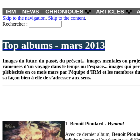
IRM
NEWS
CHRONIQUES
ARTICLES
Skip to the navigation
.
Skip to the content
.
Rechercher :
Top albums - mars 2013
Images du futur, du passé, du présent... images mentales ou proje
ramenées d’un voyage dans le temps ou l’espace... images qui persi
plébiscités en ce mois mars par l’équipe d’IRM et les membres du
sa façon bien à elle de s’adresser aux sens.
1.
Benoit Pioulard -
Hymnal
Avec ce dernier album,
Benoit Pioul
religieux lorsque l’on écoute ces différ