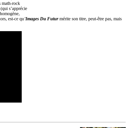
s math-rock
 (qui s’apprécie
t homogène,
ors, est-ce qu
’
Images Du Futur
mérite son titre, peut-être pas, mais