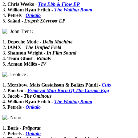
2.
Chris Weeks -
The Ebb & Flow EP
3.
William Ryan Fritch -
The Waiting Room
4.
Petrels -
Onkalo
5.
Saåad -
Στερεά Σύννεφα EP
John Trent :
1.
Depeche Mode -
Delta Machine
2.
IAMX -
The Unified Field
3.
Shannon Wright -
In Film Sound
4.
Team Ghost -
Rituals
5.
Arman Méliès -
IV
Leoluce :
1.
Merzbow, Mats Gustafsson & Balázs Pándi -
Cuts
2.
Pan Gu -
Primeval Man Born Of The Cosmic Egg
3.
Jacob -
The Ominous
4.
William Ryan Fritch -
The Waiting Room
5.
Petrels -
Onkalo
Nono :
1.
Boris -
Präparat
2.
Petrels -
Onkalo