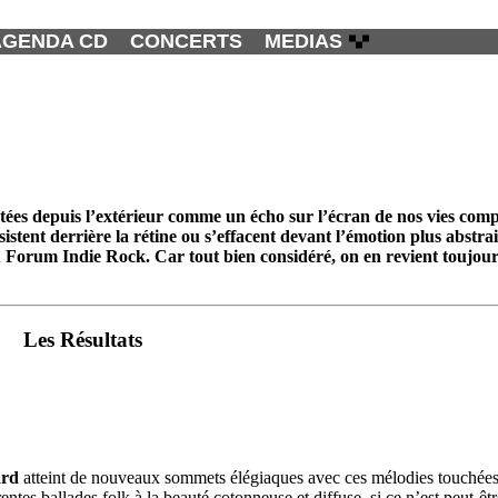
AGENDA CD
CONCERTS
MEDIAS
tées depuis l’extérieur comme un écho sur l’écran de nos vies comp
stent derrière la rétine ou s’effacent devant l’émotion plus abstra
 Forum Indie Rock. Car tout bien considéré, on en revient toujour
Les Résultats
ard
atteint de nouveaux sommets élégiaques avec ces mélodies touchées p
entes ballades folk à la beauté cotonneuse et diffuse, si ce n’est peut-êt