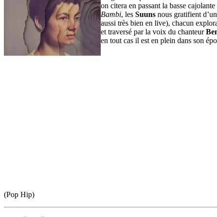
on citera en passant la basse cajolante
Bambi
, les
Suuns
nous gratifient d’un
aussi très bien en live), chacun explo
et traversé par la voix du chanteur
Be
en tout cas il est en plein dans son ép
(Pop Hip)