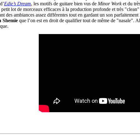
 d’
Edie’s Dream
, les motifs de guitare bien vus de
Minor Work
et du trè
 petit lot de morceaux efficaces à la production profonde et très "clean"
rant des ambiances assez différentes tout en gardant un son parfaitemen
n Shemie
que l’on est en droit de qualifier tout de même de "nasale". Al
oque.