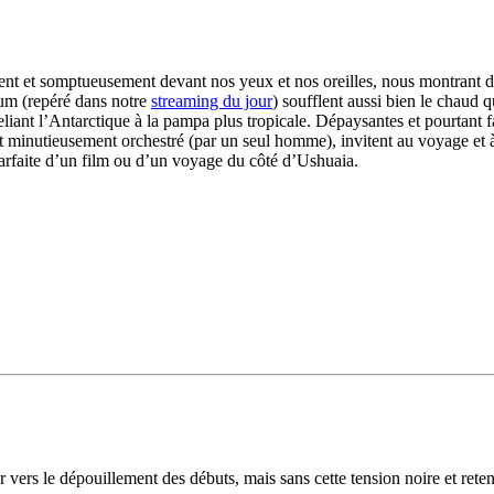
nt et somptueusement devant nos yeux et nos oreilles, nous montrant de
bum (repéré dans notre
streaming du jour
) soufflent aussi bien le chaud 
eliant l’Antarctique à la pampa plus tropicale. Dépaysantes et pourtant fa
out minutieusement orchestré (par un seul homme), invitent au voyage et
 parfaite d’un film ou d’un voyage du côté d’Ushuaia.
 vers le dépouillement des débuts, mais sans cette tension noire et rete