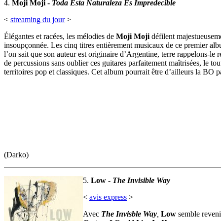
4.
Moji Moji -
Toda Esta Naturaleza Es Impredecible
<
streaming du jour
>
Élégantes et racées, les mélodies de
Moji Moji
défilent majestueuseme
insoupçonnée. Les cinq titres entièrement musicaux de ce premier al
l’on sait que son auteur est originaire d’Argentine, terre rappelons-le r
de percussions sans oublier ces guitares parfaitement maîtrisées, le t
territoires pop et classiques. Cet album pourrait être d’ailleurs la BO
(Darko)
5.
Low -
The Invisible Way
<
avis express
>
Avec
The Invisble Way
,
Low
semble revenir