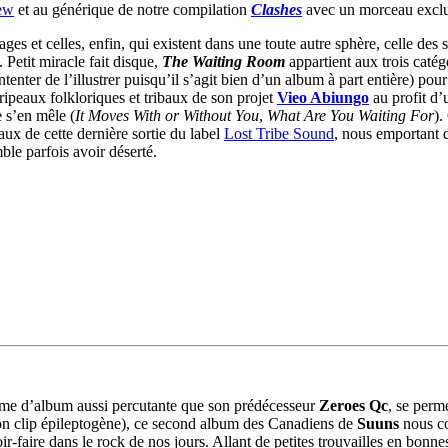
iew
et au générique de notre compilation
Clashes
avec un morceau exclu
ges et celles, enfin, qui existent dans une toute autre sphère, celle des 
 Petit miracle fait disque,
The Waiting Room
appartient aux trois catég
nter de l’illustrer puisqu’il s’agit bien d’un album à part entière) pour
oripeaux folkloriques et tribaux de son projet
Vieo Abiungo
au profit d’u
e s’en mêle (
It Moves With or Without You
,
What Are You Waiting For
).
aux de cette dernière sortie du label
Lost Tribe Sound
, nous emportant 
ble parfois avoir déserté.
ame d’album aussi percutante que son prédécesseur
Zeroes Qc
, se perme
on clip épileptogène), ce second album des Canadiens de
Suuns
nous c
-faire dans le rock de nos jours. Allant de petites trouvailles en bonnes