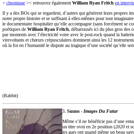
<
chronique
>< retrouvez également
William Ryan Fritch
en interv
Il y a des BOs qui se regardent, d’autres qui génèrent leurs propres ima
notre propre histoire et se suffisant à elles-mêmes pour tout imaginaire.
le documentaire hospitalier qu’elle accompagne (sans forcément se conte
poétiques de
William Ryan Fritch
, débarrassés ici du plus gros des 
par moments avec l’électricité voire avec le post-rock quand la batteri
virevoltants et chœurs crépusculaires dominent ainsi les 12 instrument
où la foi en l’humanité le dispute au tragique d’une société qu’elle sem
(Rabbit)
3.
Suuns -
Images Du Futur
Même s’il ne bénéficie pas d’une ent
un titre ovni en 2e position (
2020
et s
les gars ont quand même un beau savoir