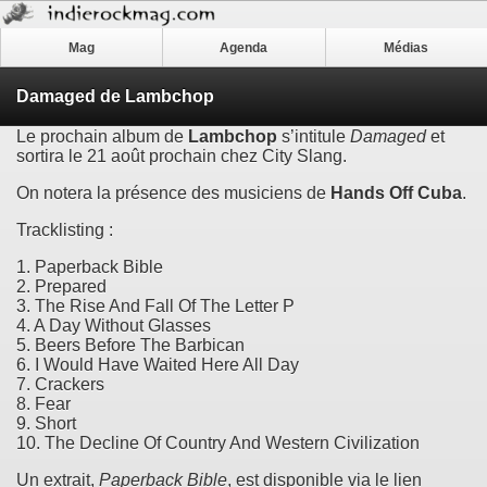
Mag
Agenda
Médias
Damaged de Lambchop
Le prochain album de
Lambchop
s’intitule
Damaged
et
sortira le 21 août prochain chez City Slang.
On notera la présence des musiciens de
Hands Off Cuba
.
Tracklisting :
1. Paperback Bible
2. Prepared
3. The Rise And Fall Of The Letter P
4. A Day Without Glasses
5. Beers Before The Barbican
6. I Would Have Waited Here All Day
7. Crackers
8. Fear
9. Short
10. The Decline Of Country And Western Civilization
Un extrait,
Paperback Bible
, est disponible via le lien