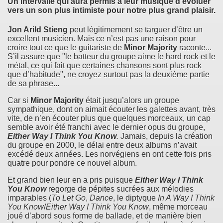
Un intervalle qui aura permis à leur musique d’évoluer
vers un son plus intimiste pour notre plus grand plaisir.
Jon Arild Stieng
peut légitimement se targuer d’être un
excellent musicien. Mais ce n’est pas une raison pour
croire tout ce que le guitariste de
Minor Majority
raconte...
S’il assure que "le batteur du groupe aime le hard rock et le
métal, ce qui fait que certaines chansons sont plus rock
que d’habitude", ne croyez surtout pas la deuxième partie
de sa phrase...
Car si
Minor Majority
était jusqu’alors un groupe
sympathique, dont on aimait écouter les galettes avant, très
vite, de n’en écouter plus que quelques morceaux, un cap
semble avoir été franchi avec le dernier opus du groupe,
Either Way I Think You Know
.
Jamais, depuis la création
du groupe en 2000, le délai entre deux albums n’avait
excédé deux années. Les norvégiens en ont cette fois pris
quatre pour pondre ce nouvel album.
Et grand bien leur en a pris puisque
Either Way I Think
You Know
regorge de pépites sucrées aux mélodies
imparables (
To Let Go
,
Dance
, le diptyque
In A Way I Think
You Know
/
Either Way I Think You Know
, même morceau
joué d’abord sous forme de ballade, et de manière bien