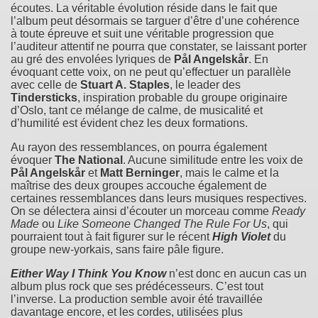
écoutes. La véritable évolution réside dans le fait que
l’album peut désormais se targuer d’être d’une cohérence
à toute épreuve et suit une véritable progression que
l’auditeur attentif ne pourra que constater, se laissant porter
au gré des envolées lyriques de
Pål Angelskår
. En
évoquant cette voix, on ne peut qu’effectuer un parallèle
avec celle de
Stuart A. Staples
, le leader des
Tindersticks
, inspiration probable du groupe originaire
d’Oslo, tant ce mélange de calme, de musicalité et
d’humilité est évident chez les deux formations.
Au rayon des ressemblances, on pourra également
évoquer
The National
. Aucune similitude entre les voix de
Pål Angelskår
et
Matt Berninger
, mais le calme et la
maîtrise des deux groupes accouche également de
certaines ressemblances dans leurs musiques respectives.
On se délectera ainsi d’écouter un morceau comme
Ready
Made
ou
Like Someone Changed The Rule For Us
, qui
pourraient tout à fait figurer sur le récent
High Violet
du
groupe new-yorkais, sans faire pâle figure.
Either Way I Think You Know
n’est donc en aucun cas un
album plus rock que ses prédécesseurs. C’est tout
l’inverse. La production semble avoir été travaillée
davantage encore, et les cordes, utilisées plus