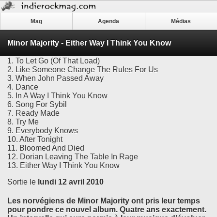
Mag
Agenda
Médias
Minor Majority - Either Way I Think You Know
1. To Let Go (Of That Load)
2. Like Someone Change The Rules For Us
3. When John Passed Away
4. Dance
5. In A Way I Think You Know
6. Song For Sybil
7. Ready Made
8. Try Me
9. Everybody Knows
10. After Tonight
11. Bloomed And Died
12. Dorian Leaving The Table In Rage
13. Either Way I Think You Know
Sortie le
lundi 12 avril 2010
Les norvégiens de
Minor Majority
ont pris leur temps
pour pondre ce nouvel album. Quatre ans exactement.