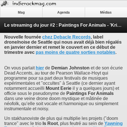
Mag
Agenda
Médias
Le streaming du jour #2 : Paintings For Animals - ’Kristeater’
Nouvelle fournée
chez Debacle Records
, label
drone/noise de Seattle qui nous avait déjà bien régalés
en janvier dernier et remet le couvert en ce début de
trimestre avec
pas moins de quatre sorties notables
.
On vous parlait
hier
de
Demian Johnston
et de son écurie
Dead Accents, au tour de Pearson Wallace-Hoyt qui
programme pour sa part deux festivals de musiques
expérimentales et "occultes" à Seattle (ce dernier ayant
notamment accueilli
Mount Eerie
il y a quelques jours) et
officie sous le pseudonyme de
Paintings For Animals
dans une veine drone doom mystique et mâtinée de
néofolk, qu’elle soit vocale et harmonique ou simplement
instrumentale et noisy.
Un stakhanoviste de plus qui multiplie les projets ("doom
trance" avec le trio
Is Root
, plus feutré au sein de
Yawning