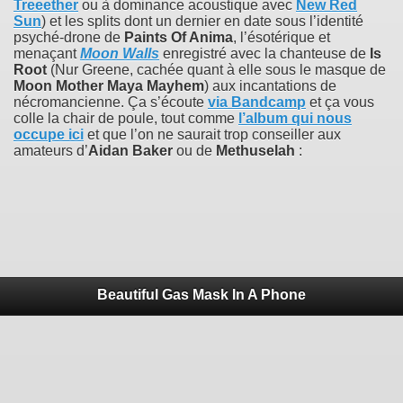
Treeether
ou à dominance acoustique avec
New Red
Sun
) et les splits dont un dernier en date sous l’identité
psyché-drone de
Paints Of Anima
, l’ésotérique et
menaçant
Moon Walls
enregistré avec la chanteuse de
Is
Root
(Nur Greene, cachée quant à elle sous le masque de
Moon Mother Maya Mayhem
) aux incantations de
nécromancienne. Ça s’écoute
via Bandcamp
et ça vous
colle la chair de poule, tout comme
l’album qui nous
occupe ici
et que l’on ne saurait trop conseiller aux
amateurs d’
Aidan Baker
ou de
Methuselah
:
Beautiful Gas Mask In A Phone