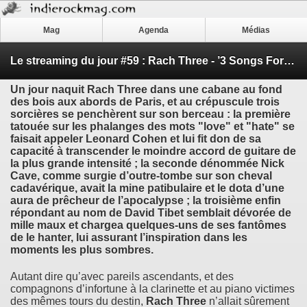
Mag
Agenda
Médias
Le streaming du jour #59 : Rach Three - ’3 Songs For Claire’
Un jour naquit
Rach Three
dans une cabane au fond
des bois aux abords de Paris, et au crépuscule trois
sorcières se penchèrent sur son berceau : la première
tatouée sur les phalanges des mots "love" et "hate" se
faisait appeler
Leonard Cohen
et lui fit don de sa
capacité à transcender le moindre accord de guitare de
la plus grande intensité ; la seconde dénommée
Nick
Cave
, comme surgie d’outre-tombe sur son cheval
cadavérique, avait la mine patibulaire et le dota d’une
aura de prêcheur de l’apocalypse ; la troisième enfin
répondant au nom de
David Tibet
semblait dévorée de
mille maux et chargea quelques-uns de ses fantômes
de le hanter, lui assurant l’inspiration dans les
moments les plus sombres.
Autant dire qu’avec pareils ascendants, et des
compagnons d’infortune à la clarinette et au piano victimes
des mêmes tours du destin,
Rach Three
n’allait sûrement