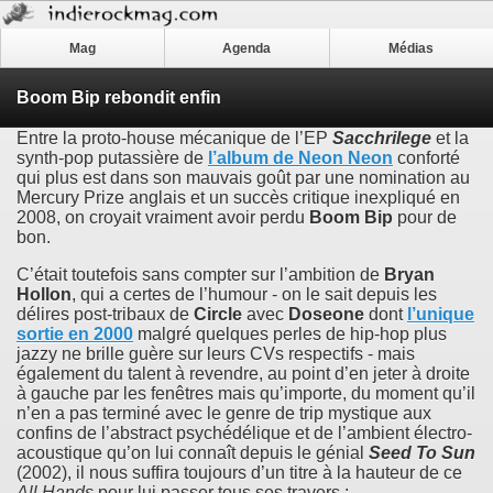
Mag
Agenda
Médias
Boom Bip rebondit enfin
Entre la proto-house mécanique de l’EP
Sacchrilege
et la
synth-pop putassière de
l’album de
Neon Neon
conforté
qui plus est dans son mauvais goût par une nomination au
Mercury Prize anglais et un succès critique inexpliqué en
2008, on croyait vraiment avoir perdu
Boom Bip
pour de
bon.
C’était toutefois sans compter sur l’ambition de
Bryan
Hollon
, qui a certes de l’humour - on le sait depuis les
délires post-tribaux de
Circle
avec
Doseone
dont
l’unique
sortie en 2000
malgré quelques perles de hip-hop plus
jazzy ne brille guère sur leurs CVs respectifs - mais
également du talent à revendre, au point d’en jeter à droite
à gauche par les fenêtres mais qu’importe, du moment qu’il
n’en a pas terminé avec le genre de trip mystique aux
confins de l’abstract psychédélique et de l’ambient électro-
acoustique qu’on lui connaît depuis le génial
Seed To Sun
(2002), il nous suffira toujours d’un titre à la hauteur de ce
All Hands
pour lui passer tous ses travers :