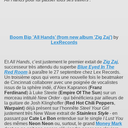
Boom Bip ’All Hands’ (from new album ’Zig Zaj’)
by
LexRecords
Et
All Hands
, c’est justement le premier extait de
Zig Zaj
,
successeur très attendu du superbe
Blue Eyed In The
Red Room
à paraître le 27 septembre chez Lex Records.
Un troisième opus qui verra une nouvelle fois le beatmaker
de Cincinnati collaborer avec une poignée de vocalistes
issus de la sphère indé, d’Alex Kapranos (
Franz
Ferdinand
) à Luke Steele (
Empire Of The Sun
) sur un
morceau intitulé
New Order
- qui bénéficiera par ailleurs de
la guitare de Josh Klinghoffer (
Red Hot Chili Peppers
,
Warpaint
) déjà présent sur l’honnête
Steel Your Girl
justement très New Wave extrait de
Stainless Style
- en
passant par
Cate Le Bon
entendue sur le single
I Lust You
des mêmes
Neon Neon
ou, surtout, le grand
Money Mark