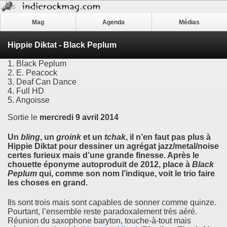
Mag
Agenda
Médias
Hippie Diktat - Black Peplum
1. Black Peplum
2. E. Peacock
3. Deaf Can Dance
4. Full HD
5. Angoisse
Sortie le
mercredi 9 avril 2014
Un
bling
, un
groink
et un
tchak
, il n’en faut pas plus à
Hippie Diktat
pour dessiner un agrégat jazz/metal/noise
certes furieux mais d’une grande finesse. Après le
chouette éponyme autoproduit de 2012, place à
Black
Peplum
qui, comme son nom l’indique, voit le trio faire
les choses en grand.
Ils sont trois mais sont capables de sonner comme quinze.
Pourtant, l’ensemble reste paradoxalement très aéré.
Réunion du saxophone baryton, touche-à-tout mais