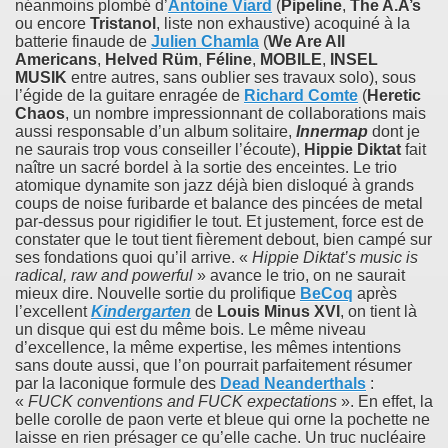
néanmoins plombé d’
Antoine Viard
(
Pipeline
,
The A.A’s
ou encore
Tristanol
, liste non exhaustive) acoquiné à la
batterie finaude de
Julien Chamla
(
We Are All
Americans
,
Helved Rüm
,
Féline
,
MOBILE
,
INSEL
MUSIK
entre autres, sans oublier ses travaux solo), sous
l’égide de la guitare enragée de
Richard Comte
(
Heretic
Chaos
, un nombre impressionnant de collaborations mais
aussi responsable d’un album solitaire,
Innermap
dont je
ne saurais trop vous conseiller l’écoute),
Hippie Diktat
fait
naître un sacré bordel à la sortie des enceintes. Le trio
atomique dynamite son jazz déjà bien disloqué à grands
coups de noise furibarde et balance des pincées de metal
par-dessus pour rigidifier le tout. Et justement, force est de
constater que le tout tient fièrement debout, bien campé sur
ses fondations quoi qu’il arrive. «
Hippie Diktat’s music is
radical, raw and powerful
» avance le trio, on ne saurait
mieux dire. Nouvelle sortie du prolifique
BeCoq
après
l’excellent
Kindergarten
de
Louis Minus XVI
, on tient là
un disque qui est du même bois. Le même niveau
d’excellence, la même expertise, les mêmes intentions
sans doute aussi, que l’on pourrait parfaitement résumer
par la laconique formule des
Dead Neanderthals
:
«
FUCK conventions and FUCK expectations
». En effet, la
belle corolle de paon verte et bleue qui orne la pochette ne
laisse en rien présager ce qu’elle cache. Un truc nucléaire