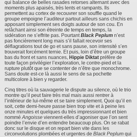
qui balance de belles rasades retorses alternant avec des
moments plus apaisés, très lents et rampants. Ils
permettent au cortex de recouvrer son souffle quand le
groupe empoigne l’auditeur partout ailleurs sans chichis en
apposant simplement ses doigts autour de son cou. En
relâchant ainsi son étreinte de temps en temps, la
sidération ne s’effrite pas. Pourtant
Black Peplum
n’est
pas foncièrement long mais s’il fallait recevoir ses
déflagrations tout de go et sans pause, son intensité s’en
trouverait forcément ternie. Et puis, loin d’être un groupe
bas du front et sans nuances,
Hippie Diktat
préfère de
toute façon privilégier l’exploration, le contre-pied et la
rupture plutôt que se contenter de n’être que monochrome.
Sans doute est-ce là aussi le sens de sa pochette
multicolore à bien y regarder.
Cinq titres où la sauvagerie le dispute au silence, où le trio
montre qu’il peut faire très mal mais aussi rentrer à
l’intérieur de lui-même et se taire simplement. Quoi qu’il en
soit, cette demi-heure passe bien trop vite et à peine les
onze minutes et quelques du très impressionnant et bien
nommé
Angoisse
viennent-elles d’agoniser que l’on sent
poindre l’envie d’en entendre beaucoup plus. On se rabat
donc sur le disque et on repart bien vite dans les
circonvolutions plombées et urgentes de
Black Peplum
qui