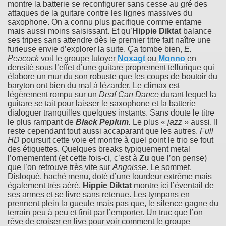
montre la batterie se reconfigurer sans cesse au gré des
attaques de la guitare contre les lignes massives du
saxophone. On a connu plus pacifique comme entame
mais aussi moins saisissant. Et qu’
Hippie Diktat
balance
ses tripes sans attendre dès le premier titre fait naître une
furieuse envie d’explorer la suite. Ça tombe bien,
E.
Peacock
voit le groupe tutoyer
Noxagt
ou
Monno
en
densité sous l’effet d’une guitare proprement tellurique qui
élabore un mur du son robuste que les coups de boutoir du
baryton ont bien du mal à lézarder. Le climax est
légèrement rompu sur un
Deaf Can Dance
durant lequel la
guitare se tait pour laisser le saxophone et la batterie
dialoguer tranquilles quelques instants. Sans doute le titre
le plus rampant de
Black Peplum
.
Le plus «
jazz
» aussi. Il
reste cependant tout aussi accaparant que les autres.
Full
HD
poursuit cette voie et montre à quel point le trio se fout
des étiquettes. Quelques breaks typiquement metal
l’ornementent (et cette fois-ci, c’est à
Zu
que l’on pense)
que l’on retrouve très vite sur
Angoisse
. Le sommet.
Disloqué, haché menu, doté d’une lourdeur extrême mais
également très aéré,
Hippie Diktat
montre ici l’éventail de
ses armes et se livre sans retenue. Les tympans en
prennent plein la gueule mais pas que, le silence gagne du
terrain peu à peu et finit par l’emporter. Un truc que l’on
rêve de croiser en live pour voir comment le groupe