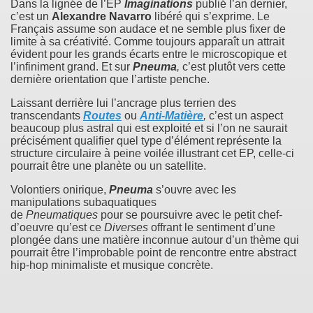
Dans la lignée de l’EP
Imaginations
publié l’an dernier,
c’est un
Alexandre Navarro
libéré qui s’exprime. Le
Français assume son audace et ne semble plus fixer de
limite à sa créativité. Comme toujours apparaît un attrait
évident pour les grands écarts entre le microscopique et
l’infiniment grand. Et sur
Pneuma
,
c’est plutôt vers cette
dernière orientation que l’artiste penche.
Laissant derrière lui l’ancrage plus terrien des
transcendants
Routes
ou
Anti-Matière
,
c’est un aspect
beaucoup plus astral qui est exploité et si l’on ne saurait
précisément qualifier quel type d’élément représente la
structure circulaire à peine voilée illustrant cet EP, celle-ci
pourrait être une planète ou un satellite.
Volontiers onirique,
Pneuma
s’ouvre avec les
manipulations subaquatiques
de
Pneumatiques
pour se poursuivre avec le petit chef-
d’oeuvre qu’est ce
Diverses
offrant le sentiment d’une
plongée dans une matière inconnue autour d’un thème qui
pourrait être l’improbable point de rencontre entre abstract
hip-hop minimaliste et musique concrète.