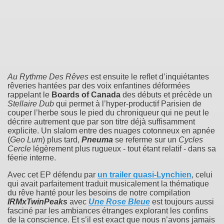
Au Rythme Des Rêves
est ensuite le reflet d’inquiétantes
rêveries hantées par des voix enfantines déformées
rappelant le
Boards of Canada
des débuts et précède un
Stellaire Dub
qui permet à l’hyper-productif Parisien de
couper l’herbe sous le pied du chroniqueur qui ne peut le
décrire autrement que par son titre déjà suffisamment
explicite. Un slalom entre des nuages cotonneux en apnée
(
Geo Lum
) plus tard,
Pneuma
se referme sur un
Cycles
Cercle
légèrement plus rugueux - tout étant relatif - dans sa
féerie interne.
Avec cet EP défendu par
un trailer quasi-
Lynch
ien
, celui
qui avait parfaitement traduit musicalement la thématique
du rêve hanté pour les besoins de notre compilation
IRMxTwinPeaks
avec
Une Rose Bleue
est toujours aussi
fasciné par les ambiances étranges explorant les confins
de la conscience. Et s’il est exact que nous n’avons jamais