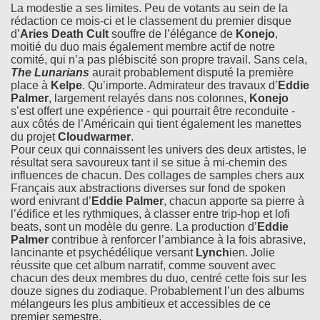
La modestie a ses limites. Peu de votants au sein de la
rédaction ce mois-ci et le classement du premier disque
d’
Aries Death Cult
souffre de l’élégance de
Konejo
,
moitié du duo mais également membre actif de notre
comité, qui n’a pas plébiscité son propre travail. Sans cela,
The Lunarians
aurait probablement disputé la première
place à
Kelpe
. Qu’importe. Admirateur des travaux d’
Eddie
Palmer
, largement relayés dans nos colonnes,
Konejo
s’est offert une expérience - qui pourrait être reconduite -
aux côtés de l’Américain qui tient également les manettes
du projet
Cloudwarmer
.
Pour ceux qui connaissent les univers des deux artistes, le
résultat sera savoureux tant il se situe à mi-chemin des
influences de chacun. Des collages de samples chers aux
Français aux abstractions diverses sur fond de spoken
word enivrant d’
Eddie Palmer
, chacun apporte sa pierre à
l’édifice et les rythmiques, à classer entre trip-hop et lofi
beats, sont un modèle du genre. La production d’
Eddie
Palmer
contribue à renforcer l’ambiance à la fois abrasive,
lancinante et psychédélique versant
Lynch
ien. Jolie
réussite que cet album narratif, comme souvent avec
chacun des deux membres du duo, centré cette fois sur les
douze signes du zodiaque. Probablement l’un des albums
mélangeurs les plus ambitieux et accessibles de ce
premier semestre.