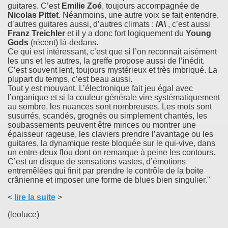
guitares. C’est
Emilie Zoé
, toujours accompagnée de
Nicolas Pittet
. Néanmoins, une autre voix se fait entendre,
d’autres guitares aussi, d’autres climats :
/A\
, c’est aussi
Franz Treichler
et il y a donc fort logiquement du
Young
Gods
(récent) là-dedans.
Ce qui est intéressant, c’est que si l’on reconnait aisément
les uns et les autres, la greffe propose aussi de l’inédit.
C’est souvent lent, toujours mystérieux et très imbriqué. La
plupart du temps, c’est beau aussi.
Tout y est mouvant. L’électronique fait jeu égal avec
l’organique et si la couleur générale vire systématiquement
au sombre, les nuances sont nombreuses. Les mots sont
susurrés, scandés, grognés ou simplement chantés, les
soubassements peuvent être minces ou montrer une
épaisseur rageuse, les claviers prendre l’avantage ou les
guitares, la dynamique reste bloquée sur le qui-vive, dans
un entre-deux flou dont on remarque à peine les contours.
C’est un disque de sensations vastes, d’émotions
entremêlées qui finit par prendre le contrôle de la boite
crânienne et imposer une forme de blues bien singulier."
<
lire la suite
>
(leoluce)