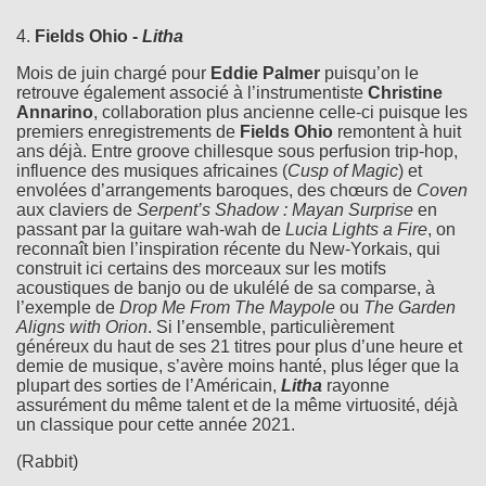
4.
Fields Ohio -
Litha
Mois de juin chargé pour
Eddie Palmer
puisqu’on le
retrouve également associé à l’instrumentiste
Christine
Annarino
, collaboration plus ancienne celle-ci puisque les
premiers enregistrements de
Fields Ohio
remontent à huit
ans déjà. Entre groove chillesque sous perfusion trip-hop,
influence des musiques africaines (
Cusp of Magic
) et
envolées d’arrangements baroques, des chœurs de
Coven
aux claviers de
Serpent’s Shadow : Mayan Surprise
en
passant par la guitare wah-wah de
Lucia Lights a Fire
, on
reconnaît bien l’inspiration récente du New-Yorkais, qui
construit ici certains des morceaux sur les motifs
acoustiques de banjo ou de ukulélé de sa comparse, à
l’exemple de
Drop Me From The Maypole
ou
The Garden
Aligns with Orion
. Si l’ensemble, particulièrement
généreux du haut de ses 21 titres pour plus d’une heure et
demie de musique, s’avère moins hanté, plus léger que la
plupart des sorties de l’Américain,
Litha
rayonne
assurément du même talent et de la même virtuosité, déjà
un classique pour cette année 2021.
(Rabbit)