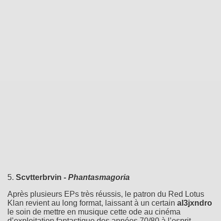
5.
Scvtterbrvin -
Phantasmagoria
Après plusieurs EPs très réussis, le patron du Red Lotus
Klan revient au long format, laissant à un certain
al3jxndro
le soin de mettre en musique cette ode au cinéma
d’exploitation fantastique des années 70/80 à l’esprit