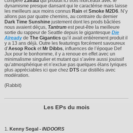
compère
Zavala
qui produit ici trois morceaux avec le
dynamisme presque dansant qui le caractérise mais laisse
les meilleurs aux moins connus
Rain
et
Smoke M2D6
. N’y
allons pas par quatre chemins, au contraire du dernier
Dark Time Sunshine
justement dont les prods bâclées
nous avaient déçus,
Tantrum
est peut-être la meilleure
sortie du rappeur de Seattle depuis le gigantesque
Die
Already
de
The Gigantics
qu’il avait entièrement produit il
y a 13 ans déjà. Outre les featurings forcément savoureux
d’
Aesop Rock
et
Mr Dibbs
, influences de l’époque Def
Jux pour le bonhomme, il y a renoue en effet avec un
minimalisme singulier et mutant qui s’avère aussi jouissif
qu’atmosphérique et n’exclue pas quelques élans lyriques
plus appréciables ici que chez
DTS
car distillés avec
modération.
(Rabbit)
Les EPs du mois
1.
Kenny Segal -
INDOORS