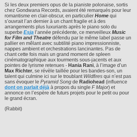
Si les deux premiers opus de la pianiste polonaise, sortis
chez Gondwana Records, avaient été remarqués pour leur
romantisme en clair-obscur, en particulier
Home
qui
s’ouvrait l’an dernier à un chant fragile et à des
arrangements plus luxuriants après le piano solo du
superbe
Esja
l’année précédente, ce merveilleux
Music
for Film and Theatre
défendu par le même label passe un
pallier en mêlant avec subtilité piano impressionniste,
nappes ambient et orchestrations lancinantes. Pas de
chant cette fois mais un grand moment de spleen
cinématographique aux tourments sous-jacents et aux
pointes de lyrisme retenues -
Hania Rani
, à l’image d’un
Max Richter
, se révèle taillée pour les bandes-son, un
talent qui culmine ici sur le troublant
Wildfires
qui n’est pas
sans évoquer le
Pyramid Song
de
Radiohead
(influence
dont on parlait déjà
à propos du single
F Major
) et
annonce on l’espère de futurs projets pour le petit ou pour
le grand écran.
(Rabbit)