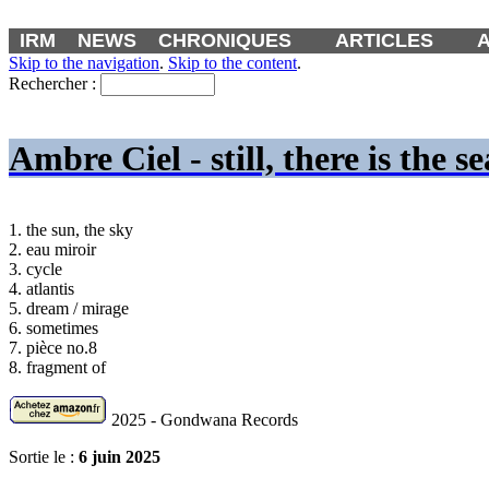
IRM
NEWS
CHRONIQUES
ARTICLES
Skip to the navigation
.
Skip to the content
.
Rechercher :
Ambre Ciel - still, there is the se
1. the sun, the sky
2. eau miroir
3. cycle
4. atlantis
5. dream / mirage
6. sometimes
7. pièce no.8
8. fragment of
2025 - Gondwana Records
Sortie le :
6 juin 2025