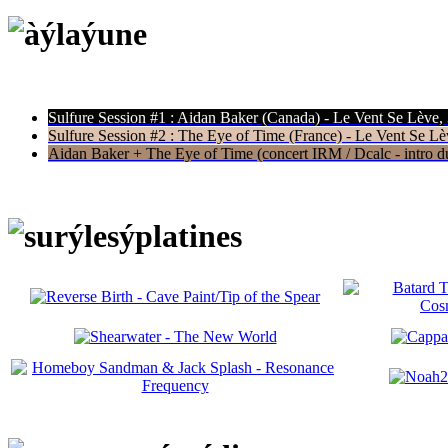
Sulfure Session #1 : Aidan Baker (Canada) - Le Vent Se Lève,
Sulfure Session #2 : The Eye of Time (France) - Le Vent Se Lè
Aidan Baker + The Eye of Time (concert IRM / Dcalc - intro du 