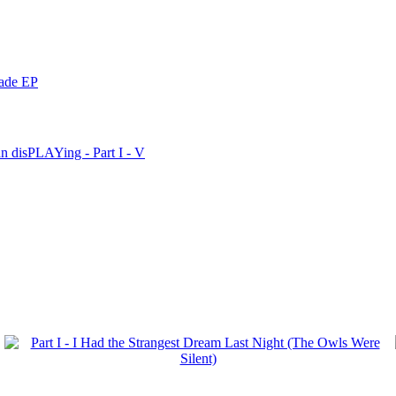
nade EP
n disPLAYing - Part I - V