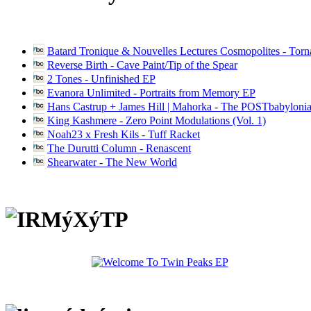
Batard Tronique & Nouvelles Lectures Cosmopolites - Tor
Reverse Birth - Cave Paint/Tip of the Spear
2 Tones - Unfinished EP
Evanora Unlimited - Portraits from Memory EP
Hans Castrup + James Hill | Mahorka - The POSTbabylonia
King Kashmere - Zero Point Modulations (Vol. 1)
Noah23 x Fresh Kils - Tuff Racket
The Durutti Column - Renascent
Shearwater - The New World