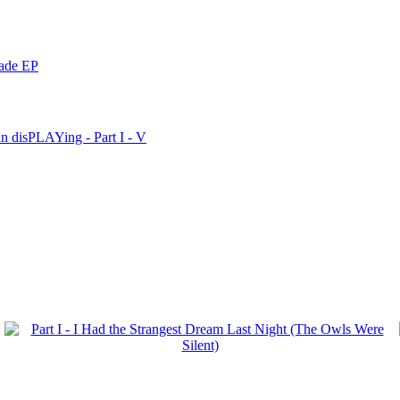
nade EP
n disPLAYing - Part I - V