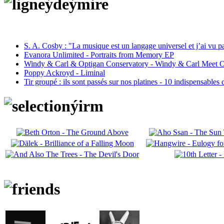
S. A. Cosby : "La musique est un langage universel et j’ai vu 
Evanora Unlimited - Portraits from Memory EP
Windy & Carl & Optigan Conservatory - Windy & Carl Meet O
Poppy Ackroyd - Liminal
Tir groupé : ils sont passés sur nos platines - 10 indispensables