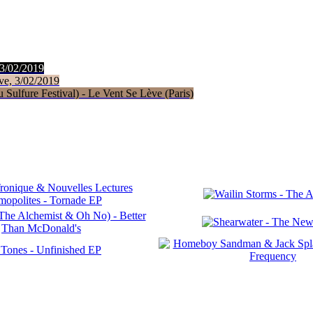
 3/02/2019
ve, 3/02/2019
Sulfure Festival) - Le Vent Se Lève (Paris)