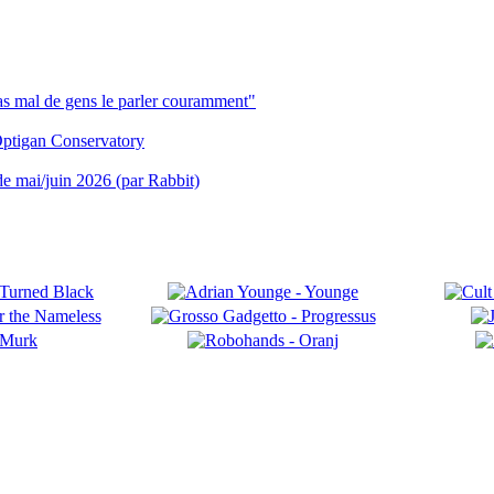
pas mal de gens le parler couramment"
ptigan Conservatory
 de mai/juin 2026 (par Rabbit)