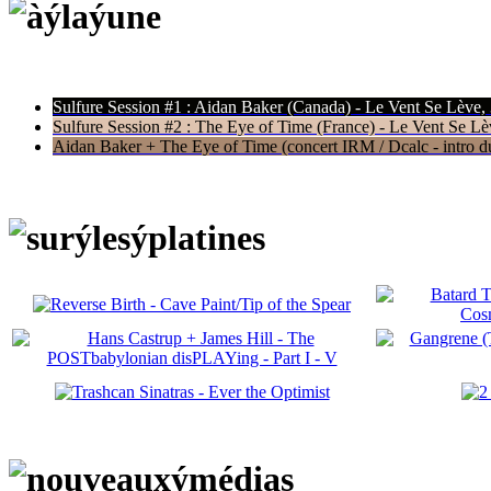
Sulfure Session #1 : Aidan Baker (Canada) - Le Vent Se Lève,
Sulfure Session #2 : The Eye of Time (France) - Le Vent Se Lè
Aidan Baker + The Eye of Time (concert IRM / Dcalc - intro du 