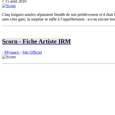
// 15 août 2010
Cinq longues années séparaient Stealth de son prédécesseur et il était 
sans crier gare, la surprise se mêle à l’appréhension : a-t-on encore b
Scorn - Fiche Artiste IRM
-
Myspace
-
Site Officiel