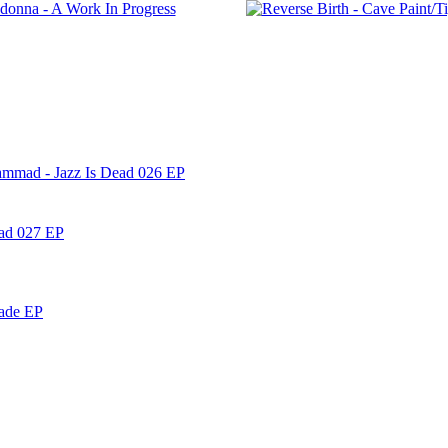
ammad - Jazz Is Dead 026 EP
ead 027 EP
nade EP