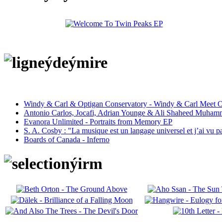
Windy & Carl & Optigan Conservatory - Windy & Carl Meet O
Antonio Carlos, Jocafi, Adrian Younge & Ali Shaheed Muham
Evanora Unlimited - Portraits from Memory EP
S. A. Cosby : "La musique est un langage universel et j’ai vu 
Boards of Canada - Inferno