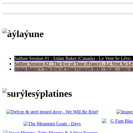
Sulfure Session #1 : Aidan Baker (Canada) - Le Vent Se Lève,
Sulfure Session #2 : The Eye of Time (France) - Le Vent Se Lè
Aidan Baker + The Eye of Time (concert IRM / Dcalc - intro du 