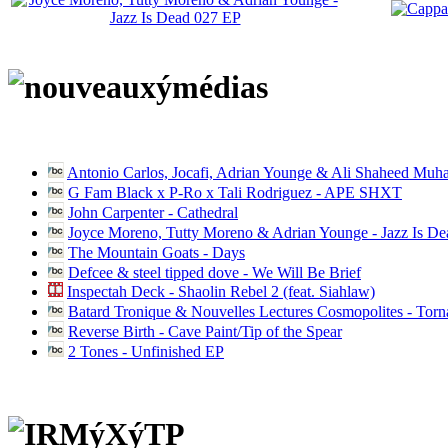
Antonio Carlos, Jocafi, Adrian Younge & Ali Shaheed Muh
G Fam Black x P-Ro x Tali Rodriguez - APE SHXT
John Carpenter - Cathedral
Joyce Moreno, Tutty Moreno & Adrian Younge - Jazz Is D
The Mountain Goats - Days
Defcee & steel tipped dove - We Will Be Brief
Inspectah Deck - Shaolin Rebel 2 (feat. Siahlaw)
Batard Tronique & Nouvelles Lectures Cosmopolites - Tor
Reverse Birth - Cave Paint/Tip of the Spear
2 Tones - Unfinished EP