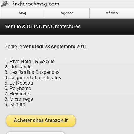
Mag
Agenda
Médias
Nebulo & Druc Drac Urbatectures
Sortie le
vendredi 23 septembre 2011
1. Rive Nord - Rive Sud
2. Urbicande
3. Les Jardins Suspendus
4. Brigades Urbatecturales
5. Le Réseau
6. Polynome
7. Hexaèdre
8. Micromega
9. Sunurb
Acheter chez Amazon.fr