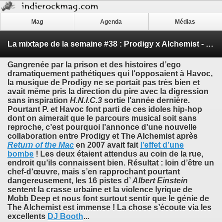
Mag
Agenda
Médias
La mixtape de la semaine #38 : Prodigy x Alchemist - ’Albert Einstein’
Gangrenée par la prison et des histoires d’ego
dramatiquement pathétiques qui l’opposaient à
Havoc
,
la musique de
Prodigy
ne se portait pas très bien et
avait même pris la direction du pire avec la digression
sans inspiration
H.N.I.C.3
sortie l’année dernière.
Pourtant
P.
et
Havoc
font parti de ces idoles hip-hop
dont on aimerait que le parcours musical soit sans
reproche, c’est pourquoi l’annonce d’une nouvelle
collaboration entre
Prodigy
et
The Alchemist
après
Return of the Mac
en 2007 avait fait
l’effet d’une
bombe
! Les deux étaient attendus au coin de la rue,
endroit qu’ils connaissent bien. Résultat : loin d’être un
chef-d’œuvre, mais s’en rapprochant pourtant
dangereusement, les 16 pistes d’
Albert Einstein
sentent la crasse urbaine et la violence lyrique de
Mobb Deep
et nous font surtout sentir que le génie de
The Alchemist
est immense ! La chose s’écoute via les
excellents
DJ Booth
...