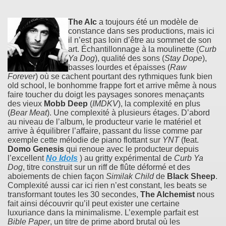
The Alc
a toujours été un modèle de
constance dans ses productions, mais ici
il n’est pas loin d’être au sommet de son
art. Échantillonnage à la moulinette (
Curb
Ya Dog
), qualité des sons (
Stay Dope
),
basses lourdes et épaisses (
Raw
Forever
) où se cachent pourtant des rythmiques funk bien
old school, le bonhomme frappe fort et arrive même à nous
faire toucher du doigt les paysages sonores menaçants
des vieux
Mobb Deep
(
IMDKV
), la complexité en plus
(
Bear Meat
). Une complexité à plusieurs étages. D’abord
au niveau de l’album, le producteur varie le matériel et
arrive à équilibrer l’affaire, passant du lisse comme par
exemple cette mélodie de piano flottant sur
YNT
(feat.
Domo Genesis
qui renoue avec le producteur depuis
l’excellent
No Idols
) au gritty expérimental de
Curb Ya
Dog
, titre construit sur un riff de flûte déformé et des
aboiements de chien façon
Similak Child
de
Black Sheep
.
Complexité aussi car ici rien n’est constant, les beats se
transformant toutes les 30 secondes,
The Alchemist
nous
fait ainsi découvrir qu’il peut exister une certaine
luxuriance dans la minimalisme. L’exemple parfait est
Bible Paper
, un titre de prime abord brutal où les