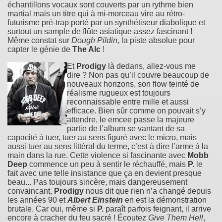
échantillons vocaux sont couverts par un rythme bien
martial mais un titre qui à mi-morceau vire au rétro-
futurisme pré-trap porté par un synthétiseur diabolique et
surtout un sample de flûte asiatique assez fascinant !
Même constat sur
Dough Pildin
, la piste absolue pour
capter le génie de
The Alc
!
Et
Prodigy
là dedans, allez-vous me
dire ? Non pas qu’il couvre beaucoup de
nouveaux horizons, son flow teinté de
réalisme rugueux est toujours
reconnaissable entre mille et aussi
efficace. Bien sûr comme on pouvait s’y
attendre, le emcee passe la majeure
partie de l’album se vantant de sa
capacité à tuer, tuer au sens figuré avec le micro, mais
aussi tuer au sens littéral du terme, c’est à dire l’arme à la
main dans la rue. Cette violence si fascinante avec
Mobb
Deep
commence un peu à sentir le réchauffé, mais
P.
le
fait avec une telle insistance que ça en devient presque
beau... Pas toujours sincère, mais dangereusement
convaincant,
Prodigy
nous dit que rien n’a changé depuis
les années 90 et
Albert Einstein
en est la démonstration
brutale. Car oui, même si
P.
paraît parfois feignant, il arrive
encore à cracher du feu sacré ! Écoutez
Give Them Hell
,