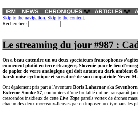
IRM
NEWS
CHRONIQUES
ARTICLES
Skip to the navigation
.
Skip to the content
.
Rechercher :
Le streaming du jour #987 : Cad
On a beau entendre un ou deux spectateurs francophones s’agiter d
emmènent plutôt en terre étrangère, Slovénie pour le lieu d’enre
de papier de verre analogique qui doit autant au dark ambient é
harsh noise cyclonique et sursaturé de son compatriote
Neven M.
Ont également pris part à l’aventure
Boris Laharnar
aka
Sevenborn
Extreme Smoke 57
, coutumiers d’une brutalité qui ne transparaît jam
crescendos insidieux de cette
Live Tape
pareils vortex de drones massi
chacun des deux morceaux-fleuves par en imposer aux tympans les plu