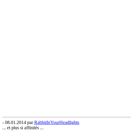
- 08.01.2014 par
RabbitInYourHeadlights
... et plus si affinités ...