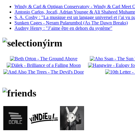
Windy & Carl & Optigan Conservatory - Windy & Carl Meet O
Antonio Carlos, Jocafi, Adrian Younge & Ali Shaheed Muham
S. A. Cosby : "La musique est un langage universel et j’ai vu 
Sunken Cages - Neram Pularumbol (As The Dawn Breaks)
Audrey Henry : "J’aime être en dehors du système"