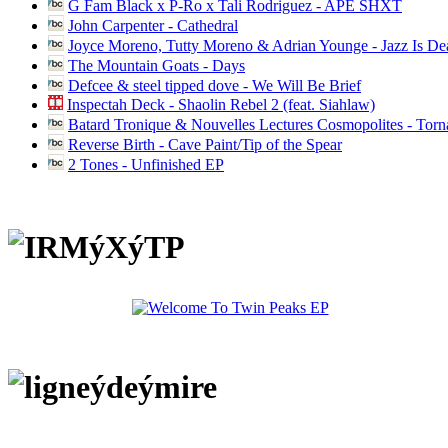
G Fam Black x P-Ro x Tali Rodriguez - APE SHXT
John Carpenter - Cathedral
Joyce Moreno, Tutty Moreno & Adrian Younge - Jazz Is D
The Mountain Goats - Days
Defcee & steel tipped dove - We Will Be Brief
Inspectah Deck - Shaolin Rebel 2 (feat. Siahlaw)
Batard Tronique & Nouvelles Lectures Cosmopolites - Tor
Reverse Birth - Cave Paint/Tip of the Spear
2 Tones - Unfinished EP