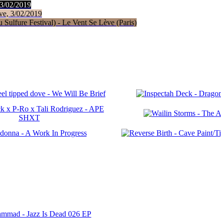
 3/02/2019
ve, 3/02/2019
Sulfure Festival) - Le Vent Se Lève (Paris)
ammad - Jazz Is Dead 026 EP