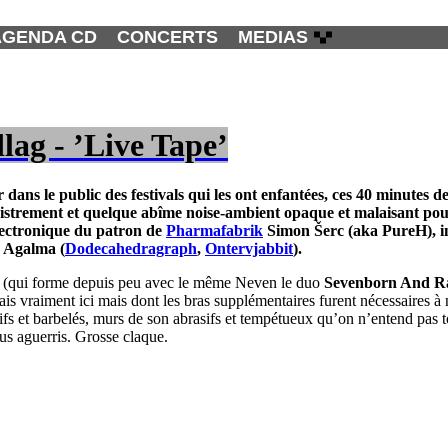
AGENDA CD
CONCERTS
MEDIAS
lag - ’Live Tape’
ans le public des festivals qui les ont enfantées, ces 40 minutes d
gistrement et quelque abîme noise-ambient opaque et malaisant pour
lectronique du patron de
Pharmafabrik
Simon Šerc
(aka
PureH
), 
 Agalma
(
Dodecahedragraph
,
Ontervjabbit
).
(qui forme depuis peu avec le même Neven le duo
Sevenborn And R
ais vraiment ici mais dont les bras supplémentaires furent nécessaires à 
fs et barbelés, murs de son abrasifs et tempétueux qu’on n’entend pas tou
s aguerris. Grosse claque.