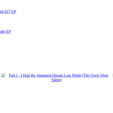
ead 027 EP
nade EP