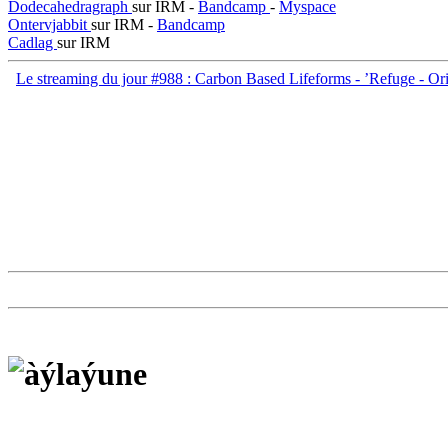
Dodecahedragraph
sur IRM -
Bandcamp
-
Myspace
Ontervjabbit
sur IRM -
Bandcamp
Cadlag
sur IRM
Le streaming du jour #988 : Carbon Based Lifeforms - ’Refuge - Or