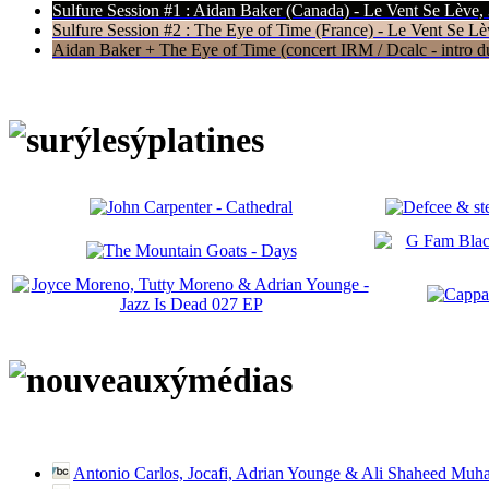
Sulfure Session #1 : Aidan Baker (Canada) - Le Vent Se Lève,
Sulfure Session #2 : The Eye of Time (France) - Le Vent Se Lè
Aidan Baker + The Eye of Time (concert IRM / Dcalc - intro du 
Antonio Carlos, Jocafi, Adrian Younge & Ali Shaheed Muh