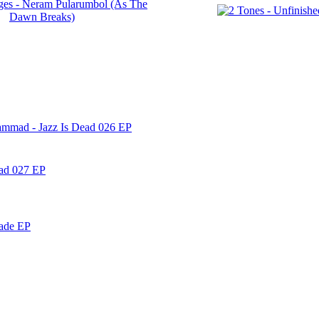
ammad - Jazz Is Dead 026 EP
ead 027 EP
nade EP