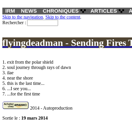
IRM
NEWS
CHRONIQUES
ARTICLES
Skip to the navigation
.
Skip to the content
.
Rechercher :
flyingdeadman - Sending Fires 
1. exit from the polar shield
2. soul journey through rays of dawn
3. ilae
4. near the shore
5. this is the last time...
6. ...I see you...
7. ...for the first time
2014 - Autoproduction
Sortie le :
19 mars 2014