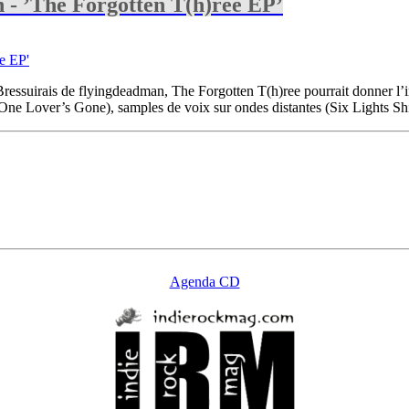
 ’The Forgotten T​(​h​)​ree EP’
 Bressuirais de flyingdeadman, The Forgotten T​(​h​)​ree pourrait donner l
One Lover’s Gone), samples de voix sur ondes distantes (Six Lights Shi
Agenda CD