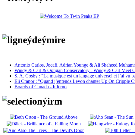
Antonio Carlos, Jocafi, Adrian Younge & Ali Shaheed Muham
Windy & Carl & Optigan Conservatory - Windy & Carl Meet O
S. A. Cosby : "La musique est un langage universel et j’ai vu 
Eli Cranor : "Quand j’entends Levon chanter Up On Cripple C
Boards of Canada - Inferno