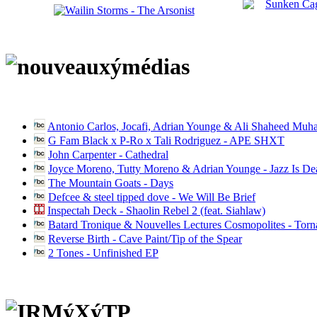
Antonio Carlos, Jocafi, Adrian Younge & Ali Shaheed Muh
G Fam Black x P-Ro x Tali Rodriguez - APE SHXT
John Carpenter - Cathedral
Joyce Moreno, Tutty Moreno & Adrian Younge - Jazz Is D
The Mountain Goats - Days
Defcee & steel tipped dove - We Will Be Brief
Inspectah Deck - Shaolin Rebel 2 (feat. Siahlaw)
Batard Tronique & Nouvelles Lectures Cosmopolites - Tor
Reverse Birth - Cave Paint/Tip of the Spear
2 Tones - Unfinished EP