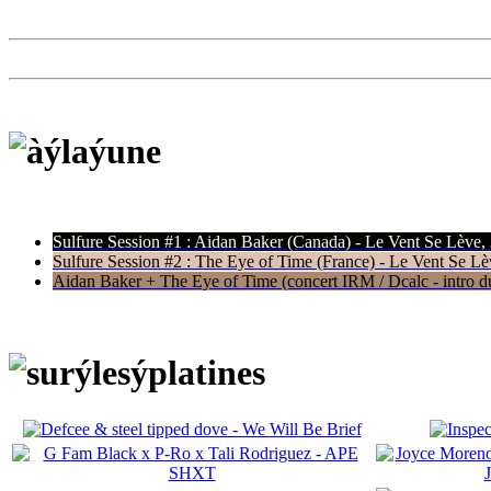
Sulfure Session #1 : Aidan Baker (Canada) - Le Vent Se Lève,
Sulfure Session #2 : The Eye of Time (France) - Le Vent Se Lè
Aidan Baker + The Eye of Time (concert IRM / Dcalc - intro du 