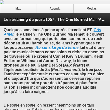
Mag
Agenda
Médias
Le streaming du jour #1057 : The One Burned Ma - ’Au sens large du terme’
Quelques semaines à peine après l’excellent EP
Gris
Amer
,
le Parisien
The One Burned Ma
remet le couvert
avec un format long qui porte bien son nom : du rock
déconstruit au harsh noise, de jams hypnotiques en
loops abrasives,
Au sens large du terme
fait état d’une
palette musicale sans concession et riche en chemins
de traverse où se croisent
Can
et
Kevin Drumm
,
Keith
Fullerton Whitman
et
Aaron Dillaway
, le blues
dronesque de feu
Gastr Del Sol
(
Aux éclats
) et
l’épilepsie bruitiste de
Zs
(
Péril imminent
), le free jazz,
l’ambient expérimentale et toutes ces musiques d’hier
et d’aujourd’hui qui s’adressent au cerveau reptilien
sans nous prendre pour des trépanés, à plus forte
raison si elles incommodent nos conduits auditifs
jusqu’à les faire saigner.
De sortie en sortie, on ressent néanmoins un certain
glissement vers l’abstraction, les guitares se muent en