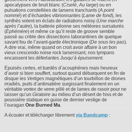
apocalypses de bruit blanc (
Ciselé
,
Au large
) ou en
pulsations constellées de larsens tranchants (
A point
nommé
) et d’échardes vibrionnantes (
Lame de fond
), les
synthés volent en éclats de radiations noisy (
Une marche
après l’autre
), la batterie pilonne ses météores sursaturés
(
Ephémère
) et même ce qu’il reste de groove semble
passé au crible des dissections laborantines de quelque
savant fou de l’avant-garde électronique (
De sous les pas
).
A dire vrai, même quand on croit avoir affaire à un bon
vieux crescendo noise rock larsenisant, nos tympans
encaissent les déferlantes
Jusqu’à épuisement
.
Épuisés certes, et bardés d’acouphènes mais heureux
d’avoir si bien souffert, surtout quand débarquent en fin de
disque les
Vertiges
magnétiques d’un tourbillon de drones
irradiés, puits d’antimatière surgissant finalement en un
véritable vortex de verre pillé et de lames de rasoir pour ne
laisser qu’un
Giratoire
au milieu d’un désert de hiss et de
poussière statique en guise de dernier vestige de
l’ouragan
One Burned Ma
.
A écouter et télécharger librement
via Bandcamp
: