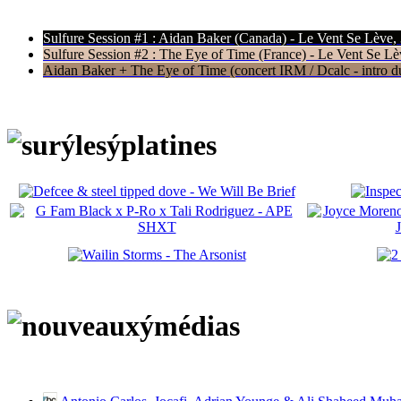
Sulfure Session #1 : Aidan Baker (Canada) - Le Vent Se Lève,
Sulfure Session #2 : The Eye of Time (France) - Le Vent Se Lè
Aidan Baker + The Eye of Time (concert IRM / Dcalc - intro du 