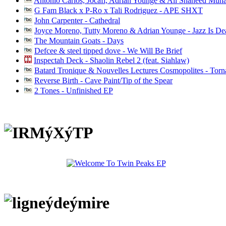
Antonio Carlos, Jocafi, Adrian Younge & Ali Shaheed Muh
G Fam Black x P-Ro x Tali Rodriguez - APE SHXT
John Carpenter - Cathedral
Joyce Moreno, Tutty Moreno & Adrian Younge - Jazz Is D
The Mountain Goats - Days
Defcee & steel tipped dove - We Will Be Brief
Inspectah Deck - Shaolin Rebel 2 (feat. Siahlaw)
Batard Tronique & Nouvelles Lectures Cosmopolites - Tor
Reverse Birth - Cave Paint/Tip of the Spear
2 Tones - Unfinished EP