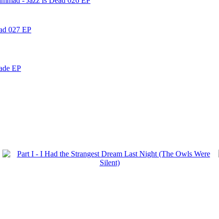
ammad - Jazz Is Dead 026 EP
ead 027 EP
nade EP