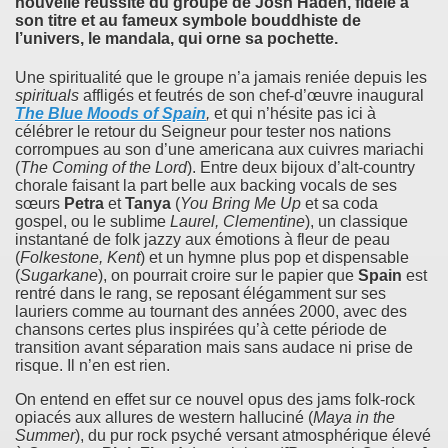
nouvelle réussite du groupe de
Josh Haden
, fidèle à
son titre et au fameux symbole bouddhiste de
l’univers, le mandala, qui orne sa pochette.
Une spiritualité que le groupe n’a jamais reniée depuis les
spirituals
affligés et feutrés de son chef-d’œuvre inaugural
The Blue Moods of Spain
,
et qui n’hésite pas ici à
célébrer le retour du Seigneur pour tester nos nations
corrompues au son d’une americana aux cuivres mariachi
(
The Coming of the Lord
). Entre deux bijoux d’alt-country
chorale faisant la part belle aux backing vocals de ses
sœurs
Petra
et
Tanya
(
You Bring Me Up
et sa coda
gospel, ou le sublime
Laurel, Clementine
), un classique
instantané de folk jazzy aux émotions à fleur de peau
(
Folkestone, Kent
) et un hymne plus pop et dispensable
(
Sugarkane
), on pourrait croire sur le papier que
Spain
est
rentré dans le rang, se reposant élégamment sur ses
lauriers comme au tournant des années 2000, avec des
chansons certes plus inspirées qu’à cette période de
transition avant séparation mais sans audace ni prise de
risque. Il n’en est rien.
On entend en effet sur ce nouvel opus des jams folk-rock
opiacés aux allures de western halluciné (
Maya in the
Summer
), du pur rock psyché versant atmosphérique élevé