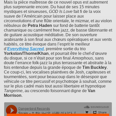
Mais la pièce maîtresse de ce nouvel opus est autrement
plus surprenante encore. Du haut de ses 15 minutes
mystiques et sinueuses,
GOD Is Love
fait fi de la voix
suave de l’Américain pour laisser place aux
circonvolutions d’une flûte orientale, le mizmar, et au violon
nébuleux de
Petra Haden
sur fond de batterie tantôt
chamanique ou carrément free jazz, de basse tâtonnante et
de guitare acoustique méditative. De son ouverture
arabisante à son final aux chœurs opératiques et aux vents
habités, ce titre évoque dans l’esprit le meilleur
d
’
Everything Sacred
,
première sortie du trio
Yorkston/Thorne/Khan
, et pourrait être le chef-d’œuvre
du disque, si ce n’était pour son final
Amorphous
, sans
doute l’errance folk-jazz la plus terrassante et abstraite à la
fois entendue depuis la grande époque de
Tim Buckley
.
Ce coup-ci, les vocalises plaintives de Josh, capiteuses et
tourmentées, sont pour beaucoup dans le désespoir que
véhicule ce titre percussif et psychotrope à souhait, comme
sur le plus cadré mais tout aussi libertaire et hypnotique
Tangerine
, au crescendo foisonnant digne de
Van
Morrison
.