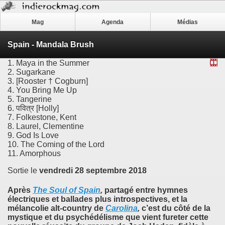
Mag
Agenda
Médias
Spain - Mandala Brush
1. Maya in the Summer
2. Sugarkane
3. [Rooster † Cogburn]
4. You Bring Me Up
5. Tangerine
6. पवित्र [Holly]
7. Folkestone, Kent
8. Laurel, Clementine
9. God Is Love
10. The Coming of the Lord
11. Amorphous
Sortie le
vendredi 28 septembre 2018
Après
The Soul of Spain
,
partagé entre hymnes
électriques et ballades plus introspectives, et la
mélancolie alt-country de
Carolina
,
c’est du côté de la
mystique et du psychédélisme que vient fureter cette