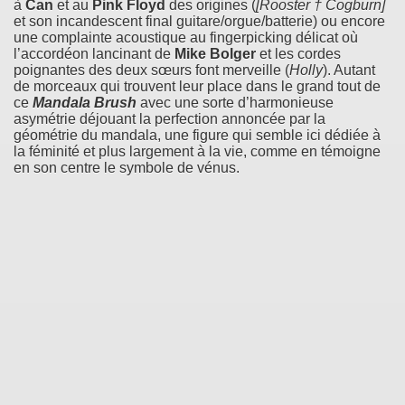
à
Can
et au
Pink Floyd
des origines (
[Rooster † Cogburn]
et son incandescent final guitare/orgue/batterie) ou encore
une complainte acoustique au fingerpicking délicat où
l’accordéon lancinant de
Mike Bolger
et les cordes
poignantes des deux sœurs font merveille (
Holly
). Autant
de morceaux qui trouvent leur place dans le grand tout de
ce
Mandala Brush
avec une sorte d’harmonieuse
asymétrie déjouant la perfection annoncée par la
géométrie du mandala, une figure qui semble ici dédiée à
la féminité et plus largement à la vie, comme en témoigne
en son centre le symbole de vénus.