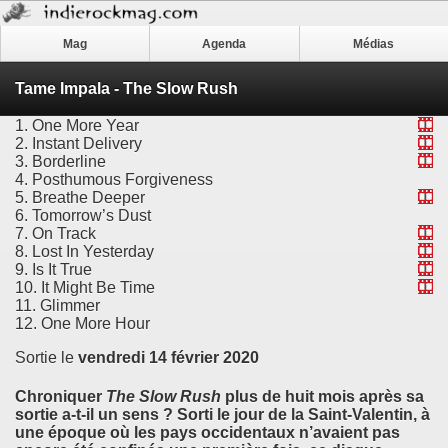
Mag
Agenda
Médias
Tame Impala - The Slow Rush
1. One More Year
2. Instant Delivery
3. Borderline
4. Posthumous Forgiveness
5. Breathe Deeper
6. Tomorrow’s Dust
7. On Track
8. Lost In Yesterday
9. Is It True
10. It Might Be Time
11. Glimmer
12. One More Hour
Sortie le
vendredi 14 février 2020
Chroniquer
The Slow Rush
plus de huit mois après sa
sortie a-t-il un sens ? Sorti le jour de la Saint-Valentin, à
une époque où les pays occidentaux n’avaient pas