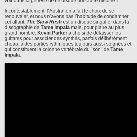
voir dans la genèse de ce disque une autre histoire ?
Incontestablement, l’Australien a fait le choix de se
renouveler, et nous n’avons pas l’habitude de condamner
cet allant.
The Slow Rush
est un disque singulier dans la
discographie de
Tame Impala
mais, pour plaire au plus
grand nombre,
Kevin Parker
a choisi de délaisser les
guitares pour associer des synthés, parfois délibérément
cheap, à des parties rythmiques toujours aussi soignées et
qui constituent la colonne vertébrale du "son" de
Tame
Impala
.