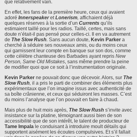
que relativement vain.
En effet, les fans de la première heure, ceux qui avaient
adoré
Innerspeaker
et
Lonerism
,
affichaient déjà
quelques réserves à la sortie d’un
Currents
qu’ils
estimaient taillé pour les radios. Taillé, certes, mais sans
doute n’était-il pas pensé pour celles-ci. Il en va autrement
de
The Slow Rush
.
Sans aucun doute,
Kevin Parker
a
cherché à séduire ses nouveaux amis, ou du moins ceux
qui garnissent leur compte en banque sur son dos, comme
cette célèbre chanteuse des Barbades ayant repris
New
Person, Same Old Mistakes
, sans même prendre la peine
de modifier quoi que ce soit à l’instrumentation originale.
Kevin Parker
ne pouvait donc que décevoir. Alors, sur
The
Slow Rush
,
il a pris le parti de combiner des éléments plus
expérimentaux que l’on imagine issus avec authenticité de
sa boîte crânienne, et ceux qui séduiront les masses. C’est
du moins l’analyse que l’on pouvait en faire à chaud.
Mais plus de huit mois après,
The Slow Rush
s’invite avec
insistance sur la platine, témoignant aussi bien de son
accessibilité que de son intérêt, le talent de producteur de
Tame Impala
le conduisant à introduire moult détails qui
supportent aisément les écoutes compulsives. Et s’il fallait