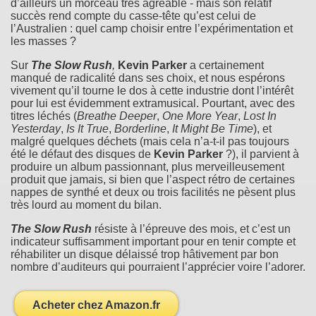
d’ailleurs un morceau très agréable - mais son relatif
succès rend compte du casse-tête qu’est celui de
l’Australien : quel camp choisir entre l’expérimentation et
les masses ?
Sur
The Slow Rush
,
Kevin Parker
a certainement
manqué de radicalité dans ses choix, et nous espérons
vivement qu’il tourne le dos à cette industrie dont l’intérêt
pour lui est évidemment extramusical. Pourtant, avec des
titres léchés (
Breathe Deeper
,
One More Year
,
Lost In
Yesterday
,
Is It True
,
Borderline
,
It Might Be Time
), et
malgré quelques déchets (mais cela n’a-t-il pas toujours
été le défaut des disques de
Kevin Parker
?), il parvient à
produire un album passionnant, plus merveilleusement
produit que jamais, si bien que l’aspect rétro de certaines
nappes de synthé et deux ou trois facilités ne pèsent plus
très lourd au moment du bilan.
The Slow Rush
résiste à l’épreuve des mois, et c’est un
indicateur suffisamment important pour en tenir compte et
réhabiliter un disque délaissé trop hâtivement par bon
nombre d’auditeurs qui pourraient l’apprécier voire l’adorer.
Acheter chez Amazon.fr