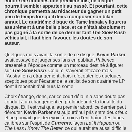
encore été confinés une première fois, ce disque
pourrait sembler appartenir au passé. Et pourtant, cette
chronique permettra au rédacteur de gagner un petit
peu de temps lorsqu’il devra composer son bilan
annuel. Le quatrième disque de
Tame Impala
y figurera
assurément à une belle place, et ce n’était absolument
pas gagné à la sortie de ce dernier tant
The Slow Rush
véhiculait, il faut bien l’avouer, les doutes de son
auteur.
Quelques mois avant la sortie de ce disque,
Kevin Parker
avait essayé de jauger ses fans en publiant
Patience
,
présenté à l’époque comme un morceau destiné à figurer
sur
The Slow Rush
.
Celui-ci s’avérait efficace mais
l’Australien a étrangement choisi d’écouter les quelques
sceptiques pour l’écarter de la setlist de son quatrième LP
dont il reportait d’ailleurs la sortie.
Choix étrange, donc, car ce court délai n’a sans doute pas
conduit à un changement en profondeur de la tonalité du
disque. Et il est vrai que, au premier abord, ce dernier peut
dérouter.
Kevin Parker
est aujourd’hui pris entre deux feux
et ne pouvait que décevoir, à moins d’enchaîner les tubes
calibrés sur l’esprit de
Currents
,
façon
Let It Happen
ou
The Less I Know The Better
, ce qui aurait été aussi difficile