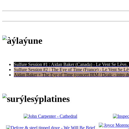
Sulfure Session #1 : Aidan Baker (Canada) - Le Vent Se Lève,
Sulfure Session #2 : The Eye of Time (France) - Le Vent Se Lè
Aidan Baker + The Eye of Time (concert IRM / Dcalc - intro du 