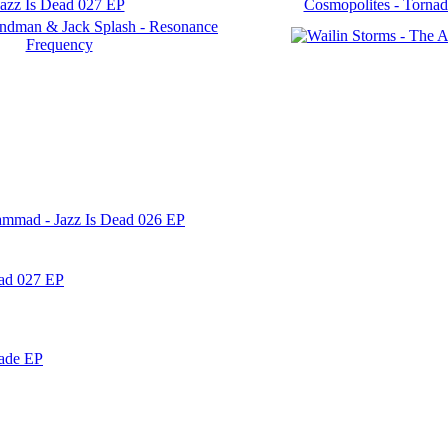
ammad - Jazz Is Dead 026 EP
ead 027 EP
nade EP