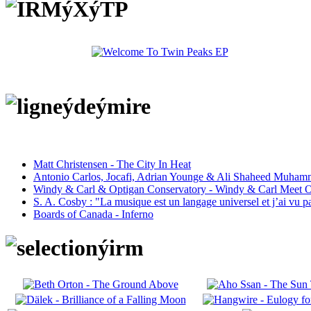
Matt Christensen - The City In Heat
Antonio Carlos, Jocafi, Adrian Younge & Ali Shaheed Muham
Windy & Carl & Optigan Conservatory - Windy & Carl Meet O
S. A. Cosby : "La musique est un langage universel et j’ai vu 
Boards of Canada - Inferno