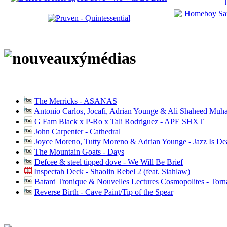
The Merricks - ASANAS
Antonio Carlos, Jocafi, Adrian Younge & Ali Shaheed Muh
G Fam Black x P-Ro x Tali Rodriguez - APE SHXT
John Carpenter - Cathedral
Joyce Moreno, Tutty Moreno & Adrian Younge - Jazz Is D
The Mountain Goats - Days
Defcee & steel tipped dove - We Will Be Brief
Inspectah Deck - Shaolin Rebel 2 (feat. Siahlaw)
Batard Tronique & Nouvelles Lectures Cosmopolites - Tor
Reverse Birth - Cave Paint/Tip of the Spear