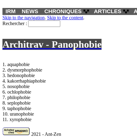
IRM
NEWS
CHRONIQUES
ARTICLES
Skip to the navigation
.
Skip to the content
.
Rechercher :
Architrav - Panophobie
1. aquaphobie
2. dysmorphophobie
3. hedonophobie
4. kakorrhaphiaphobie
5. nosophobie
6. ochlophobie
7. philophobie
8. seplophobie
9. taphophobie
10. uranophobie
11. xyrophobie
2021 - Ant-Zen