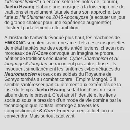
fortement traités
" (là encore selon les notes de l’album),
Jaeho Hwang
élabore une musique à la fois empreinte de
traditions et résolument futuriste dans son approche. Les
furieux
Hit Shimmer
ou
2045 Apocalypse
(à écouter un jour
de grande chaleur pour une expérience augmentée)
illustrent parfaitement cette ambition.
À l’instar de l’artwork évoqué plus haut, les machines de
HWXXNG
semblent avoir une âme. Tels des exosquelettes
de métal habités par des esprits antédiluviens, chacun des
morceaux de
K-Core
convoque un imaginaire propre,
héritier de traditions séculaires.
Cyber Shamanism
et
AI
language & Jangdan
ne racontent pas autre chose : ils
invoquent simultanément les fantômes cybernétiques du
Neuromancien
et ceux des soldats du Royaume de
Goreyo tombés au combat contre l’Empire Mongol. S’il
semble s’intéresser particulièrement aux extrémités de la
frise du temps,
Jaeho Hwang
se fait fort d’inscrire son
album dans le présent. C’est ainsi l’identité et les liens
sociaux sous la pression d’un mode de vie dominé par la
technologie que l’artiste interroge à travers les
compositions de
K-Core
. Furieusement actuel, on en
conviendra. Mais surtout captivant.