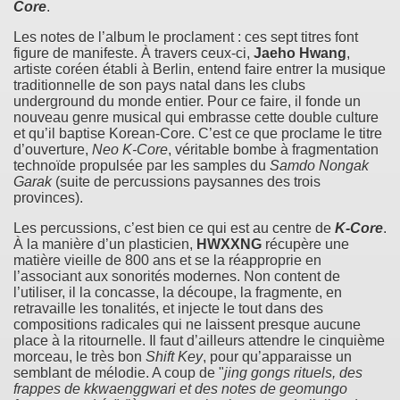
Core
.
Les notes de l’album le proclament : ces sept titres font
figure de manifeste. À travers ceux-ci,
Jaeho Hwang
,
artiste coréen établi à Berlin, entend faire entrer la musique
traditionnelle de son pays natal dans les clubs
underground du monde entier. Pour ce faire, il fonde un
nouveau genre musical qui embrasse cette double culture
et qu’il baptise Korean-Core. C’est ce que proclame le titre
d’ouverture,
Neo K-Core
, véritable bombe à fragmentation
technoïde propulsée par les samples du
Samdo Nongak
Garak
(suite de percussions paysannes des trois
provinces).
Les percussions, c’est bien ce qui est au centre de
K-Core
.
À la manière d’un plasticien,
HWXXNG
récupère une
matière vieille de 800 ans et se la réapproprie en
l’associant aux sonorités modernes. Non content de
l’utiliser, il la concasse, la découpe, la fragmente, en
retravaille les tonalités, et injecte le tout dans des
compositions radicales qui ne laissent presque aucune
place à la ritournelle. Il faut d’ailleurs attendre le cinquième
morceau, le très bon
Shift Key
, pour qu’apparaisse un
semblant de mélodie. A coup de "
jing gongs rituels, des
frappes de kkwaenggwari et des notes de geomungo