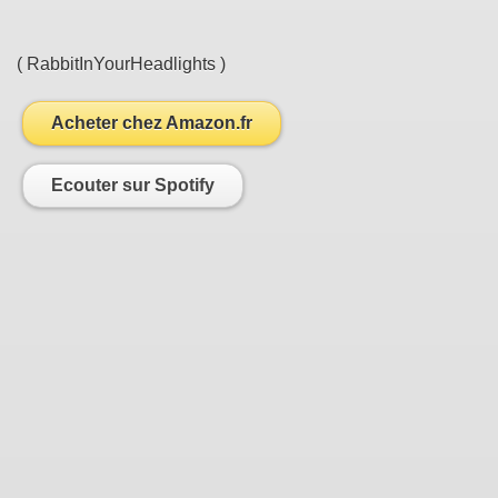
( RabbitInYourHeadlights )
Acheter chez Amazon.fr
Ecouter sur Spotify