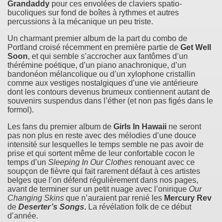
Grandaddy
pour ces envolées de claviers spatio-
bucoliques sur fond de boîtes à rythmes et autres
percussions à la mécanique un peu triste.
Un charmant premier album de la part du combo de
Portland croisé récemment en première partie de
Get Well
Soon
, et qui semble s’accrocher aux fantômes d’un
thérémine poétique, d’un piano anachronique, d’un
bandonéon mélancolique ou d’un xylophone cristallin
comme aux vestiges nostalgiques d’une vie antérieure
dont les contours devenus brumeux contiennent autant de
souvenirs suspendus dans l’éther (et non pas figés dans le
formol).
Les fans du premier album de
Girls In Hawaii
ne seront
pas non plus en reste avec des mélodies d’une douce
intensité sur lesquelles le temps semble ne pas avoir de
prise et qui sortent même de leur confortable cocon le
temps d’un
Sleeping In Our Clothes
renouant avec ce
soupçon de fièvre qui fait rarement défaut à ces artistes
belges que l’on défend régulièrement dans nos pages,
avant de terminer sur un petit nuage avec l’onirique
Our
Changing Skins
que n’auraient par renié les
Mercury Rev
de
Deserter’s Songs
.
La révélation folk de ce début
d’année.