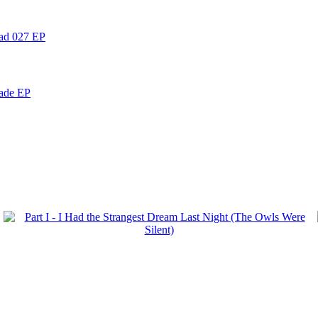
ead 027 EP
nade EP