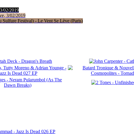
 3/02/2019
ve, 3/02/2019
Sulfure Festival) - Le Vent Se Lève (Paris)
ammad - Jazz Is Dead 026 EP