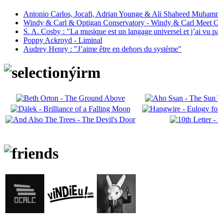
Antonio Carlos, Jocafi, Adrian Younge & Ali Shaheed Muham
Windy & Carl & Optigan Conservatory - Windy & Carl Meet O
S. A. Cosby : "La musique est un langage universel et j’ai vu 
Poppy Ackroyd - Liminal
Audrey Henry : "J’aime être en dehors du système"