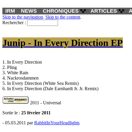
IRM
NEWS
CHRONIQUES
ARTICLES
Skip to the navigation
.
Skip to the content
.
Rechercher :
Junip - In Every Direction EP
1. In Every Direction
2. Pling
3. White Rain
4. Nackrosdammen
5. In Every Direction (White Sea Remix)
6. In Every Direction (Dale Earnhardt Jr. Jr. Remix)
2011 - Universal
Sortie le :
25 février 2011
- 05.03.2011 par
RabbitInYourHeadlights