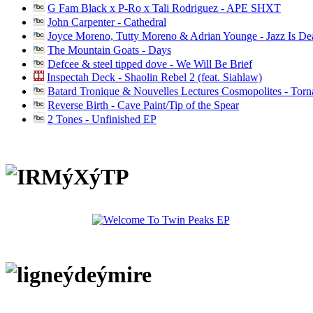
G Fam Black x P-Ro x Tali Rodriguez - APE SHXT
John Carpenter - Cathedral
Joyce Moreno, Tutty Moreno & Adrian Younge - Jazz Is D
The Mountain Goats - Days
Defcee & steel tipped dove - We Will Be Brief
Inspectah Deck - Shaolin Rebel 2 (feat. Siahlaw)
Batard Tronique & Nouvelles Lectures Cosmopolites - Tor
Reverse Birth - Cave Paint/Tip of the Spear
2 Tones - Unfinished EP