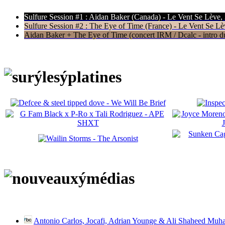
Sulfure Session #1 : Aidan Baker (Canada) - Le Vent Se Lève,
Sulfure Session #2 : The Eye of Time (France) - Le Vent Se Lè
Aidan Baker + The Eye of Time (concert IRM / Dcalc - intro du 
Antonio Carlos, Jocafi, Adrian Younge & Ali Shaheed Muh