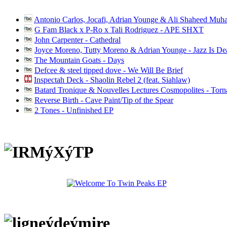
Antonio Carlos, Jocafi, Adrian Younge & Ali Shaheed Muh
G Fam Black x P-Ro x Tali Rodriguez - APE SHXT
John Carpenter - Cathedral
Joyce Moreno, Tutty Moreno & Adrian Younge - Jazz Is D
The Mountain Goats - Days
Defcee & steel tipped dove - We Will Be Brief
Inspectah Deck - Shaolin Rebel 2 (feat. Siahlaw)
Batard Tronique & Nouvelles Lectures Cosmopolites - Tor
Reverse Birth - Cave Paint/Tip of the Spear
2 Tones - Unfinished EP