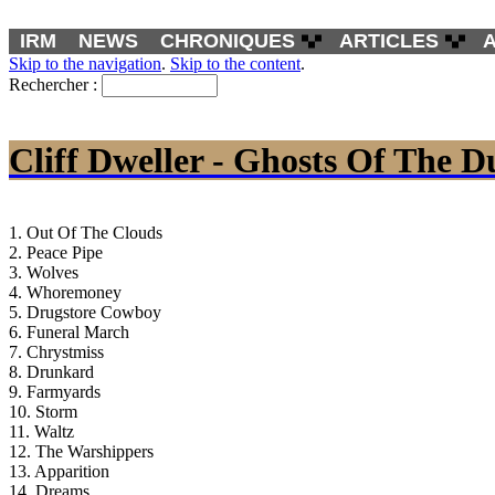
IRM
NEWS
CHRONIQUES
ARTICLES
Skip to the navigation
.
Skip to the content
.
Rechercher :
Cliff Dweller - Ghosts Of The D
1. Out Of The Clouds
2. Peace Pipe
3. Wolves
4. Whoremoney
5. Drugstore Cowboy
6. Funeral March
7. Chrystmiss
8. Drunkard
9. Farmyards
10. Storm
11. Waltz
12. The Warshippers
13. Apparition
14. Dreams