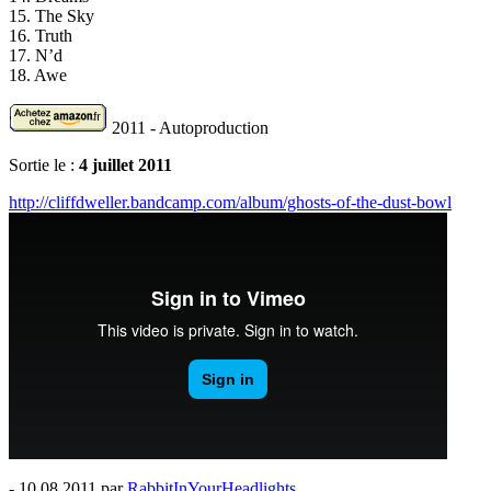
15. The Sky
16. Truth
17. N’d
18. Awe
2011 - Autoproduction
Sortie le :
4 juillet 2011
http://cliffdweller.bandcamp.com/album/ghosts-of-the-dust-bowl
- 10.08.2011 par
RabbitInYourHeadlights