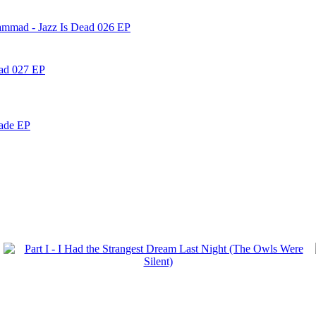
ammad - Jazz Is Dead 026 EP
ead 027 EP
nade EP