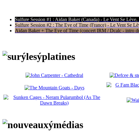
Sulfure Session #1 : Aidan Baker (Canada) - Le Vent Se Lève,
Sulfure Session #2 : The Eye of Time (France) - Le Vent Se Lè
Aidan Baker + The Eye of Time (concert IRM / Dcalc - intro du 