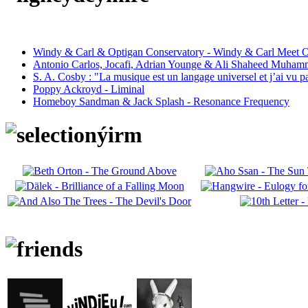
Windy & Carl & Optigan Conservatory - Windy & Carl Meet O
Antonio Carlos, Jocafi, Adrian Younge & Ali Shaheed Muham
S. A. Cosby : "La musique est un langage universel et j’ai vu 
Poppy Ackroyd - Liminal
Homeboy Sandman & Jack Splash - Resonance Frequency