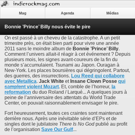
Mag
Agenda
Médias
Bonnie ’Prince’ Billy nous évite le pire
On est passé à un cheveu de la catastrophe. A un petit
trimestre près, on était bien parti pour vivre une année
2011 sans le moindre album de
Bonnie ’Prince’ Billy
.
Comment l’univers allait-il réagir à cet événement ? Depuis
plusieurs mois, les signes avant-coureurs de la fin du
monde s’accumulaient. Tsunami au Japon. Ouragan à
New-York. Les places boursières qui dégringolent. Partout,
des guerres, des insurrections.
Lou Reed
qui collabore
avec
Metallica
.
Jack White
et
Insane Clown Posse
qui
samplent
violent
Mozart
. Et, comble de l’horreur,
la
reformation
du duo Roland / Larqué... A quelques jours à
peine de l’anniversaire des attentats du World Trade
Center, on pouvait raisonnablement envisager le pire.
Fort heureusement, toutes ces craintes sont maintenant
derrière nous. Après une inévitable série d’EPs et de
singles dont le jubilatoire
There Is No God
publié au profit
de l’organisation
Save Our Gulf
...