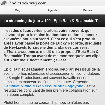
Mag
Agenda
Médias
Le streaming du jour # 190 : Epic Rain & Beatmakin Troopa - ’Campfire Rumours’
Il est des découvertes, parfois, voire souvent, qui
s’avèrent pour le moins inattendues et dont la teneur
elle-même nous surprend. C’est ce qui s’est produit
après avoir passé la porte de Lucky Records, disquaire
de Reykjavik, lorsque je demandai des conseils.
« That’s awesome », me dit-on à propos d’
Epic Rain &
Beatmakin Troopa
avant de me montrer quelques clips
sur Youtube. Effectivement, ça l’est...
Epic Rain
et
Beatmakin Troopa
, deux artistes issus de la
scène hip-hop islandaise et accessoirement co-fondateurs
de 3angle Productions, ont souvent travaillé ensemble le
temps d’un morceau de l’un ou de l’autre. Cependant,
Campfire Rumours
(
en écoute sur Gogoyoko
), est le
résultat très concluant de leur première collaboration sur
un album complet.
Plutôt hermétique au courant hip-hop, je n’étais pas