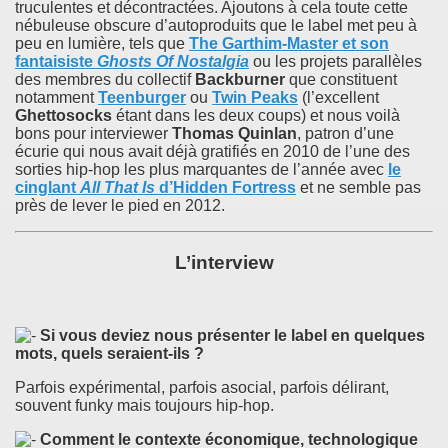
truculentes et décontractées. Ajoutons à cela toute cette
nébuleuse obscure d’autoproduits que le label met peu à
peu en lumière, tels que
The Garthim-Master
et son
fantaisiste
Ghosts Of Nostalgia
ou les projets parallèles
des membres du collectif
Backburner
que constituent
notamment
Teenburger
ou
Twin Peaks
(l’excellent
Ghettosocks
étant dans les deux coups) et nous voilà
bons pour interviewer
Thomas Quinlan
, patron d’une
écurie qui nous avait déjà gratifiés en 2010 de l’une des
sorties hip-hop les plus marquantes de l’année avec
le
cinglant
All That Is
d’
Hidden Fortress
et ne semble pas
près de lever le pied en 2012.
L’interview
Si vous deviez nous présenter le label en quelques
mots, quels seraient-ils ?
Parfois expérimental, parfois asocial, parfois délirant,
souvent funky mais toujours hip-hop.
Comment le contexte économique, technologique