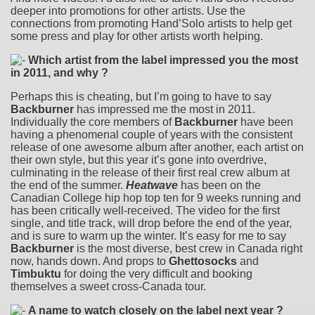
deeper into promotions for other artists. Use the
connections from promoting Hand’Solo artists to help get
some press and play for other artists worth helping.
Which artist from the label impressed you the most
in 2011, and why ?
Perhaps this is cheating, but I’m going to have to say
Backburner
has impressed me the most in 2011.
Individually the core members of
Backburner
have been
having a phenomenal couple of years with the consistent
release of one awesome album after another, each artist on
their own style, but this year it’s gone into overdrive,
culminating in the release of their first real crew album at
the end of the summer.
Heatwave
has been on the
Canadian College hip hop top ten for 9 weeks running and
has been critically well-received. The video for the first
single, and title track, will drop before the end of the year,
and is sure to warm up the winter. It’s easy for me to say
Backburner
is the most diverse, best crew in Canada right
now, hands down. And props to
Ghettosocks
and
Timbuktu
for doing the very difficult and booking
themselves a sweet cross-Canada tour.
A name to watch closely on the label next year ?