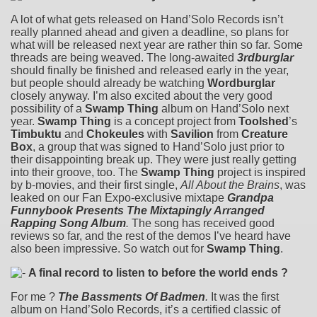
A lot of what gets released on Hand’Solo Records isn’t
really planned ahead and given a deadline, so plans for
what will be released next year are rather thin so far. Some
threads are being weaved. The long-awaited
3rdburglar
should finally be finished and released early in the year,
but people should already be watching
Wordburglar
closely anyway. I’m also excited about the very good
possibility of a
Swamp Thing
album on Hand’Solo next
year.
Swamp Thing
is a concept project from
Toolshed
’s
Timbuktu
and
Chokeules
with
Savilion
from
Creature
Box
, a group that was signed to Hand’Solo just prior to
their disappointing break up. They were just really getting
into their groove, too. The
Swamp Thing
project is inspired
by b-movies, and their first single,
All About the Brains
, was
leaked on our Fan Expo-exclusive mixtape
Grandpa
Funnybook Presents The Mixtapingly Arranged
Rapping Song Album
.
The song has received good
reviews so far, and the rest of the demos I’ve heard have
also been impressive. So watch out for
Swamp Thing
.
A final record to listen to before the world ends ?
For me ?
The Bassments Of Badmen
.
It was the first
album on Hand’Solo Records, it’s a certified classic of