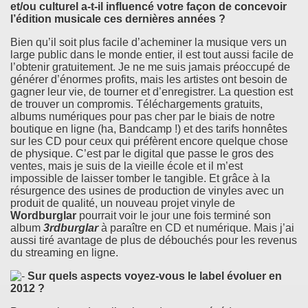
et/ou culturel a-t-il influencé votre façon de concevoir
l’édition musicale ces dernières années ?
Bien qu’il soit plus facile d’acheminer la musique vers un
large public dans le monde entier, il est tout aussi facile de
l’obtenir gratuitement. Je ne me suis jamais préoccupé de
générer d’énormes profits, mais les artistes ont besoin de
gagner leur vie, de tourner et d’enregistrer. La question est
de trouver un compromis. Téléchargements gratuits,
albums numériques pour pas cher par le biais de notre
boutique en ligne (ha, Bandcamp !) et des tarifs honnêtes
sur les CD pour ceux qui préfèrent encore quelque chose
de physique. C’est par le digital que passe le gros des
ventes, mais je suis de la vieille école et il m’est
impossible de laisser tomber le tangible. Et grâce à la
résurgence des usines de production de vinyles avec un
produit de qualité, un nouveau projet vinyle de
Wordburglar
pourrait voir le jour une fois terminé son
album
3rdburglar
à paraître en CD et numérique. Mais j’ai
aussi tiré avantage de plus de débouchés pour les revenus
du streaming en ligne.
Sur quels aspects voyez-vous le label évoluer en
2012 ?