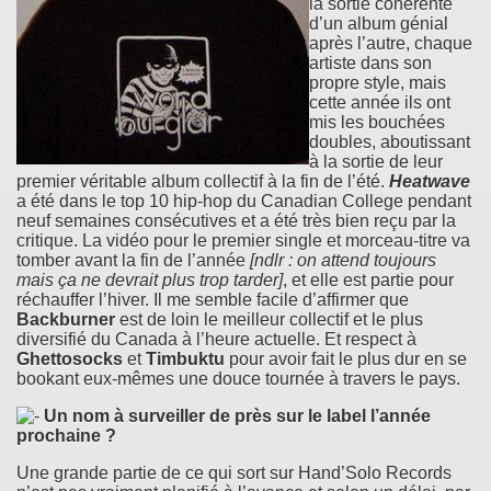
la sortie cohérente
d’un album génial
après l’autre, chaque
artiste dans son
propre style, mais
cette année ils ont
mis les bouchées
doubles, aboutissant
à la sortie de leur
premier véritable album collectif à la fin de l’été.
Heatwave
a été dans le top 10 hip-hop du Canadian College pendant
neuf semaines consécutives et a été très bien reçu par la
critique. La vidéo pour le premier single et morceau-titre va
tomber avant la fin de l’année
[ndlr : on attend toujours
mais ça ne devrait plus trop tarder]
, et elle est partie pour
réchauffer l’hiver. Il me semble facile d’affirmer que
Backburner
est de loin le meilleur collectif et le plus
diversifié du Canada à l’heure actuelle. Et respect à
Ghettosocks
et
Timbuktu
pour avoir fait le plus dur en se
bookant eux-mêmes une douce tournée à travers le pays.
Un nom à surveiller de près sur le label l’année
prochaine ?
Une grande partie de ce qui sort sur Hand’Solo Records