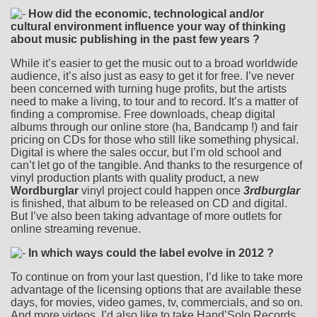
How did the economic, technological and/or
cultural environment influence your way of thinking
about music publishing in the past few years ?
While it’s easier to get the music out to a broad worldwide
audience, it’s also just as easy to get it for free. I’ve never
been concerned with turning huge profits, but the artists
need to make a living, to tour and to record. It’s a matter of
finding a compromise. Free downloads, cheap digital
albums through our online store (ha, Bandcamp !) and fair
pricing on CDs for those who still like something physical.
Digital is where the sales occur, but I’m old school and
can’t let go of the tangible. And thanks to the resurgence of
vinyl production plants with quality product, a new
Wordburglar
vinyl project could happen once
3rdburglar
is finished, that album to be released on CD and digital.
But I’ve also been taking advantage of more outlets for
online streaming revenue.
In which ways could the label evolve in 2012 ?
To continue on from your last question, I’d like to take more
advantage of the licensing options that are available these
days, for movies, video games, tv, commercials, and so on.
And more videos. I’d also like to take Hand’Solo Records