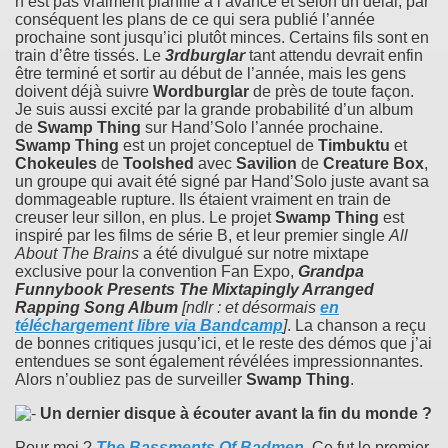
n’est pas vraiment planifié à l’avance et selon un délai, par
conséquent les plans de ce qui sera publié l’année
prochaine sont jusqu’ici plutôt minces. Certains fils sont en
train d’être tissés. Le
3rdburglar
tant attendu devrait enfin
être terminé et sortir au début de l’année, mais les gens
doivent déjà suivre
Wordburglar
de près de toute façon.
Je suis aussi excité par la grande probabilité d’un album
de
Swamp Thing
sur Hand’Solo l’année prochaine.
Swamp Thing
est un projet conceptuel de
Timbuktu
et
Chokeules
de
Toolshed
avec
Savilion
de
Creature Box
,
un groupe qui avait été signé par Hand’Solo juste avant sa
dommageable rupture. Ils étaient vraiment en train de
creuser leur sillon, en plus. Le projet
Swamp Thing
est
inspiré par les films de série B, et leur premier single
All
About The Brains
a été divulgué sur notre mixtape
exclusive pour la convention Fan Expo,
Grandpa
Funnybook Presents The Mixtapingly Arranged
Rapping Song Album
[ndlr : et désormais
en
téléchargement libre via Bandcamp
]
. La chanson a reçu
de bonnes critiques jusqu’ici, et le reste des démos que j’ai
entendues se sont également révélées impressionnantes.
Alors n’oubliez pas de surveiller
Swamp Thing
.
Un dernier disque à écouter avant la fin du monde ?
Pour moi ?
The Bassments Of Badmen
.
Ce fut le premier