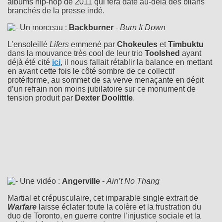
albums hip-hop de 2011 qui fera date au-delà des bilans
branchés de la presse indé.
Un morceau :
Backburner
-
Burn It Down
L’ensoleillé
Lifers
emmené par
Chokeules
et
Timbuktu
dans la mouvance très cool de leur trio
Toolshed
ayant
déjà été cité
ici
, il nous fallait rétablir la balance en mettant
en avant cette fois le côté sombre de ce collectif
protéiforme, au sommet de sa verve menaçante en dépit
d’un refrain non moins jubilatoire sur ce monument de
tension produit par
Dexter Doolittle
.
Une vidéo :
Angerville
-
Ain’t No Thang
Martial et crépusculaire, cet imparable single extrait de
Warfare
laisse éclater toute la colère et la frustration du
duo de Toronto, en guerre contre l’injustice sociale et la