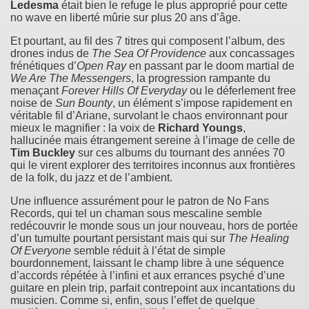
Ledesma
était bien le refuge le plus approprié pour cette
no wave en liberté mûrie sur plus 20 ans d’âge.
Et pourtant, au fil des 7 titres qui composent l’album, des
drones indus de
The Sea Of Providence
aux concassages
frénétiques d’
Open Ray
en passant par le doom martial de
We Are The Messengers
, la progression rampante du
menaçant
Forever Hills Of Everyday
ou le déferlement free
noise de
Sun Bounty
, un élément s’impose rapidement en
véritable fil d’Ariane, survolant le chaos environnant pour
mieux le magnifier : la voix de
Richard Youngs
,
hallucinée mais étrangement sereine à l’image de celle de
Tim Buckley
sur ces albums du tournant des années 70
qui le virent explorer des territoires inconnus aux frontières
de la folk, du jazz et de l’ambient.
Une influence assurément pour le patron de No Fans
Records, qui tel un chaman sous mescaline semble
redécouvrir le monde sous un jour nouveau, hors de portée
d’un tumulte pourtant persistant mais qui sur
The Healing
Of Everyone
semble réduit à l’état de simple
bourdonnement, laissant le champ libre à une séquence
d’accords répétée à l’infini et aux errances psyché d’une
guitare en plein trip, parfait contrepoint aux incantations du
musicien. Comme si, enfin, sous l’effet de quelque