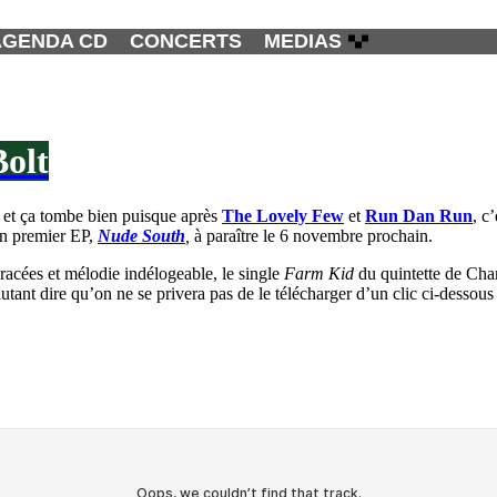
AGENDA CD
CONCERTS
MEDIAS
Bolt
, et ça tombe bien puisque après
The Lovely Few
et
Run Dan Run
, c
un premier EP,
Nude South
,
à paraître le 6 novembre prochain.
racées et mélodie indélogeable, le single
Farm Kid
du quintette de Ch
 autant dire qu’on ne se privera pas de le télécharger d’un clic ci-dessous 