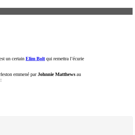
’est un certain
Elim Bolt
qui remettra l’écurie
arleston emmené par
Johnnie Matthews
au
: