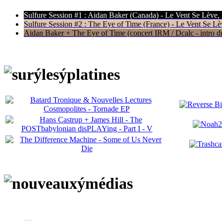
Sulfure Session #1 : Aidan Baker (Canada) - Le Vent Se Lève,
Sulfure Session #2 : The Eye of Time (France) - Le Vent Se Lè
Aidan Baker + The Eye of Time (concert IRM / Dcalc - intro du 