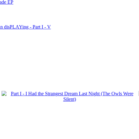
nade EP
n disPLAYing - Part I - V