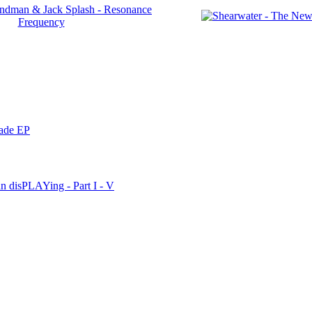
nade EP
n disPLAYing - Part I - V