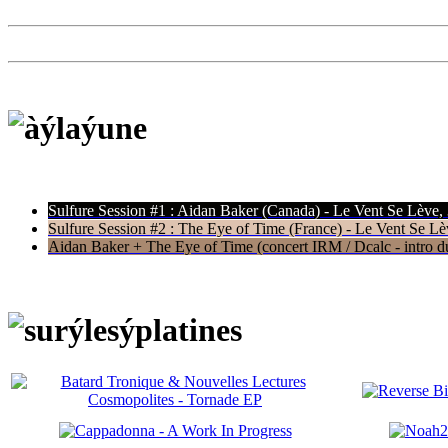
Sulfure Session #1 : Aidan Baker (Canada) - Le Vent Se Lève,
Sulfure Session #2 : The Eye of Time (France) - Le Vent Se Lè
Aidan Baker + The Eye of Time (concert IRM / Dcalc - intro du 