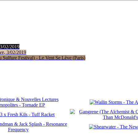
 3/02/2019
ve, 3/02/2019
Sulfure Festival) - Le Vent Se Lève (Paris)