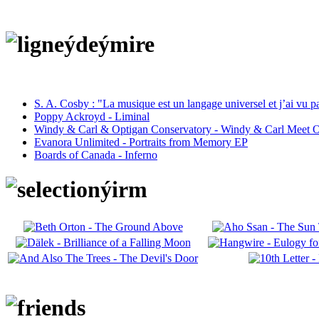
S. A. Cosby : "La musique est un langage universel et j’ai vu 
Poppy Ackroyd - Liminal
Windy & Carl & Optigan Conservatory - Windy & Carl Meet O
Evanora Unlimited - Portraits from Memory EP
Boards of Canada - Inferno