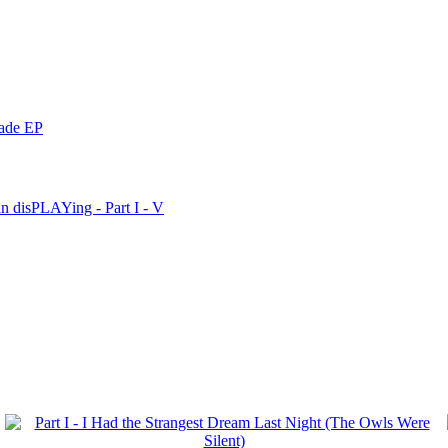
nade EP
n disPLAYing - Part I - V