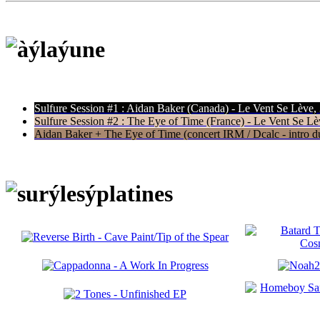
Sulfure Session #1 : Aidan Baker (Canada) - Le Vent Se Lève,
Sulfure Session #2 : The Eye of Time (France) - Le Vent Se Lè
Aidan Baker + The Eye of Time (concert IRM / Dcalc - intro du 