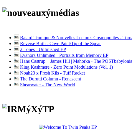
Batard Tronique & Nouvelles Lectures Cosmopolites - Tor
Reverse Birth - Cave Paint/Tip of the Spear
2 Tones - Unfinished EP
Evanora Unlimited - Portraits from Memory EP
Hans Castrup + James Hill | Mahorka - The POSTbabylonia
King Kashmere - Zero Point Modulations (Vol. 1)
Noah23 x Fresh Kils - Tuff Racket
The Durutti Column - Renascent
Shearwater - The New World