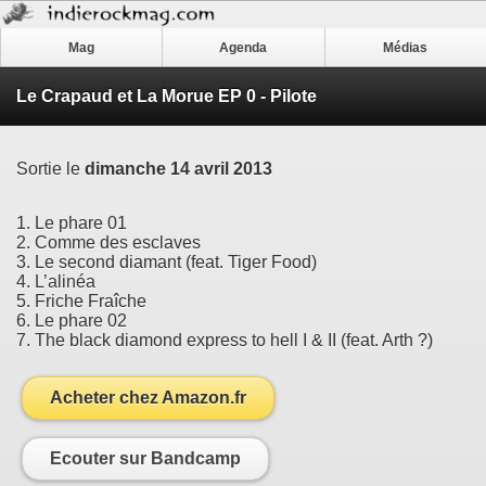
Mag
Agenda
Médias
Le Crapaud et La Morue EP 0 - Pilote
Sortie le
dimanche 14 avril 2013
1. Le phare 01
2. Comme des esclaves
3. Le second diamant (feat. Tiger Food)
4. L’alinéa
5. Friche Fraîche
6. Le phare 02
7. The black diamond express to hell I & II (feat. Arth ?)
Acheter chez Amazon.fr
Ecouter sur Bandcamp