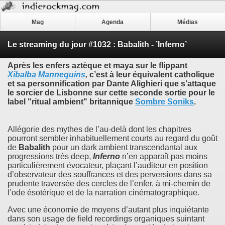
Mag
Agenda
Médias
Le streaming du jour #1032 : Babalith - ’Inferno’
Après les enfers aztèque et maya sur le flippant
Xibalba Mannequins
,
c’est à leur équivalent catholique
et sa personnification par
Dante Alighieri
que s’attaque
le sorcier de Lisbonne sur cette seconde sortie pour le
label "ritual ambient" britannique
Sombre Soniks
.
Allégorie des mythes de l’au-delà dont les chapitres
pourront sembler inhabituellement courts au regard du goût
de
Babalith
pour un dark ambient transcendantal aux
progressions très deep,
Inferno
n’en apparaît pas moins
particulièrement évocateur, plaçant l’auditeur en position
d’observateur des souffrances et des perversions dans sa
prudente traversée des cercles de l’enfer, à mi-chemin de
l’ode ésotérique et de la narration cinématographique.
Avec une économie de moyens d’autant plus inquiétante
dans son usage de field recordings organiques suintant