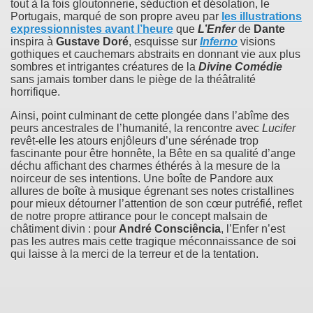
tout à la fois gloutonnerie, séduction et désolation, le
Portugais, marqué de son propre aveu par
les illustrations
expressionnistes avant l’heure
que
L’Enfer
de
Dante
inspira à
Gustave Doré
, esquisse sur
Inferno
visions
gothiques et cauchemars abstraits en donnant vie aux plus
sombres et intrigantes créatures de la
Divine Comédie
sans jamais tomber dans le piège de la théâtralité
horrifique.
Ainsi, point culminant de cette plongée dans l’abîme des
peurs ancestrales de l’humanité, la rencontre avec
Lucifer
revêt-elle les atours enjôleurs d’une sérénade trop
fascinante pour être honnête, la Bête en sa qualité d’ange
déchu affichant des charmes éthérés à la mesure de la
noirceur de ses intentions. Une boîte de Pandore aux
allures de boîte à musique égrenant ses notes cristallines
pour mieux détourner l’attention de son cœur putréfié, reflet
de notre propre attirance pour le concept malsain de
châtiment divin : pour
André Consciência
, l’Enfer n’est
pas les autres mais cette tragique méconnaissance de soi
qui laisse à la merci de la terreur et de la tentation.