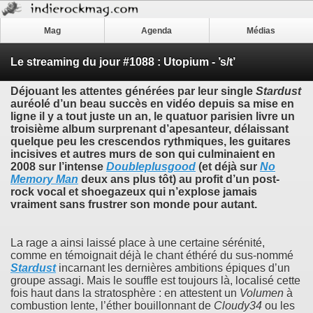
Mag
Agenda
Médias
Le streaming du jour #1088 : Utopium - ’s/t’
Déjouant les attentes générées par leur single
Stardust
auréolé d’un beau succès en vidéo depuis sa mise en
ligne il y a tout juste un an, le quatuor parisien livre un
troisième album surprenant d’apesanteur, délaissant
quelque peu les crescendos rythmiques, les guitares
incisives et autres murs de son qui culminaient en
2008 sur l’intense
Doubleplusgood
(et déjà sur
No
Memory Man
deux ans plus tôt) au profit d’un post-
rock vocal et shoegazeux qui n’explose jamais
vraiment sans frustrer son monde pour autant.
La rage a ainsi laissé place à une certaine sérénité,
comme en témoignait déjà le chant éthéré du sus-nommé
Stardust
incarnant les dernières ambitions épiques d’un
groupe assagi. Mais le souffle est toujours là, localisé cette
fois haut dans la stratosphère : en attestent un
Volumen
à
combustion lente, l’éther bouillonnant de
Cloudy34
ou les