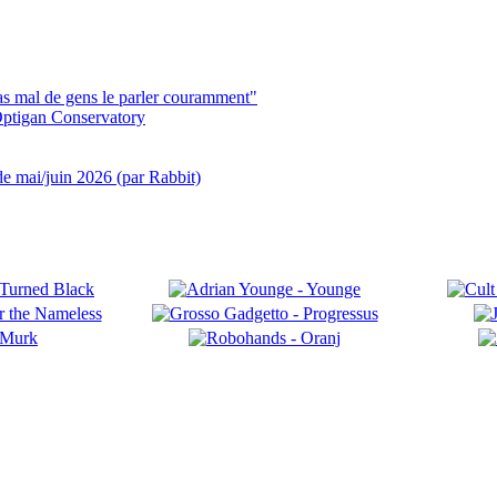
pas mal de gens le parler couramment"
ptigan Conservatory
 de mai/juin 2026 (par Rabbit)