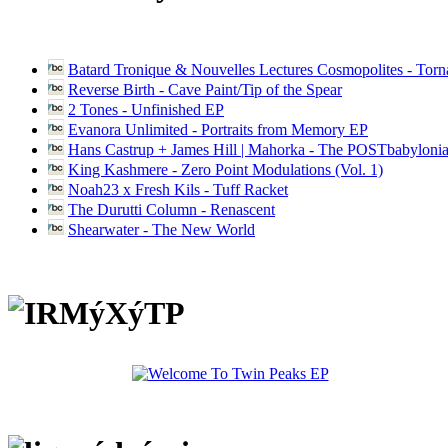
Batard Tronique & Nouvelles Lectures Cosmopolites - Tor
Reverse Birth - Cave Paint/Tip of the Spear
2 Tones - Unfinished EP
Evanora Unlimited - Portraits from Memory EP
Hans Castrup + James Hill | Mahorka - The POSTbabylonia
King Kashmere - Zero Point Modulations (Vol. 1)
Noah23 x Fresh Kils - Tuff Racket
The Durutti Column - Renascent
Shearwater - The New World