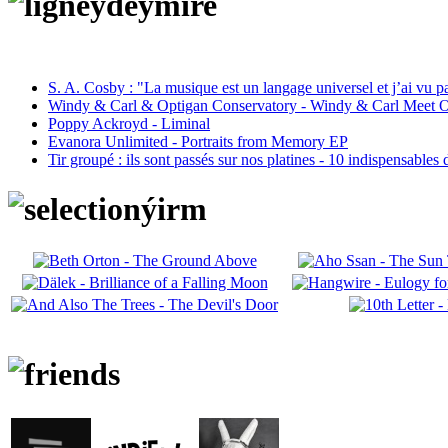
S. A. Cosby : "La musique est un langage universel et j’ai vu 
Windy & Carl & Optigan Conservatory - Windy & Carl Meet O
Poppy Ackroyd - Liminal
Evanora Unlimited - Portraits from Memory EP
Tir groupé : ils sont passés sur nos platines - 10 indispensables