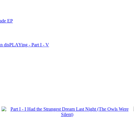
nade EP
n disPLAYing - Part I - V