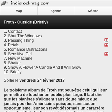
Mag
Agenda
Médias
Froth - Outside (Briefly)
1. Contact
2. Shut The Windows
3. Passing Thing
4. Petals
5. Romance Distractions
6. Sensitive Girl
7. New Machine
8. Shatter
9. Show A Flower A Candle And It Will Grow
10. Briefly
Sortie le
vendredi 24 février 2017
Le troisième album de
Froth
est peut-être celui qui leur
permettra de toucher un public plus large. Il faut dire
que les planètes s’alignent sans doute mieux que
jamais pour les Américains puisque, sans aucun
opportunisme, leur son revêt désormais un caractère