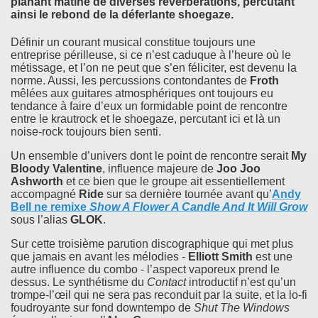
planant mâtiné de diverses réverbérations, percutant
ainsi le rebond de la déferlante shoegaze.
Définir un courant musical constitue toujours une
entreprise périlleuse, si ce n’est caduque à l’heure où le
métissage, et l’on ne peut que s’en féliciter, est devenu la
norme. Aussi, les percussions contondantes de
Froth
mêlées aux guitares atmosphériques ont toujours eu
tendance à faire d’eux un formidable point de rencontre
entre le krautrock et le shoegaze, percutant ici et là un
noise-rock toujours bien senti.
Un ensemble d’univers dont le point de rencontre serait
My
Bloody Valentine
, influence majeure de
Joo Joo
Ashworth
et ce bien que le groupe ait essentiellement
accompagné
Ride
sur sa dernière tournée avant qu’
Andy
Bell
ne remixe
Show A Flower A Candle And It Will Grow
sous l’alias
GLOK
.
Sur cette troisième parution discographique qui met plus
que jamais en avant les mélodies -
Elliott Smith
est une
autre influence du combo - l’aspect vaporeux prend le
dessus. Le synthétisme du
Contact
introductif n’est qu’un
trompe-l’œil qui ne sera pas reconduit par la suite, et la lo-fi
foudroyante sur fond downtempo de
Shut The Windows