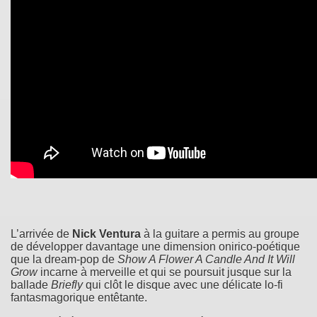
L’arrivée de
Nick Ventura
à la guitare a permis au groupe
de développer davantage une dimension onirico-poétique
que la dream-pop de
Show A Flower A Candle And It Will
Grow
incarne à merveille et qui se poursuit jusque sur la
ballade
Briefly
qui clôt le disque avec une délicate lo-fi
fantasmagorique entêtante.