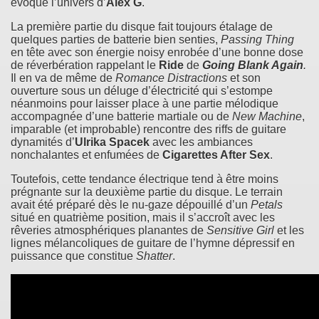
évoque l’univers d’
Alex G
.
La première partie du disque fait toujours étalage de
quelques parties de batterie bien senties,
Passing Thing
en tête avec son énergie noisy enrobée d’une bonne dose
de réverbération rappelant le
Ride
de
Going Blank Again
.
Il en va de même de
Romance Distractions
et son
ouverture sous un déluge d’électricité qui s’estompe
néanmoins pour laisser place à une partie mélodique
accompagnée d’une batterie martiale ou de
New Machine
,
imparable (et improbable) rencontre des riffs de guitare
dynamités d’
Ulrika Spacek
avec les ambiances
nonchalantes et enfumées de
Cigarettes After Sex
.
Toutefois, cette tendance électrique tend à être moins
prégnante sur la deuxième partie du disque. Le terrain
avait été préparé dès le nu-gaze dépouillé d’un
Petals
situé en quatrième position, mais il s’accroît avec les
rêveries atmosphériques planantes de
Sensitive Girl
et les
lignes mélancoliques de guitare de l’hymne dépressif en
puissance que constitue
Shatter
.