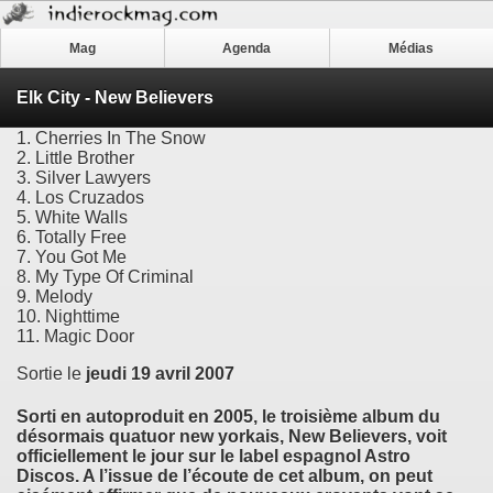
Mag
Agenda
Médias
Elk City - New Believers
1. Cherries In The Snow
2. Little Brother
3. Silver Lawyers
4. Los Cruzados
5. White Walls
6. Totally Free
7. You Got Me
8. My Type Of Criminal
9. Melody
10. Nighttime
11. Magic Door
Sortie le
jeudi 19 avril 2007
Sorti en autoproduit en 2005, le troisième album du
désormais quatuor new yorkais, New Believers, voit
officiellement le jour sur le label espagnol Astro
Discos. A l’issue de l’écoute de cet album, on peut