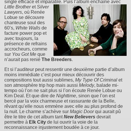
single efficace et imparable.
Puis l’album enchaîne avec
Little Brother
et
Silver
Lawyers
, où Renée
Lobue se découvre
chanteuse soul des
60’s,
White Walls
de
facture power pop et
avec toujours, la
présence de refrains
accrocheurs, comme
sur
You Got Me
que
n’aurait pas renié
The Breeders
.
Et si l’auditeur peut ressentir une deuxième partie d’album
moins immédiate c’est pour mieux découvrir des
compositions tout aussi sublimes,
My Type Of Criminal
et
son atmosphère trip hop mais aussi
Melody
, balade mi-
tempo où l’on ne sait plus si l’on écoute Renée Lobue ou
Kim Deal. Et que dire de
Nighttime
, sinon que l’on est
bercé par la voix charmeuse et rassurante de la Belle,
rêvant qu’elle nous emmène avec elle au plus profond de
la nuit. Le charme s’achève sur
Magic Door
qui aurait pû
être le titre de cet album tant
New Believers
devrait
permettre à
Elk City
de lui ouvrir la voie de la
reconnaissance injustement boudée à ce jour.