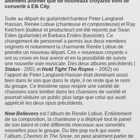
aisément affirmer que de nouveaux croyants vont se
convertir à Elk City.
Suite au départ du guitariste/chanteur Peter Langland-
Hassan, Renée Lobue (chanteuse et compositeuse) et Ray
Ketchem (batteur et producteur) ont été rejoints par Sean
Eden (guitariste) et Barbara Endes (bassiste). Ce
changement de personnel a permis aux deux membres
originels et notamment la charmante Renée Lobue de
prendre un nouveau départ. Ces « nouveaux croyants »
ont su croire en leur avenir et en la possibilité de suivre
une nouvelle voie musicale. Des deux albums précédents (
Status
- 2001 et
Hold Tight The Ropes
– 2002) où
l’apport de Peter Langland-Hassan était dominant aussi
bien dans le son que dans le style, il ne reste que le nom
du groupe. Ce troisième opus respire une variété de
chansons sans tomber dans les chansons de variété et
pourrait séduire un public plus large que celui qui avait
apprécié les deux opus précédents.
New Believers
est l’album de Renée Lobue. Entièrement
de sa composition, la chanteuse y a déployé tout le panel
de son talent et créé différents morceaux aux sonorités
nouvelles pour le groupe. Du titre pop rock qui ouvre
l’album,
Cherries In The Snow
, on peut aisément parler de