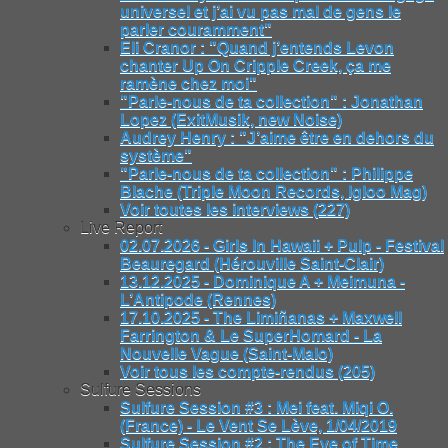
universel et j’ai vu pas mal de gens le
parler couramment"
Eli Cranor : "Quand j’entends Levon
chanter Up On Cripple Creek, ça me
ramène chez moi"
"Parle-nous de ta collection" : Jonathan
Lopez (ExitMusik, new Noise)
Audrey Henry : "J’aime être en dehors du
système"
"Parle-nous de ta collection" : Philippe
Blache (Triple Moon Records, Igloo Mag)
Voir toutes les interviews (227)
Live Report
02.07.2026 - Girls In Hawaii + Pulp - Festival
Beauregard (Hérouville Saint-Clair)
13.12.2025 - Dominique A + Meimuna -
L’Antipode (Rennes)
17.10.2025 - The Limiñanas + Maxwell
Farrington & Le SuperHomard - La
Nouvelle Vague (Saint-Malo)
Voir tous les compte-rendus (205)
Sulfure Sessions
Sulfure Session #3 : Mei feat. Miqi O.
(France) - Le Vent Se Lève, 1/04/2019
Sulfure Session #2 : The Eye of Time