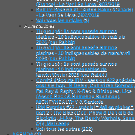
(France) - Le Vent Se Lève, 3/02/2019
Sulfure Session #1 : Aidan Baker (Canada)
- Le Vent Se Lève, 3/02/2019
Voir tous les articles (3)
Autres articles
Tir groupé : ils sont passés sur nos
platines - 10 indispensables de mai/juin
2026 (par Rabbit)
Tir groupé : ils sont passés sur nos
platines - 10 indispensables de mars/avril
2026 (par Rabbit)
Tir groupé : ils sont passés sur nos
platines - 10 indispensables de
janvier/février 2026 (par Rabbit)
Comité d’écoute IRM - session #22 spéciale
actu hip-hop : B Dolan, Cult of the Damned,
Fat Ray & Raphy, K-Rec & Birdapres, Lice
(Aesop Rock & Homeboy Sandman),
MIGHTYHEALTHY & Sankofa
IRM Expr6ss #37 - spécial "vieilles gloires",
part 2 : The Black Dog, Phew & Danielle de
Picciotto, J-Live, The Dandy Warhols, Sunn
O))), Morrissey
Voir tous les autres (222)
AGENDA CD