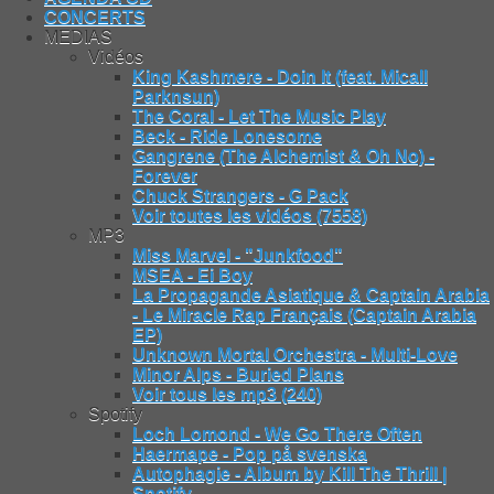
CONCERTS
MEDIAS
Vidéos
King Kashmere - Doin It (feat. Micall
Parknsun)
The Coral - Let The Music Play
Beck - Ride Lonesome
Gangrene (The Alchemist & Oh No) -
Forever
Chuck Strangers - G Pack
Voir toutes les vidéos (7558)
MP3
Miss Marvel - "Junkfood"
MSEA - Ei Boy
La Propagande Asiatique & Captain Arabia
- Le Miracle Rap Français (Captain Arabia
EP)
Unknown Mortal Orchestra - Multi-Love
Minor Alps - Buried Plans
Voir tous les mp3 (240)
Spotify
Loch Lomond - We Go There Often
Haermape - Pop på svenska
Autophagie - Album by Kill The Thrill |
Spotify