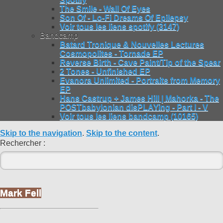
The Smile - Wall Of Eyes
Son Of - Lo-Fi Dreams Of Epilepsy
Voir tous les liens spotify (3147)
Bandcamp
Batard Tronique & Nouvelles Lectures
Cosmopolites - Tornade EP
Reverse Birth - Cave Paint/Tip of the Spear
2 Tones - Unfinished EP
Evanora Unlimited - Portraits from Memory
EP
Hans Castrup + James Hill | Mahorka - The
POSTbabylonian disPLAYing - Part I - V
Voir tous les liens bandcamp (10165)
Skip to the navigation
.
Skip to the content
.
Rechercher :
Mark Fell