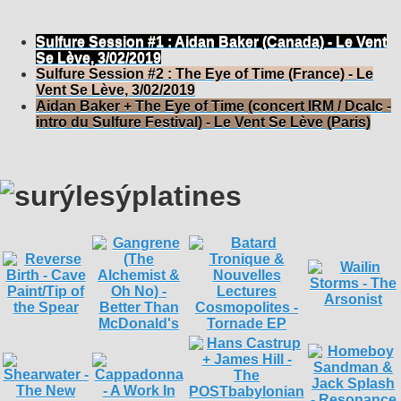
Sulfure Session #1 : Aidan Baker (Canada) - Le Vent
Se Lève, 3/02/2019
Sulfure Session #2 : The Eye of Time (France) - Le
Vent Se Lève, 3/02/2019
Aidan Baker + The Eye of Time (concert IRM / Dcalc -
intro du Sulfure Festival) - Le Vent Se Lève (Paris)