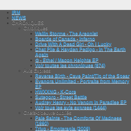
IRM
NEWS
CHRONIQUES
Chroniques
Wailin Storms - The Arsonist
Boards of Canada - Inferno
Drive With A Dead Girl - Oh ! Lucky
Chat Pile & Hayden Pedigo - In The Earth
Again
⊙ - Ethel / Macon Heights EP
Voir toutes les chroniques (874)
Avis Express
Reverse Birth - Cave Paint/Tip of the Spear
Evanora Unlimited - Portraits from Memory
EP
HWXXNG - K-Core
Sutegoro - Street Battle
Audrey Henry - No Venom In Paradise EP
Voir tous les avis express (1444)
Chefs-d'oeuvre oubliés
Pale Saints - The Comforts Of Madness
(1990)
Trivo - Emoterapia (2009)