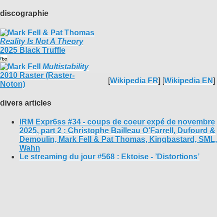
discographie
Reality Is Not A Theory
2025 Black Truffle
Multistability
2010 Raster (Raster-
[
Wikipedia FR
] [
Wikipedia EN
]
Noton)
divers articles
IRM Expr6ss #34 - coups de coeur expé de novembre
2025, part 2 : Christophe Bailleau O’Farrell, Dufourd &
Demoulin, Mark Fell & Pat Thomas, Kingbastard, SML,
Wahn
Le streaming du jour #568 : Ektoise - ’Distortions’