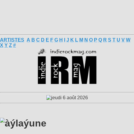
ARTISTES
A
B
C
D
E
F
G
H
I
J
K
L
M
N
O
P
Q
R
S
T
U
V
W
X
Y
Z
#