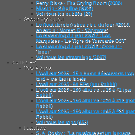
Perry Blake - The Crying Room (2006)
Misstrip - Sibylline (2006)
Voir tous les oubliés (29)
Streamings du jour
Le (tout dernier) streaming du jour #2018,
en exclu : Norset. D - ’Oxymore’
Le streaming du jour #2017 : Les
Marquises - ’Le Tigre de Tasmanie OST’
Le streaming du jour #2016 : Ocoeur -
’Inner’
Voir tous les streamings (2067)
ARTICLES
Tops Albums
L’oeil sur 2025 - 15 albums découverts trop
tard + meilleurs labels
L’oeil sur 2025 - 50 EPs (par Rabbit)
L’oeil sur 2025 - 150 albums : #15 à #1 (par
Rabbit)
L’oeil sur 2025 - 150 albums : #30 à #16 (par
Rabbit)
L’oeil sur 2025 - 150 albums : #45 à #31 (par
Rabbit)
Voir tous les tops (453)
Interviews
S. A. Cosby : "La musique est un langage