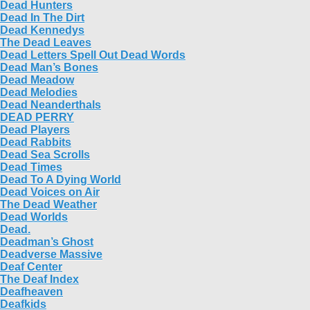
Dead Hunters
Dead In The Dirt
Dead Kennedys
The Dead Leaves
Dead Letters Spell Out Dead Words
Dead Man’s Bones
Dead Meadow
Dead Melodies
Dead Neanderthals
DEAD PERRY
Dead Players
Dead Rabbits
Dead Sea Scrolls
Dead Times
Dead To A Dying World
Dead Voices on Air
The Dead Weather
Dead Worlds
Dead.
Deadman’s Ghost
Deadverse Massive
Deaf Center
The Deaf Index
Deafheaven
Deafkids