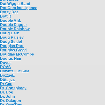
Dot Wiggin Band
Dot-Com Intelligence
Dotsy Dot
DottiR
Double A.B.
Double Dagger
Double Rainbow
Doug Carn
Doug Paisley
Doug Seidel
Douglas Dare
Douglas Greed
Douglas McCombs
Douras Nim
Doves
DOVS
Downfall Of Gaia
Doz1jeE
Dött ljus
Dr Geo
Dr. Conspiracy
Dr. Dog
Dr. John
Dr. Octagon
Dr. OctoTron