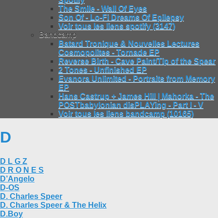
The Smile - Wall Of Eyes
Son Of - Lo-Fi Dreams Of Epilepsy
Voir tous les liens spotify (3147)
Bandcamp
Batard Tronique & Nouvelles Lectures
Cosmopolites - Tornade EP
Reverse Birth - Cave Paint/Tip of the Spear
2 Tones - Unfinished EP
Evanora Unlimited - Portraits from Memory
EP
Hans Castrup + James Hill | Mahorka - The
POSTbabylonian disPLAYing - Part I - V
Voir tous les liens bandcamp (10165)
D
D L G Z
D R O N E S
D’Angelo
D-OS
D. Charles Speer
D. Charles Speer & The Helix
D.Boy