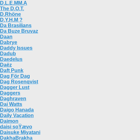
D.L.E.MM.A
The D.O.T.
D.Rhöne
D.Y.H.M ?
Da Brasilians
Da Buze Bruvaz
Daan
Dabrye
Daddy Issues
Dadub
Daedelus
Daëz
Daft Punk
Dag För Dag
Dag Rosenqvist
Dagger Lust
Daggers
Daghraven
Dai Watts
Daigo Hanada
Daily Vacation
Daimon
daisi soŸævo
Daisuke Miyatani
DakhaBrakha