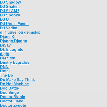
DJ Shadow
DJ Shakim
DJ SLAM !
DJ Spooky
DJ U
DJ Uncle Fester
DJ Vadim
dj. flugvél og geimskip
Djane Ki
Django Django
DjSav
DL Incognito
dlght
DM Stith
Dmitry Evgrafov
DNN
Dntel
The Do
Do Make Say Think
Do Not Machine
Doc Battle
Doc Singe
Doctor Bionic
Doctor Flake
Doctor Zygote