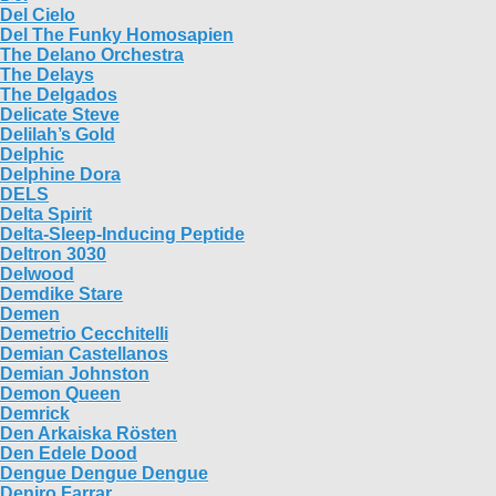
Del Cielo
Del The Funky Homosapien
The Delano Orchestra
The Delays
The Delgados
Delicate Steve
Delilah’s Gold
Delphic
Delphine Dora
DELS
Delta Spirit
Delta-Sleep-Inducing Peptide
Deltron 3030
Delwood
Demdike Stare
Demen
Demetrio Cecchitelli
Demian Castellanos
Demian Johnston
Demon Queen
Demrick
Den Arkaiska Rösten
Den Edele Dood
Dengue Dengue Dengue
Deniro Farrar