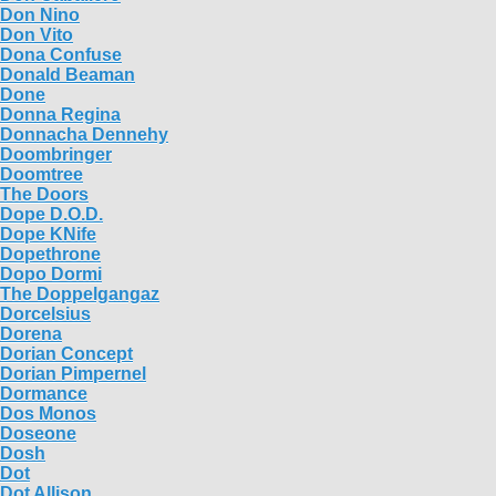
Don Nino
Don Vito
Dona Confuse
Donald Beaman
Done
Donna Regina
Donnacha Dennehy
Doombringer
Doomtree
The Doors
Dope D.O.D.
Dope KNife
Dopethrone
Dopo Dormi
The Doppelgangaz
Dorcelsius
Dorena
Dorian Concept
Dorian Pimpernel
Dormance
Dos Monos
Doseone
Dosh
Dot
Dot Allison