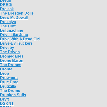
Dredg
DREDi
Dreissk
The Dresden Dolls
Drew McDowall
Drexciya
The Drift
Driftmachine
Drive Like Jehu
Drive With A Dead Girl
Drive-By Truckers
Driveby
The Driven
Dromedaries
Drone Baron
The Drones
Dronte
Drop
Drowners
Druc Drac
Drugzilla
The Drums
Drunken Sufis
Dryft
DSKNT