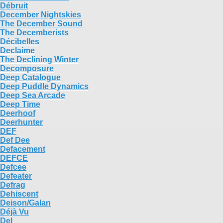
Débruit
December Nightskies
The December Sound
The Decemberists
Décibelles
Declaime
The Declining Winter
Decomposure
Deep Catalogue
Deep Puddle Dynamics
Deep Sea Arcade
Deep Time
Deerhoof
Deerhunter
DEF
Def Dee
Defacement
DEFCE
Defcee
Defeater
Defrag
Dehiscent
Deison​/​Galan​
Déjà Vu
Del