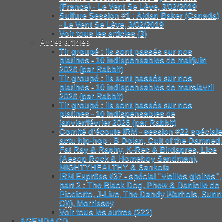
(France) - Le Vent Se Lève, 3/02/2019
Sulfure Session #1 : Aidan Baker (Canada)
- Le Vent Se Lève, 3/02/2019
Voir tous les articles (3)
Autres articles
Tir groupé : ils sont passés sur nos
platines - 10 indispensables de mai/juin
2026 (par Rabbit)
Tir groupé : ils sont passés sur nos
platines - 10 indispensables de mars/avril
2026 (par Rabbit)
Tir groupé : ils sont passés sur nos
platines - 10 indispensables de
janvier/février 2026 (par Rabbit)
Comité d’écoute IRM - session #22 spéciale
actu hip-hop : B Dolan, Cult of the Damned,
Fat Ray & Raphy, K-Rec & Birdapres, Lice
(Aesop Rock & Homeboy Sandman),
MIGHTYHEALTHY & Sankofa
IRM Expr6ss #37 - spécial "vieilles gloires",
part 2 : The Black Dog, Phew & Danielle de
Picciotto, J-Live, The Dandy Warhols, Sunn
O))), Morrissey
Voir tous les autres (222)
AGENDA CD