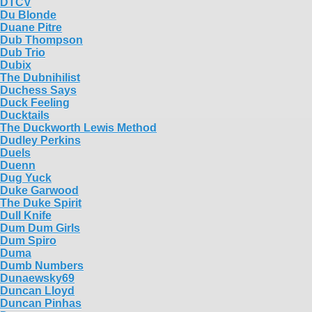
DTCV
Du Blonde
Duane Pitre
Dub Thompson
Dub Trio
Dubix
The Dubnihilist
Duchess Says
Duck Feeling
Ducktails
The Duckworth Lewis Method
Dudley Perkins
Duels
Duenn
Dug Yuck
Duke Garwood
The Duke Spirit
Dull Knife
Dum Dum Girls
Dum Spiro
Duma
Dumb Numbers
Dunaewsky69
Duncan Lloyd
Duncan Pinhas