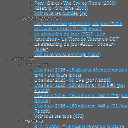
Perry Blake - The Crying Room (2006)
Misstrip - Sibylline (2006)
Voir tous les oubliés (29)
Streamings du jour
Le (tout dernier) streaming du jour #2018,
en exclu : Norset. D - ’Oxymore’
Le streaming du jour #2017 : Les
Marquises - ’Le Tigre de Tasmanie OST’
Le streaming du jour #2016 : Ocoeur -
’Inner’
Voir tous les streamings (2067)
ARTICLES
Tops Albums
L’oeil sur 2025 - 15 albums découverts trop
tard + meilleurs labels
L’oeil sur 2025 - 50 EPs (par Rabbit)
L’oeil sur 2025 - 150 albums : #15 à #1 (par
Rabbit)
L’oeil sur 2025 - 150 albums : #30 à #16 (par
Rabbit)
L’oeil sur 2025 - 150 albums : #45 à #31 (par
Rabbit)
Voir tous les tops (453)
Interviews
S. A. Cosby : "La musique est un langage