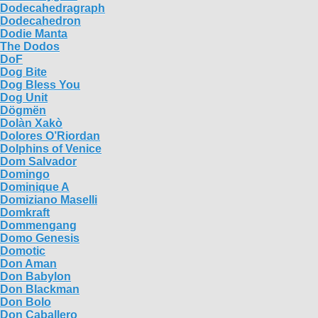
Dodecahedragraph
Dodecahedron
Dodie Manta
The Dodos
DoF
Dog Bite
Dog Bless You
Dog Unit
Dögmën
Dolàn Xakò
Dolores O’Riordan
Dolphins of Venice
Dom Salvador
Domingo
Dominique A
Domiziano Maselli
Domkraft
Dommengang
Domo Genesis
Domotic
Don Aman
Don Babylon
Don Blackman
Don Bolo
Don Caballero