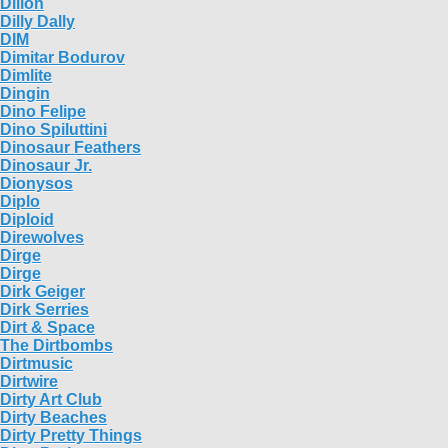
Dillon
Dilly Dally
DIM
Dimitar Bodurov
Dimlite
Dingin
Dino Felipe
Dino Spiluttini
Dinosaur Feathers
Dinosaur Jr.
Dionysos
Diplo
Diploid
Direwolves
Dirge
Dirge
Dirk Geiger
Dirk Serries
Dirt & Space
The Dirtbombs
Dirtmusic
Dirtwire
Dirty Art Club
Dirty Beaches
Dirty Pretty Things