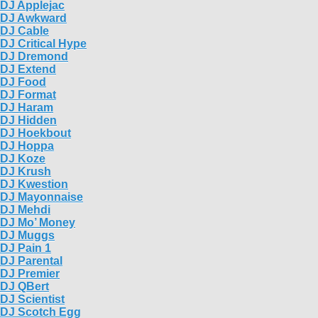
DJ Applejac
DJ Awkward
DJ Cable
DJ Critical Hype
DJ Dremond
DJ Extend
DJ Food
DJ Format
DJ Haram
DJ Hidden
DJ Hoekbout
DJ Hoppa
DJ Koze
DJ Krush
DJ Kwestion
DJ Mayonnaise
DJ Mehdi
DJ Mo’ Money
DJ Muggs
DJ Pain 1
DJ Parental
DJ Premier
DJ QBert
DJ Scientist
DJ Scotch Egg