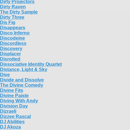
Dirty Projectors
Dirty Raven
The Dirty Sample
Dirty Three
Dis Fig
Disappears
Disco Inferno
Discodeine
Discordless
Discovery
Displacer
Disrotted
Dissociative Identity Quartet
Distance, Light & Sky
Dive
Divide and Dissolve
The Divine Comedy
Divine Fits
Divine Paiste
Diving With Andy
Division Day
Dizraeli
Dizzee Rascal
DJ Abilities
DJ Akoza