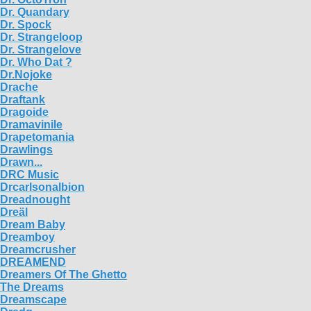
Dr. Quandary
Dr. Spock
Dr. Strangeloop
Dr. Strangelove
Dr. Who Dat ?
Dr.Nojoke
Drache
Draftank
Dragoide
Dramavinile
Drapetomania
Drawlings
Drawn...
DRC Music
Drcarlsonalbion
Dreadnought
Dreäl
Dream Baby
Dreamboy
Dreamcrusher
DREAMEND
Dreamers Of The Ghetto
The Dreams
Dreamscape