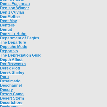
Denis Frajerman
Denison Witmer
Deniz Cuylan
DenMother
Dent May
Dentelle
Denuit
Denzel + Huhn
Department of Eagles
The Departure
Depeche Mode
Deportivo
The Depreciation Guild
Depth Affect
Der Brxwnsxn
Derek Piotr
Derek Shirley
Deru
Desalmado
Deschannel
Descry
Desert Camo
Desert Storm
Desertshore
Designers