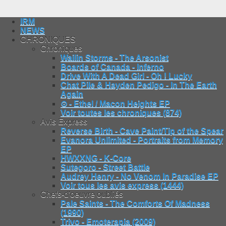
IRM
NEWS
CHRONIQUES
Chroniques
Wailin Storms - The Arsonist
Boards of Canada - Inferno
Drive With A Dead Girl - Oh ! Lucky
Chat Pile & Hayden Pedigo - In The Earth
Again
⊙ - Ethel / Macon Heights EP
Voir toutes les chroniques (874)
Avis Express
Reverse Birth - Cave Paint/Tip of the Spear
Evanora Unlimited - Portraits from Memory
EP
HWXXNG - K-Core
Sutegoro - Street Battle
Audrey Henry - No Venom In Paradise EP
Voir tous les avis express (1444)
Chefs-d'oeuvre oubliés
Pale Saints - The Comforts Of Madness
(1990)
Trivo - Emoterapia (2009)