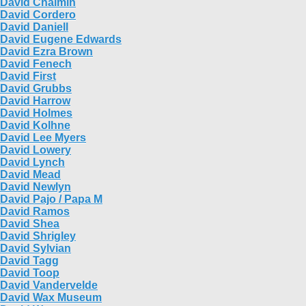
David Chalmin
David Cordero
David Daniell
David Eugene Edwards
David Ezra Brown
David Fenech
David First
David Grubbs
David Harrow
David Holmes
David Kolhne
David Lee Myers
David Lowery
David Lynch
David Mead
David Newlyn
David Pajo / Papa M
David Ramos
David Shea
David Shrigley
David Sylvian
David Tagg
David Toop
David Vandervelde
David Wax Museum