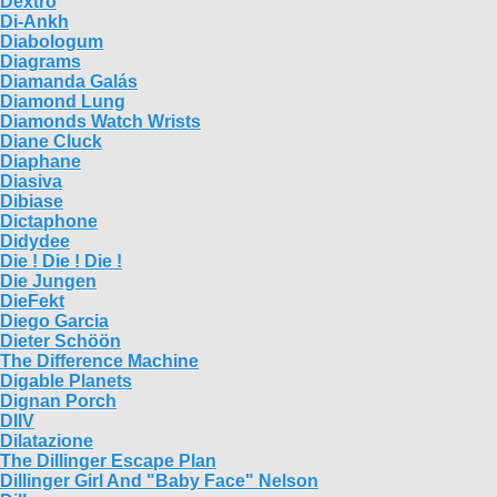
Dextro
Di-Ankh
Diabologum
Diagrams
Diamanda Galás
Diamond Lung
Diamonds Watch Wrists
Diane Cluck
Diaphane
Diasiva
Dibiase
Dictaphone
Didydee
Die ! Die ! Die !
Die Jungen
DieFekt
Diego Garcia
Dieter Schöön
The Difference Machine
Digable Planets
Dignan Porch
DIIV
Dilatazione
The Dillinger Escape Plan
Dillinger Girl And "Baby Face" Nelson