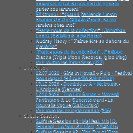
universel et j’ai vu pas mal de gens le
parler couramment"
Eli Cranor : "Quand j’entends Levon
chanter Up On Cripple Creek, ça me
ramène chez moi"
"Parle-nous de ta collection" : Jonathan
Lopez (ExitMusik, new Noise)
Audrey Henry : "J’aime être en dehors du
système"
"Parle-nous de ta collection" : Philippe
Blache (Triple Moon Records, Igloo Mag)
Voir toutes les interviews (227)
Live Report
02.07.2026 - Girls In Hawaii + Pulp - Festival
Beauregard (Hérouville Saint-Clair)
13.12.2025 - Dominique A + Meimuna -
L’Antipode (Rennes)
17.10.2025 - The Limiñanas + Maxwell
Farrington & Le SuperHomard - La
Nouvelle Vague (Saint-Malo)
Voir tous les compte-rendus (205)
Sulfure Sessions
Sulfure Session #3 : Mei feat. Miqi O.
(France) - Le Vent Se Lève, 1/04/2019
Sulfure Session #2 : The Eye of Time