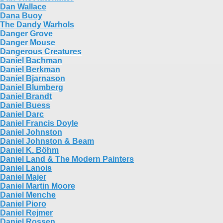
Dan Wallace
Dana Buoy
The Dandy Warhols
Danger Grove
Danger Mouse
Dangerous Creatures
Daniel Bachman
Daniel Berkman
Daníel Bjarnason
Daniel Blumberg
Daniel Brandt
Daniel Buess
Daniel Darc
Daniel Francis Doyle
Daniel Johnston
Daniel Johnston & Beam
Daniel K. Böhm
Daniel Land & The Modern Painters
Daniel Lanois
Daniel Majer
Daniel Martin Moore
Daniel Menche
Daniel Pioro
Daniel Rejmer
Daniel Rossen