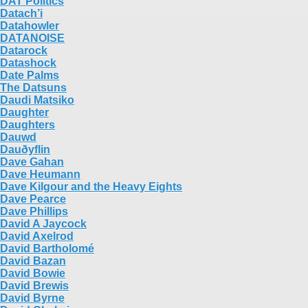
DAT Politics
Datach’i
Datahowler
DATANOISE
Datarock
Datashock
Date Palms
The Datsuns
Daudi Matsiko
Daughter
Daughters
Dauwd
Dauðyflin
Dave Gahan
Dave Heumann
Dave Kilgour and the Heavy Eights
Dave Pearce
Dave Phillips
David A Jaycock
David Axelrod
David Bartholomé
David Bazan
David Bowie
David Brewis
David Byrne