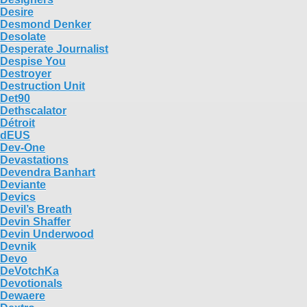
Desire
Desmond Denker
Desolate
Desperate Journalist
Despise You
Destroyer
Destruction Unit
Det90
Dethscalator
Détroit
dEUS
Dev-One
Devastations
Devendra Banhart
Deviante
Devics
Devil’s Breath
Devin Shaffer
Devin Underwood
Devnik
Devo
DeVotchKa
Devotionals
Dewaere