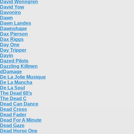
David Wenngren
David Yow
Davoniro
Dawn
Dawn Landes
Dawnshape
Dax Pierson
Dax Riggs
Day One
Day Tripper
Dayin
Dazed Pilots
Dazzling Killmen
dDamage
De La Jolie Musique
De La Mancha
De La Soul
The Dead 60’s
The Dead C
Dead Can Dance
Dead Cross
Dead Fader
Dead For A Minute
Dead Gaze
Dead Horse One