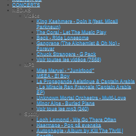
CONCERTS
MEDIAS
Vidéos
King Kashmere - Doin It (feat. Micall
Parknsun)
The Coral - Let The Music Play
Beck - Ride Lonesome
Gangrene (The Alchemist & Oh No) -
Forever
Chuck Strangers - G Pack
Voir toutes les vidéos (7558)
MP3
Miss Marvel - "Junkfood"
MSEA - Ei Boy
La Propagande Asiatique & Captain Arabia
- Le Miracle Rap Français (Captain Arabia
EP)
Unknown Mortal Orchestra - Multi-Love
Minor Alps - Buried Plans
Voir tous les mp3 (240)
Spotify
Loch Lomond - We Go There Often
Haermape - Pop på svenska
Autophagie - Album by Kill The Thrill |
Spotify