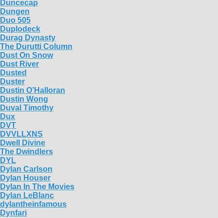
Duncecap
Dungen
Duo 505
Duplodeck
Durag Dynasty
The Durutti Column
Dust On Snow
Dust River
Dusted
Duster
Dustin O’Halloran
Dustin Wong
Duval Timothy
Dux
DVT
DVVLLXNS
Dwell Divine
The Dwindlers
DYL
Dylan Carlson
Dylan Houser
Dylan In The Movies
Dylan LeBlanc
dylantheinfamous
Dynfari