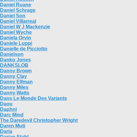
Daniel Ruane
Daniel Schrage
Daniel Son
Daniel Villarreal
Daniel W J Mackenzie
Daniel Wyche
Daniela Orvin
Daniele Luppi
Danielle de Picciotto
Danielson
Danko Jones
DANKSLOB
Danny Brown
Danny Clay
Danny Elfman
Danny Miles
Danny Watts
Dans Le Monde Des Variants
Daou
Daphni
Darc Mind
The Daredevil Christopher Wright
Daren Muti
Daria
Darian Stahl