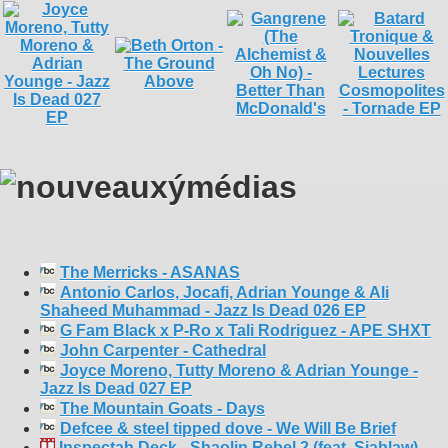
The Merricks - ASANAS
Antonio Carlos, Jocafi, Adrian Younge & Ali
Shaheed Muhammad - Jazz Is Dead 026 EP
G Fam Black x P-Ro x Tali Rodriguez - APE SHXT
John Carpenter - Cathedral
Joyce Moreno, Tutty Moreno & Adrian Younge -
Jazz Is Dead 027 EP
The Mountain Goats - Days
Defcee & steel tipped dove - We Will Be Brief
Inspectah Deck - Shaolin Rebel 2 (feat. Siahlaw)