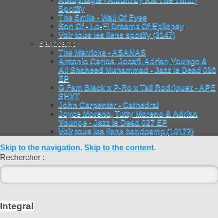
Spotify
The Smile - Wall Of Eyes
Son Of - Lo-Fi Dreams Of Epilepsy
Voir tous les liens spotify (3147)
Bandcamp
The Merricks - ASANAS
Antonio Carlos, Jocafi, Adrian Younge &
Ali Shaheed Muhammad - Jazz Is Dead 026
EP
G Fam Black x P-Ro x Tali Rodriguez - APE
SHXT
John Carpenter - Cathedral
Joyce Moreno, Tutty Moreno & Adrian
Younge - Jazz Is Dead 027 EP
Voir tous les liens bandcamp (10172)
Skip to the navigation
.
Skip to the content
.
Rechercher :
Integral