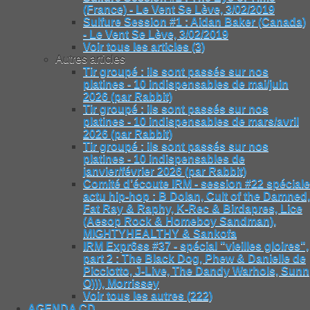
(France) - Le Vent Se Lève, 3/02/2019
Sulfure Session #1 : Aidan Baker (Canada)
- Le Vent Se Lève, 3/02/2019
Voir tous les articles (3)
Autres articles
Tir groupé : ils sont passés sur nos
platines - 10 indispensables de mai/juin
2026 (par Rabbit)
Tir groupé : ils sont passés sur nos
platines - 10 indispensables de mars/avril
2026 (par Rabbit)
Tir groupé : ils sont passés sur nos
platines - 10 indispensables de
janvier/février 2026 (par Rabbit)
Comité d’écoute IRM - session #22 spéciale
actu hip-hop : B Dolan, Cult of the Damned,
Fat Ray & Raphy, K-Rec & Birdapres, Lice
(Aesop Rock & Homeboy Sandman),
MIGHTYHEALTHY & Sankofa
IRM Expr6ss #37 - spécial "vieilles gloires",
part 2 : The Black Dog, Phew & Danielle de
Picciotto, J-Live, The Dandy Warhols, Sunn
O))), Morrissey
Voir tous les autres (222)
AGENDA CD