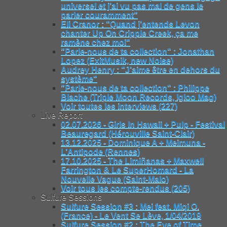
universel et j’ai vu pas mal de gens le
parler couramment"
Eli Cranor : "Quand j’entends Levon
chanter Up On Cripple Creek, ça me
ramène chez moi"
"Parle-nous de ta collection" : Jonathan
Lopez (ExitMusik, new Noise)
Audrey Henry : "J’aime être en dehors du
système"
"Parle-nous de ta collection" : Philippe
Blache (Triple Moon Records, Igloo Mag)
Voir toutes les interviews (227)
Live Report
02.07.2026 - Girls In Hawaii + Pulp - Festival
Beauregard (Hérouville Saint-Clair)
13.12.2025 - Dominique A + Meimuna -
L’Antipode (Rennes)
17.10.2025 - The Limiñanas + Maxwell
Farrington & Le SuperHomard - La
Nouvelle Vague (Saint-Malo)
Voir tous les compte-rendus (205)
Sulfure Sessions
Sulfure Session #3 : Mei feat. Miqi O.
(France) - Le Vent Se Lève, 1/04/2019
Sulfure Session #2 : The Eye of Time