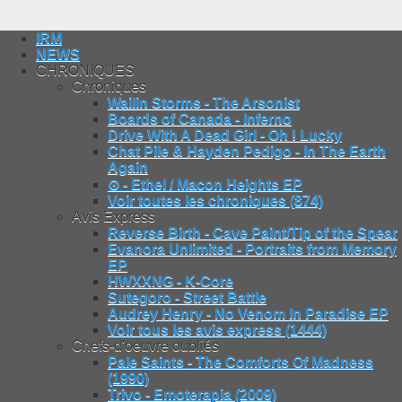
IRM
NEWS
CHRONIQUES
Chroniques
Wailin Storms - The Arsonist
Boards of Canada - Inferno
Drive With A Dead Girl - Oh ! Lucky
Chat Pile & Hayden Pedigo - In The Earth
Again
⊙ - Ethel / Macon Heights EP
Voir toutes les chroniques (874)
Avis Express
Reverse Birth - Cave Paint/Tip of the Spear
Evanora Unlimited - Portraits from Memory
EP
HWXXNG - K-Core
Sutegoro - Street Battle
Audrey Henry - No Venom In Paradise EP
Voir tous les avis express (1444)
Chefs-d'oeuvre oubliés
Pale Saints - The Comforts Of Madness
(1990)
Trivo - Emoterapia (2009)