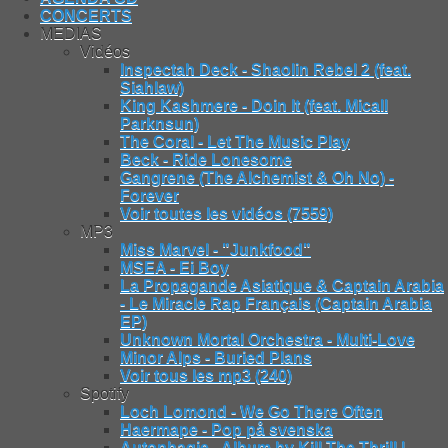
CONCERTS
MEDIAS
Vidéos
Inspectah Deck - Shaolin Rebel 2 (feat.
Siahlaw)
King Kashmere - Doin It (feat. Micall
Parknsun)
The Coral - Let The Music Play
Beck - Ride Lonesome
Gangrene (The Alchemist & Oh No) -
Forever
Voir toutes les vidéos (7559)
MP3
Miss Marvel - "Junkfood"
MSEA - Ei Boy
La Propagande Asiatique & Captain Arabia
- Le Miracle Rap Français (Captain Arabia
EP)
Unknown Mortal Orchestra - Multi-Love
Minor Alps - Buried Plans
Voir tous les mp3 (240)
Spotify
Loch Lomond - We Go There Often
Haermape - Pop på svenska
Autophagie - Album by Kill The Thrill |