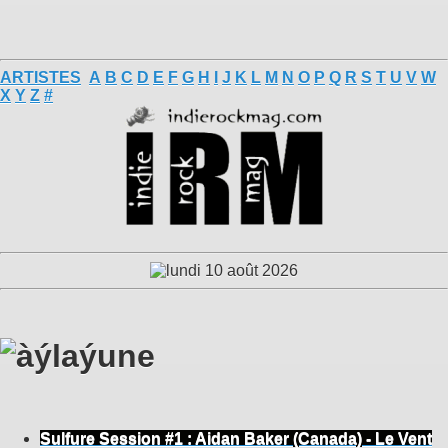
ARTISTES
A
B
C
D
E
F
G
H
I
J
K
L
M
N
O
P
Q
R
S
T
U
V
W
X
Y
Z
#
Sulfure Session #1 : Aidan Baker (Canada) - Le Vent