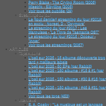
Perry Blake - The Crying Room (2006)
Misstrip - Sibylline (2006)
Voir tous les oubliés (29)
Streamings du jour
Le (tout dernier) streaming du jour #2018,
en exclu : Norset. D - ’Oxymore’
Le streaming du jour #2017 : Les
Marquises - ’Le Tigre de Tasmanie OST’
Le streaming du jour #2016 : Ocoeur -
’Inner’
Voir tous les streamings (2067)
ARTICLES
Tops Albums
L’oeil sur 2025 - 15 albums découverts trop
tard + meilleurs labels
L’oeil sur 2025 - 50 EPs (par Rabbit)
L’oeil sur 2025 - 150 albums : #15 à #1 (par
Rabbit)
L’oeil sur 2025 - 150 albums : #30 à #16 (par
Rabbit)
L’oeil sur 2025 - 150 albums : #45 à #31 (par
Rabbit)
Voir tous les tops (453)
Interviews
S. A. Cosby : "La musique est un langage