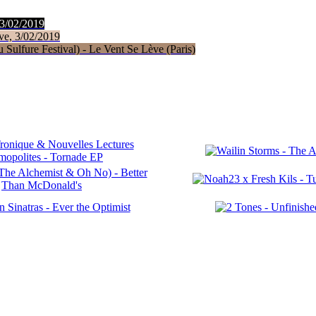
 3/02/2019
ve, 3/02/2019
Sulfure Festival) - Le Vent Se Lève (Paris)