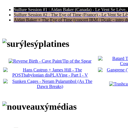
Sulfure Session #1 : Aidan Baker (Canada) - Le Vent Se Lève,
Sulfure Session #2 : The Eye of Time (France) - Le Vent Se Lè
Aidan Baker + The Eye of Time (concert IRM / Dcalc - intro du 