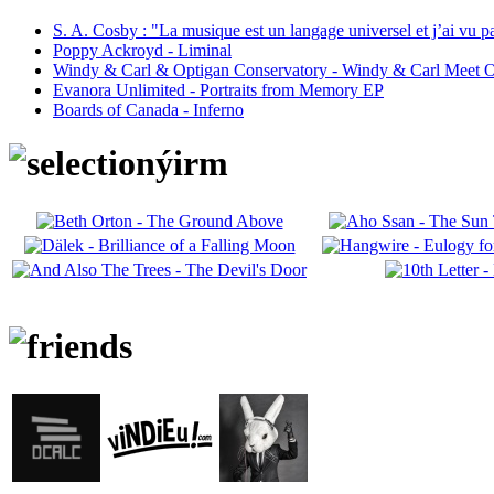
S. A. Cosby : "La musique est un langage universel et j’ai vu 
Poppy Ackroyd - Liminal
Windy & Carl & Optigan Conservatory - Windy & Carl Meet O
Evanora Unlimited - Portraits from Memory EP
Boards of Canada - Inferno