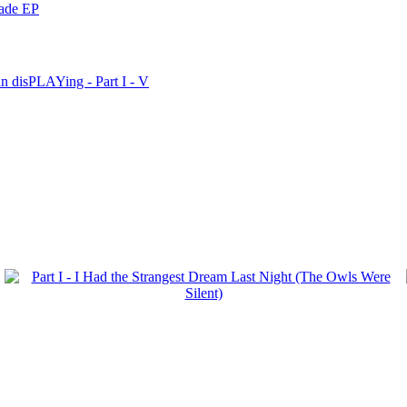
nade EP
n disPLAYing - Part I - V