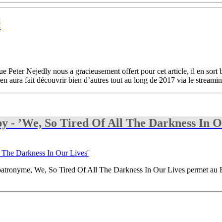
t
ue Peter Nejedly nous a gracieusement offert pour cet article, il en sor
n aura fait découvrir bien d’autres tout au long de 2017 via le streaming
y - ’We, So Tired Of All The Darkness In O
 patronyme, We, So Tired Of All The Darkness In Our Lives permet au B